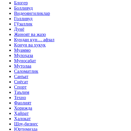
Блогер
Болливуд
Видеоянгиликлар
Голливуд
Гўзаллик
Дунё
Жиноят ва жазо
Кундан кун… афзал
Қонун ва ҳуқуқ
Муаммо
Мулоҳаза
Муносабат
Мутолаа
Саломатлик
Санъат
Сиёсат
Спорт
Таълим
Техно
Фаолият
Хорижда
Ҳайрат
Ҳалокат
Шоу-бизнес
Юртимизда