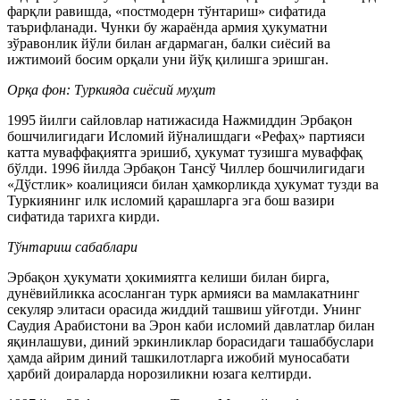
фарқли равишда, «постмодерн тўнтариш» сифатида
таърифланади. Чунки бу жараёнда армия ҳукуматни
зўравонлик йўли билан ағдармаган, балки сиёсий ва
ижтимоий босим орқали уни йўқ қилишга эришган.
Орқа фон: Туркияда сиёсий муҳит
1995 йилги сайловлар натижасида Нажмиддин Эрбақон
бошчилигидаги Исломий йўналишдаги «Рефаҳ» партияси
катта муваффақиятга эришиб, ҳукумат тузишга муваффақ
бўлди. 1996 йилда Эрбақон Тансў Чиллер бошчилигидаги
«Дўстлик» коалицияси билан ҳамкорликда ҳукумат тузди ва
Туркиянинг илк исломий қарашларга эга бош вазири
сифатида тарихга кирди.
Тўнтариш сабаблари
Эрбақон ҳукумати ҳокимиятга келиши билан бирга,
дунёвийликка асосланган турк армияси ва мамлакатнинг
секуляр элитаси орасида жиддий ташвиш уйғотди. Унинг
Саудия Арабистони ва Эрон каби исломий давлатлар билан
яқинлашуви, диний эркинликлар борасидаги ташаббуслари
ҳамда айрим диний ташкилотларга ижобий муносабати
ҳарбий доираларда норозиликни юзага келтирди.