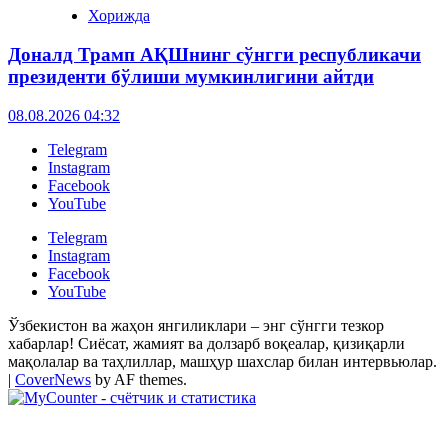
Хорижда
Доналд Трамп АҚШнинг сўнгги республикачи
президенти бўлиши мумкинлигини айтди
08.08.2026 04:32
Telegram
Instagram
Facebook
YouTube
Telegram
Instagram
Facebook
YouTube
Ўзбекистон ва жаҳон янгиликлари – энг сўнгги тезкор
хабарлар! Сиёсат, жамият ва долзарб воқеалар, қизиқарли
мақолалар ва таҳлиллар, машҳур шахслар билан интервьюлар.
|
CoverNews
by AF themes.