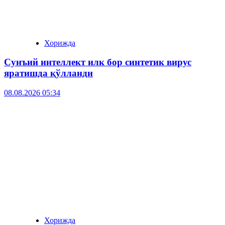
Хорижда
Сунъий интеллект илк бор синтетик вирус
яратишда қўлланди
08.08.2026 05:34
Хорижда