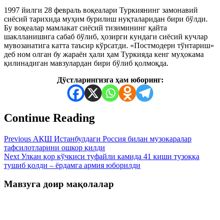
1997 йилги 28 февраль воқеалари Туркиянинг замонавий
сиёсий тарихида муҳим бурилиш нуқталаридан бири бўлди.
Бу воқеалар мамлакат сиёсий тизимининг қайта
шаклланишига сабаб бўлиб, ҳозирги кундаги сиёсий кучлар
мувозанатига катта таъсир кўрсатди. «Постмодерн тўнтариш»
деб ном олган бу жараён ҳали ҳам Туркияда кенг муҳокама
қилинадиган мавзулардан бири бўлиб қолмоқда.
Дўстларингизга ҳам юборинг:
Continue Reading
Previous
АҚШ Истанбулдаги Россия билан музокаралар
тафсилотларини ошкор қилди
Next
Улкан қор кўчкиси туфайли камида 41 киши тузоққа
тушиб қолди – ёрдамга армия юборилди
Мавзуга доир мақолалар