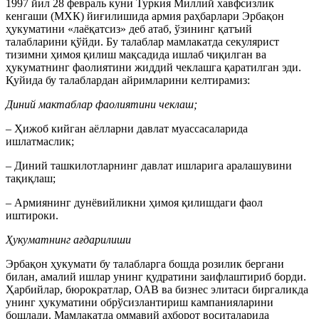
1997 йил 28 февраль куни Туркия Миллий хавфсизлик
кенгаши (МХК) йиғилишида армия раҳбарлари Эрбақон
ҳукуматини «лаёқатсиз» деб атаб, ўзининг қатъий
талабларини қўйди. Бу талаблар мамлакатда секулярист
тизимни ҳимоя қилиш мақсадида ишлаб чиқилган ва
ҳукуматнинг фаолиятини жиддий чеклашга қаратилган эди.
Қуйида бу талаблардан айримларини келтирамиз:
Диний мактаблар фаолиятини чеклаш;
– Ҳижоб кийган аёлларни давлат муассасаларида
ишлатмаслик;
– Диний ташкилотларнинг давлат ишларига аралашувини
тақиқлаш;
– Армиянинг дунёвийликни ҳимоя қилишдаги фаол
иштироки.
Ҳукуматнинг ағдарилиши
Эрбақон ҳукумати бу талабларга бошда розилик бергани
билан, амалий ишлар унинг қудратини заифлаштириб борди.
Ҳарбийлар, бюрократлар, ОАВ ва бизнес элитаси биргаликда
унинг ҳукуматини обрўсизлантириш кампанияларини
бошлади. Мамлакатда оммавий ахборот воситаларида