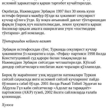
исломий ҳаракатларга қарши тарғибот кучайтирилди.
Оқибатда, Нажмиддин Эрбақон 1997 йил 30 июнь куни
истеъфо беришга мажбур бўлди ва ҳокимият секулярист
кучлар қўлига ўтди. Бу воқеа анъанавий давлат тўнтаришидан
фарқли ўлароқ куч ишлатилмасдан, лекин ҳукуматга қарши
босимлар орқали амалга оширилгани учун «постмодерн
тўнтариш» деб номланди.
Тўнтаришдан кейинги вазият
Эрбақон истеъфосидан сўнг, Туркияда секулярист кучлар
ҳокимиятни ўз назоратига олди. «Рефаҳ» партияси 1998 йилда
Конституциявий суд қарори билан таъқиқланди ва
Нажмиддин Эрбақон сиёсатдан четлаштирилди. Кўплаб
диндор сиёсатчиларга нисбатан жазо чоралари қўлланилди.
Бироқ бу жараённинг узоқ муддатли натижалари Туркия
сиёсий саҳнасида янги исломий сиёсий кучларнинг пайдо
бўлишига сабаб бўлди. 2001 йилда Ражаб Тойиб Эрдоған ва
Абдулла Гүл каби сиёсатчилар «Адолат ва тараққиёт»
партиясини (AKP) тузиб, 2002 йилги сайловларда ғалаба
қозонишди.
Хулоса