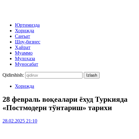
Юртимизда
Хорижда
Санъат
Шоу-бизнес
Ҳайрат
Муаммо
Мулоҳаза
Муносабат
Qidirshish:
Хорижда
28 февраль воқеалари ёхуд Туркияда
«Постмодерн тўнтариш» тарихи
28.02.2025 21:10