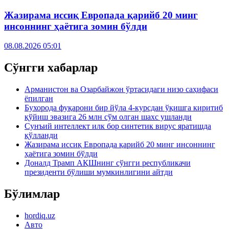
Жазирама иссиқ Европада қарийб 20 минг
инсоннинг ҳаётига зомин бўлди
08.08.2026 05:01
Сўнгги хабарлар
Арманистон ва Озарбайжон ўртасидаги низо саҳифаси
ёпилган
Бухорода фуқарони бир йўла 4-курсдан ўқишга киритиб
қўйиш эвазига 26 млн сўм олган шахс ушланди
Сунъий интеллект илк бор синтетик вирус яратишда
қўлланди
Жазирама иссиқ Европада қарийб 20 минг инсоннинг
ҳаётига зомин бўлди
Доналд Трамп АҚШнинг сўнгги республикачи
президенти бўлиши мумкинлигини айтди
Бўлимлар
hordiq.uz
Авто