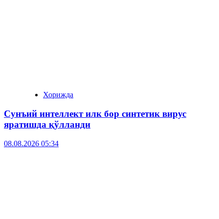
Хорижда
Сунъий интеллект илк бор синтетик вирус
яратишда қўлланди
08.08.2026 05:34