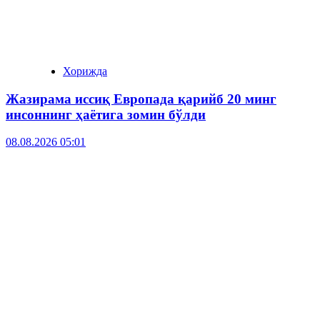
Хорижда
Жазирама иссиқ Европада қарийб 20 минг
инсоннинг ҳаётига зомин бўлди
08.08.2026 05:01