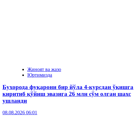
Жиноят ва жазо
Юртимизда
Бухорода фуқарони бир йўла 4-курсдан ўқишга
киритиб қўйиш эвазига 26 млн сўм олган шахс
ушланди
08.08.2026 06:01