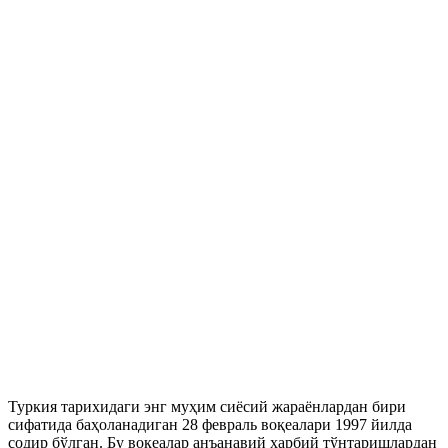
Туркия тарихидаги энг муҳим сиёсий жараёнлардан бири
сифатида баҳоланадиган 28 февраль воқеалари 1997 йилда
содир бўлган. Бу воқеалар анъанавий ҳарбий тўнтаришлардан