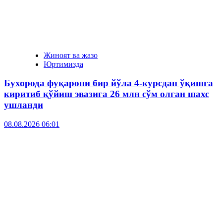
Жиноят ва жазо
Юртимизда
Бухорода фуқарони бир йўла 4-курсдан ўқишга
киритиб қўйиш эвазига 26 млн сўм олган шахс
ушланди
08.08.2026 06:01