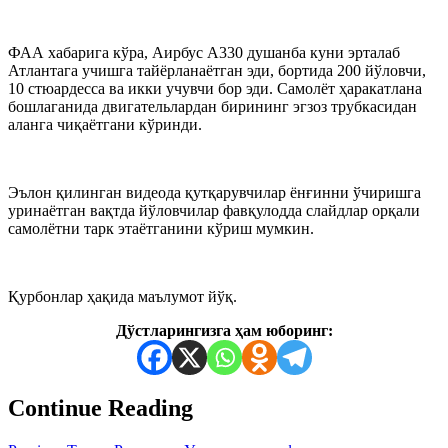
ФАА хабарига кўра, Аирбус А330 душанба куни эрталаб
Атлантага учишга тайёрланаётган эди, бортида 200 йўловчи,
10 стюардесса ва икки учувчи бор эди. Самолёт ҳаракатлана
бошлаганида двигательлардан бирининг эгзоз трубкасидан
аланга чиқаётгани кўринди.
Эълон қилинган видеода қутқарувчилар ёнғинни ўчиришга
уринаётган вақтда йўловчилар фавқулодда слайдлар орқали
самолётни тарк этаётганини кўриш мумкин.
Қурбонлар ҳақида маълумот йўқ.
Дўстларингизга ҳам юборинг:
Continue Reading