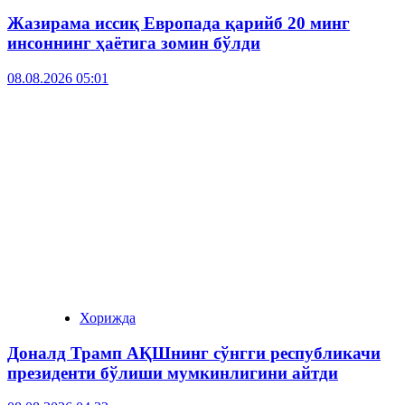
Жазирама иссиқ Европада қарийб 20 минг
инсоннинг ҳаётига зомин бўлди
08.08.2026 05:01
Хорижда
Доналд Трамп АҚШнинг сўнгги республикачи
президенти бўлиши мумкинлигини айтди