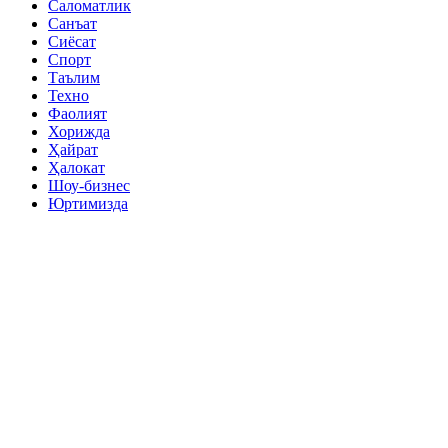
Саломатлик
Санъат
Сиёсат
Спорт
Таълим
Техно
Фаолият
Хорижда
Ҳайрат
Ҳалокат
Шоу-бизнес
Юртимизда