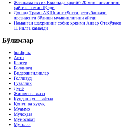
Жазирама иссиқ Европада қарийб 20 минг инсоннинг
ҳаётига зомин бўлди
Доналд Трамп АҚШнинг сўнгги республикачи
президенти бўлиши мумкинлигини айтди
Наманган шаҳрининг собиқ ҳокими Анвар Отахўжаев
11 йилга қамалди
Бўлимлар
hordiq.uz
Авто
Блогер
Болливуд
Видеоянгиликлар
Голливуд
Гўзаллик
Дунё
Жиноят ва жазо
Кундан кун… афзал
Қонун ва ҳуқуқ
Муаммо
Мулоҳаза
Муносабат
Мутолаа