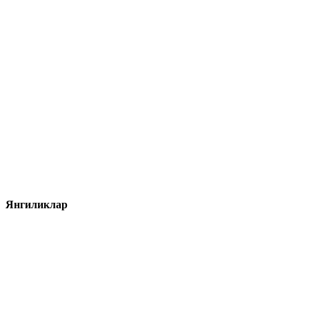
Янгиликлар