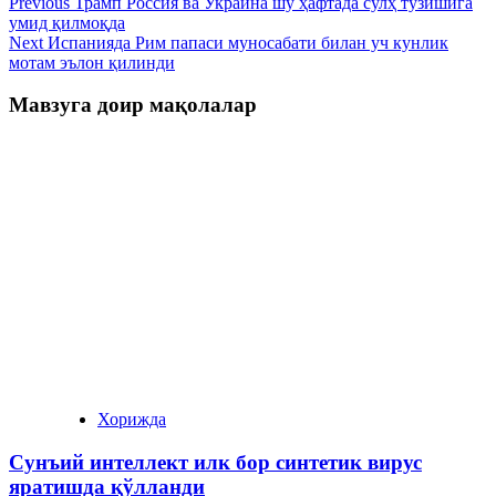
Previous
Трамп Россия ва Украина шу ҳафтада сулҳ тузишига
умид қилмоқда
Next
Испанияда Рим папаси муносабати билан уч кунлик
мотам эълон қилинди
Мавзуга доир мақолалар
Хорижда
Сунъий интеллект илк бор синтетик вирус
яратишда қўлланди