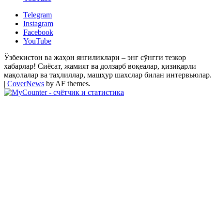
Telegram
Instagram
Facebook
YouTube
Ўзбекистон ва жаҳон янгиликлари – энг сўнгги тезкор
хабарлар! Сиёсат, жамият ва долзарб воқеалар, қизиқарли
мақолалар ва таҳлиллар, машҳур шахслар билан интервьюлар.
|
CoverNews
by AF themes.