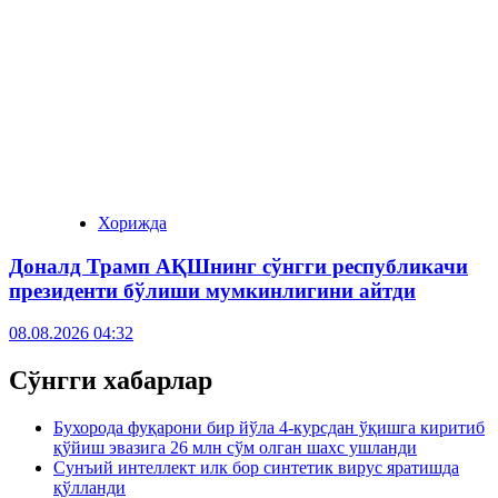
Хорижда
Доналд Трамп АҚШнинг сўнгги республикачи
президенти бўлиши мумкинлигини айтди
08.08.2026 04:32
Сўнгги хабарлар
Бухорода фуқарони бир йўла 4-курсдан ўқишга киритиб
қўйиш эвазига 26 млн сўм олган шахс ушланди
Сунъий интеллект илк бор синтетик вирус яратишда
қўлланди