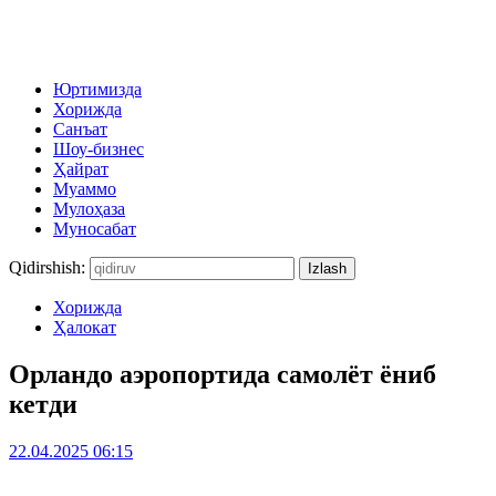
Юртимизда
Хорижда
Санъат
Шоу-бизнес
Ҳайрат
Муаммо
Мулоҳаза
Муносабат
Qidirshish:
Хорижда
Ҳалокат
Орландо аэропортида самолёт ёниб
кетди
22.04.2025 06:15