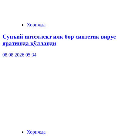
Хорижда
Сунъий интеллект илк бор синтетик вирус
яратишда қўлланди
08.08.2026 05:34
Хорижда