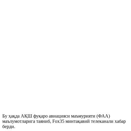
Бу ҳақда АҚШ фуқаро авиацияси маъмурияти (ФАА)
маълумотларига таяниб, Fox35 минтақавий телеканали хабар
берди.