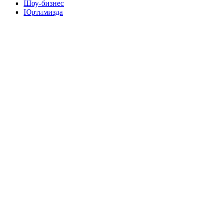
Шоу-бизнес
Юртимизда