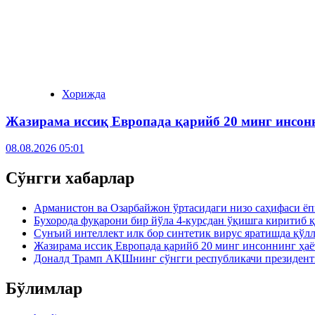
Хорижда
Жазирама иссиқ Европада қарийб 20 минг инсонн
08.08.2026 05:01
Сўнгги хабарлар
Арманистон ва Озарбайжон ўртасидаги низо саҳифаси ё
Бухорода фуқарони бир йўла 4-курсдан ўқишга киритиб 
Сунъий интеллект илк бор синтетик вирус яратишда қўл
Жазирама иссиқ Европада қарийб 20 минг инсоннинг ҳаё
Доналд Трамп АҚШнинг сўнгги республикачи президен
Бўлимлар