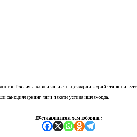
нган Россияга қарши янги санкцияларни жорий этишини кутмоқ
ши санкцияларнинг янги пакети устида ишламоқда.
Дўстларингизга ҳам юборинг: