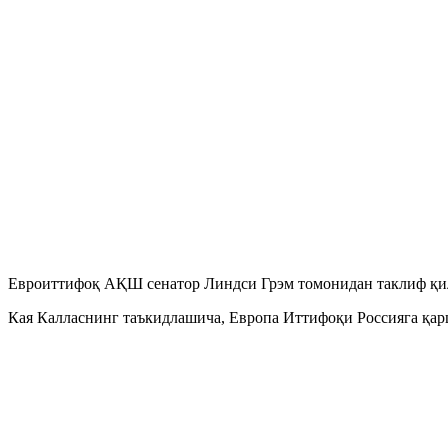
Евроиттифоқ АҚШ сенатор Линдси Грэм томонидан таклиф қили
Кая Калласнинг таъкидлашича, Европа Иттифоқи Россияга қар