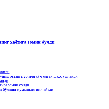
инг ҳаётига зомин бўлди
пилган
қўйиш эвазига 26 млн сўм олган шахс ушланди
ланди
тига зомин бўлди
ти бўлиши мумкинлигини айтди