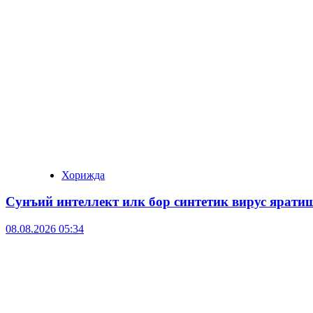
Хорижда
Сунъий интеллект илк бор синтетик вирус ярати
08.08.2026 05:34