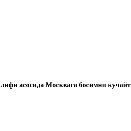
клифи асосида Москвага босимни кучай