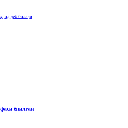
ҳдид деб билади
ифаси ёпилган