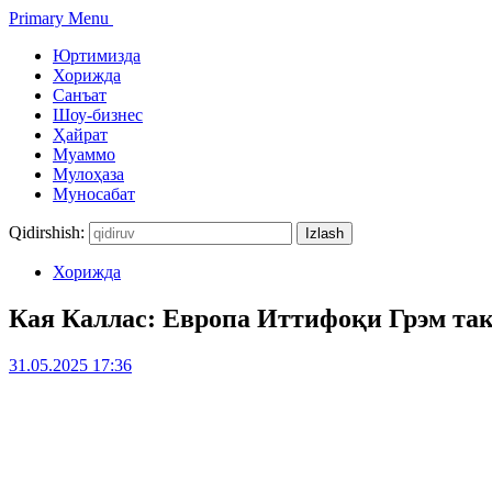
Primary Menu
Юртимизда
Хорижда
Санъат
Шоу-бизнес
Ҳайрат
Муаммо
Мулоҳаза
Муносабат
Qidirshish:
Хорижда
Кая Каллас: Европа Иттифоқи Грэм та
31.05.2025 17:36