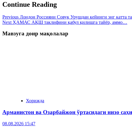
Continue Reading
Previous
Лондон Россияни Совуқ Урушдан кейинги энг катта та
Next
ҲАМАС АҚШ таклифини қабул қилишга тайёр, аммо…
Мавзуга доир мақолалар
Хорижда
Арманистон ва Озарбайжон ўртасидаги низо саҳ
08.08.2026 15:47