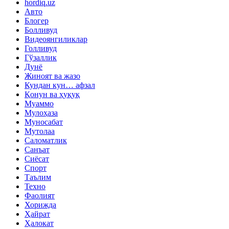
hordiq.uz
Авто
Блогер
Болливуд
Видеоянгиликлар
Голливуд
Гўзаллик
Дунё
Жиноят ва жазо
Кундан кун… афзал
Қонун ва ҳуқуқ
Муаммо
Мулоҳаза
Муносабат
Мутолаа
Саломатлик
Санъат
Сиёсат
Спорт
Таълим
Техно
Фаолият
Хорижда
Ҳайрат
Ҳалокат