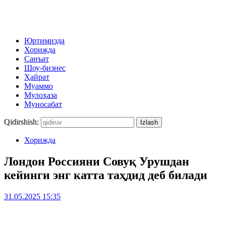
Юртимизда
Хорижда
Санъат
Шоу-бизнес
Ҳайрат
Муаммо
Мулоҳаза
Муносабат
Qidirshish:
Хорижда
Лондон Россияни Совуқ Урушдан
кейинги энг катта таҳдид деб билади
31.05.2025 15:35