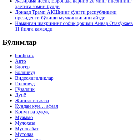
Жазирама иссиқ Европада қарийб 20 минг инсоннинг
ҳаётига зомин бўлди
Доналд Трамп АҚШнинг сўнгги республикачи
президенти бўлиши мумкинлигини айтди
Наманган шаҳрининг собиқ ҳокими Анвар Отахўжаев
11 йилга қамалди
Бўлимлар
hordiq.uz
Авто
Блогер
Болливуд
Видеоянгиликлар
Голливуд
Гўзаллик
Дунё
Жиноят ва жазо
Кундан кун… афзал
Қонун ва ҳуқуқ
Муаммо
Мулоҳаза
Муносабат
Мутолаа
Саломатлик