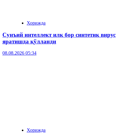
Хорижда
Сунъий интеллект илк бор синтетик вирус
яратишда қўлланди
08.08.2026 05:34
Хорижда