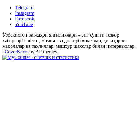
Telegram
Instagram
Facebook
YouTube
Ўзбекистон ва жаҳон янгиликлари – энг сўнгги тезкор
хабарлар! Сиёсат, жамият ва долзарб воқеалар, қизиқарли
мақолалар ва таҳлиллар, машҳур шахслар билан интервьюлар.
|
CoverNews
by AF themes.