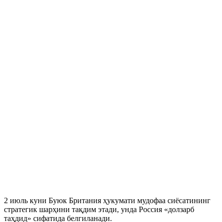
2 июль куни Буюк Британия ҳукумати мудофаа сиёсатининг
стратегик шарҳини тақдим этади, унда Россия «долзарб
таҳдид» сифатида белгиланади.