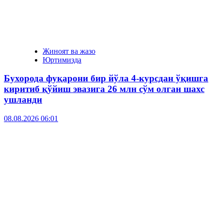
Жиноят ва жазо
Юртимизда
Бухорода фуқарони бир йўла 4-курсдан ўқишга
киритиб қўйиш эвазига 26 млн сўм олган шахс
ушланди
08.08.2026 06:01