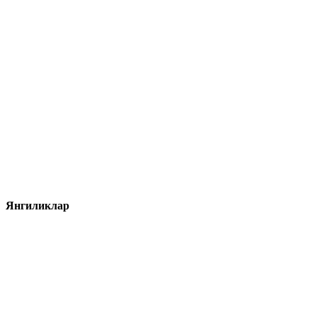
Янгиликлар