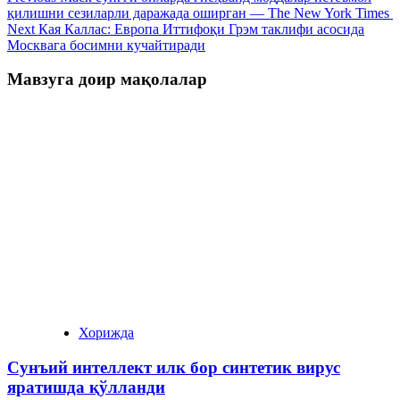
қилишни сезиларли даражада оширган — The New York Times
Next
Кая Каллас: Европа Иттифоқи Грэм таклифи асосида
Москвага босимни кучайтиради
Мавзуга доир мақолалар
Хорижда
Сунъий интеллект илк бор синтетик вирус
яратишда қўлланди