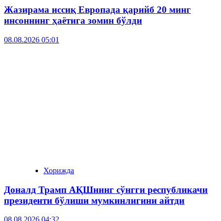
Жазирама иссиқ Европада қарийб 20 минг
инсоннинг ҳаётига зомин бўлди
08.08.2026 05:01
Хорижда
Доналд Трамп АҚШнинг сўнгги республикачи
президенти бўлиши мумкинлигини айтди
08.08.2026 04:32