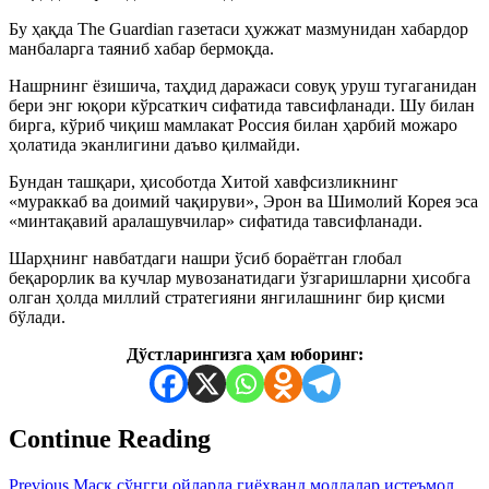
Бу ҳақда The Guardian газетаси ҳужжат мазмунидан хабардор
манбаларга таяниб хабар бермоқда.
Нашрнинг ёзишича, таҳдид даражаси совуқ уруш тугаганидан
бери энг юқори кўрсаткич сифатида тавсифланади. Шу билан
бирга, кўриб чиқиш мамлакат Россия билан ҳарбий можаро
ҳолатида эканлигини даъво қилмайди.
Бундан ташқари, ҳисоботда Хитой хавфсизликнинг
«мураккаб ва доимий чақируви», Эрон ва Шимолий Корея эса
«минтақавий аралашувчилар» сифатида тавсифланади.
Шарҳнинг навбатдаги нашри ўсиб бораётган глобал
беқарорлик ва кучлар мувозанатидаги ўзгаришларни ҳисобга
олган ҳолда миллий стратегияни янгилашнинг бир қисми
бўлади.
Дўстларингизга ҳам юборинг:
Continue Reading
Previous
Маск сўнгги ойларда гиёҳванд моддалар истеъмол