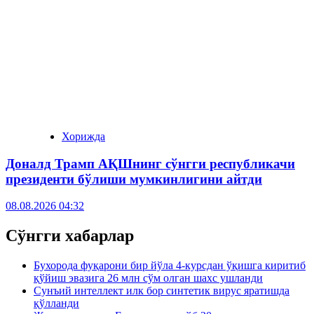
Хорижда
Доналд Трамп АҚШнинг сўнгги республикачи
президенти бўлиши мумкинлигини айтди
08.08.2026 04:32
Сўнгги хабарлар
Бухорода фуқарони бир йўла 4-курсдан ўқишга киритиб
қўйиш эвазига 26 млн сўм олган шахс ушланди
Сунъий интеллект илк бор синтетик вирус яратишда
қўлланди