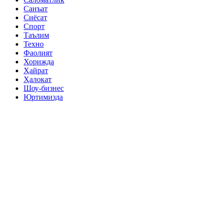
Санъат
Сиёсат
Спорт
Таълим
Техно
Фаолият
Хорижда
Ҳайрат
Ҳалокат
Шоу-бизнес
Юртимизда