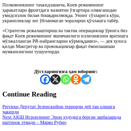
Полковникнинг таъкидлашича, Киев режимининг
ҳаракатлари фронтдаги вазиятни ўзгартира олмаганидан
умидсизлик билан бошқарилмоқда. Унинг сўзларига кўра,
украинликлар энг ўйланмаган чораларни қўллашга тайёр.
«Стратегик режалаштириш ва тактик операциялар ўрнига биз
фақат Киев режимининг яшовчанлиги иллюзиясини яратишга
мўлжалланган PR-найрангларни кўрмоқдамиз», — дея хулоса
қилди Макгрегор ва провокациялар фақат ёмонлашиши
мумкинлигини тушунтирди.
Дўстларингизга ҳам юборинг:
Continue Reading
Previous
Депутат Зеленскийни террорчи деб тан олишга
чақирди
Next
АҚШ Исроилнинг Эрон ҳудудига берган зарбаларида
иштирок этмади – Марко Рубио