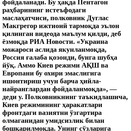
фойдаланади. Бу ҳақда Пентагон
раҳбарининг истеъфодаги
маслаҳатчиси, полковник Дуглас
Макгрегор ижтиоий тармоқда эълон
қилинган видеода маълум қилди, деб
ёзмоқда РИА Новости. «Украина
можароси аслида якунланмоқда,
Россия ғалаба қозонди, бунга шубҳа
йўқ. Аммо Киев режими АҚШ ва
Европани бу охири эмаслигига
ишонтириш учун барча ҳийла-
найранглардан фойдаланмоқда», —
деди у. Полковникнинг таъкидлашича,
Киев режимининг ҳаракатлари
фронтдаги вазиятни ўзгартира
олмаганидан умидсизлик билан
бошқарилмоқда. Унинг сўзларига