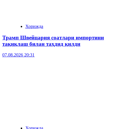
Хорижда
Трамп Швейцария соатлари импортини
тақиқлаш билан таҳдид қилди
07.08.2026 20:31
Хорижда