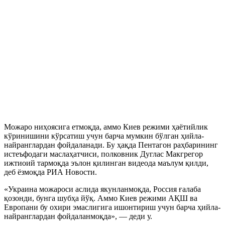
Можаро ниҳоясига етмоқда, аммо Киев режими ҳаётийлик
кўринишини кўрсатиш учун барча мумкин бўлган ҳийла-
найранглардан фойдаланади. Бу ҳақда Пентагон раҳбарининг
истеъфодаги маслаҳатчиси, полковник Дуглас Макгрегор
ижтиоий тармоқда эълон қилинган видеода маълум қилди,
деб ёзмоқда РИА Новости.
«Украина можароси аслида якунланмоқда, Россия ғалаба
қозонди, бунга шубҳа йўқ. Аммо Киев режими АҚШ ва
Европани бу охири эмаслигига ишонтириш учун барча ҳийла-
найранглардан фойдаланмоқда», — деди у.