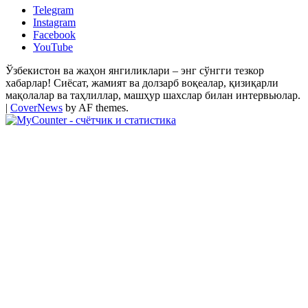
Telegram
Instagram
Facebook
YouTube
Ўзбекистон ва жаҳон янгиликлари – энг сўнгги тезкор
хабарлар! Сиёсат, жамият ва долзарб воқеалар, қизиқарли
мақолалар ва таҳлиллар, машҳур шахслар билан интервьюлар.
|
CoverNews
by AF themes.