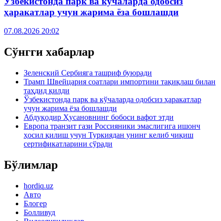
Ўзбекистонда парк ва кўчаларда одобсиз
ҳаракатлар учун жарима ёза бошлашди
07.08.2026 20:02
Сўнгги хабарлар
Зеленский Сербияга ташриф буюради
Трамп Швейцария соатлари импортини тақиқлаш билан
таҳдид қилди
Ўзбекистонда парк ва кўчаларда одобсиз ҳаракатлар
учун жарима ёза бошлашди
Абдуқодир Ҳусановнинг бобоси вафот этди
Европа транзит гази Россияники эмаслигига ишонч
ҳосил қилиш учун Туркиядан унинг келиб чиқиш
сертификатларини сўради
Бўлимлар
hordiq.uz
Авто
Блогер
Болливуд