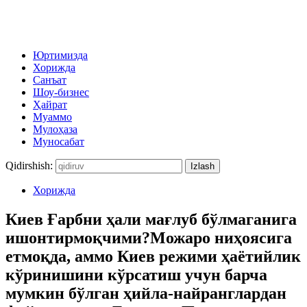
Юртимизда
Хорижда
Санъат
Шоу-бизнес
Ҳайрат
Муаммо
Мулоҳаза
Муносабат
Qidirshish:
Хорижда
Киев Ғарбни ҳали мағлуб бўлмаганига
ишонтирмоқчими?Можаро ниҳоясига
етмоқда, аммо Киев режими ҳаётийлик
кўринишини кўрсатиш учун барча
мумкин бўлган ҳийла-найранглардан