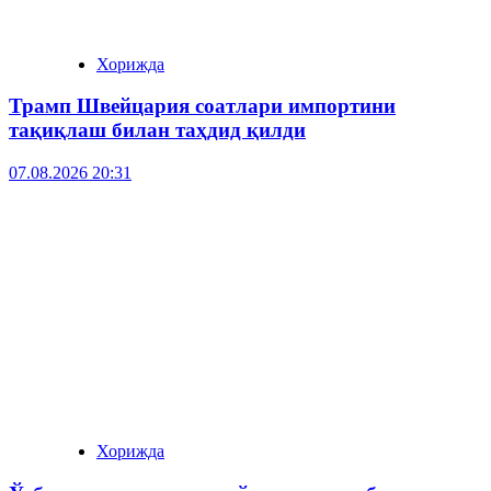
Хорижда
Трамп Швейцария соатлари импортини
тақиқлаш билан таҳдид қилди
07.08.2026 20:31
Хорижда