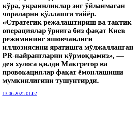
кўра, украинликлар энг ўйланмаган
чораларни қўллашга тайёр.
«Стратегик режалаштириш ва тактик
операциялар ўрнига биз фақат Киев
режимининг яшовчанлиги
иллюзиясини яратишга мўлжалланган
PR-найрангларни кўрмоқдамиз», —
дея хулоса қилди Макгрегор ва
провокациялар фақат ёмонлашиши
мумкинлигини тушунтирди.
13.06.2025 01:02