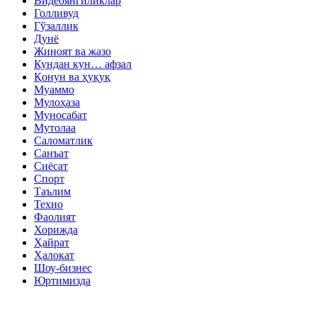
Видеоянгиликлар
Голливуд
Гўзаллик
Дунё
Жиноят ва жазо
Кундан кун… афзал
Қонун ва ҳуқуқ
Муаммо
Мулоҳаза
Муносабат
Мутолаа
Саломатлик
Санъат
Сиёсат
Спорт
Таълим
Техно
Фаолият
Хорижда
Ҳайрат
Ҳалокат
Шоу-бизнес
Юртимизда