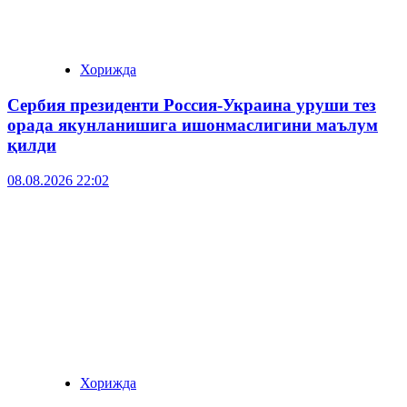
Хорижда
Сербия президенти Россия-Украина уруши тез
орада якунланишига ишонмаслигини маълум
қилди
08.08.2026 22:02
Хорижда