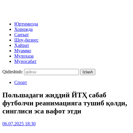
Юртимизда
Хорижда
Санъат
Шоу-бизнес
Ҳайрат
Муаммо
Мулоҳаза
Муносабат
Qidirshish:
Спорт
Польшадаги жиддий ЙТҲ сабаб
футболчи реанимацияга тушиб қолди,
синглиси эса вафот этди
06.07.2025 18:30