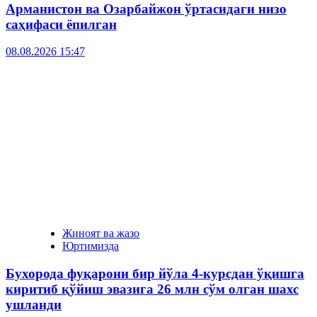
Арманистон ва Озарбайжон ўртасидаги низо
саҳифаси ёпилган
08.08.2026 15:47
Жиноят ва жазо
Юртимизда
Бухорода фуқарони бир йўла 4-курсдан ўқишга
киритиб қўйиш эвазига 26 млн сўм олган шахс
ушланди