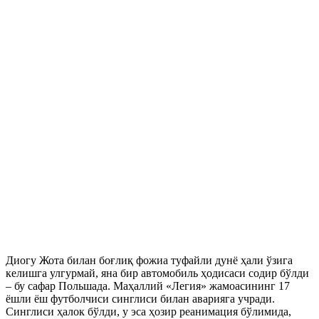
Диогу Жота билан боғлиқ фожиа туфайли дунё ҳали ўзига
келишга улгурмай, яна бир автомобиль ҳодисаси содир бўлди
– бу сафар Польшада. Маҳаллий «Легия» жамоасининг 17
ёшли ёш футболчиси синглиси билан аварияга учради.
Синглиси ҳалок бўлди, у эса ҳозир реанимация бўлимида,