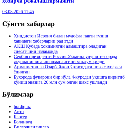
ҳозирча режалаштирмаяпти
03.08.2026 11:45
Сўнгги хабарлар
Ҳиндистон Исроил билан мудофаа пакти тузиш
ҳақидаги хабарларни рад этди
АҚШ Кубада ҳокимиятни алмаштира оладиган
сиёсатчини изламоқда
Сербия президенти Россия-Украина уруши тез орада
якунланишига ишонмаслигини маълум қилди
Арманистон ва Озарбайжон ўртасидаги низо саҳифаси
ёпилган
Бухорода фуқарони бир йўла 4-курсдан ўқишга киритиб
қўйиш эвазига 26 млн сўм олган шахс ушланди
Бўлимлар
hordiq.uz
Авто
Блогер
Болливуд
Видеоянгиликлар