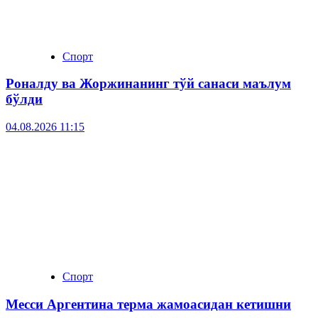
Спорт
Роналду ва Жоржинанинг тўй санаси маълум
бўлди
04.08.2026 11:15
Спорт
Месси Аргентина терма жамоасидан кетишни