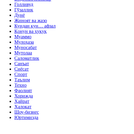
Голливуд
Гўзаллик
Дунё
Жиноят ва жазо
Кундан кун… афзал
Қонун ва ҳуқуқ
Муаммо
Мулоҳаза
Муносабат
Мутолаа
Саломатлик
Санъат
Сиёсат
Спорт
Таълим
Техно
Фаолият
Хорижда
Ҳайрат
Ҳалокат
Шоу-бизнес
Юртимизда