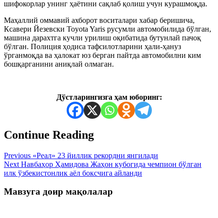
шифокорлар унинг ҳаётини сақлаб қолиш учун курашмоқда.
Маҳаллий оммавий ахборот воситалари хабар беришича,
Ксавери Йезевски Toyota Yaris русумли автомобилида бўлган,
машина дарахтга кучли урилиш оқибатида бутунлай пачоқ
бўлган. Полиция ҳодиса тафсилотларини ҳали-ҳануз
ўрганмоқда ва ҳалокат юз берган пайтда автомобилни ким
бошқарганини аниқлай олмаган.
Дўстларингизга ҳам юборинг:
Continue Reading
Previous
«Реал» 23 йиллик рекордни янгилади
Next
Навбаҳор Ҳамидова Жаҳон кубогида чемпион бўлган
илк ўзбекистонлик аёл боксчига айланди
Мавзуга доир мақолалар