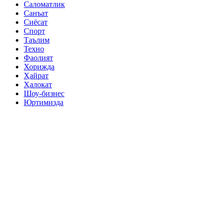
Саломатлик
Санъат
Сиёсат
Спорт
Таълим
Техно
Фаолият
Хорижда
Ҳайрат
Ҳалокат
Шоу-бизнес
Юртимизда