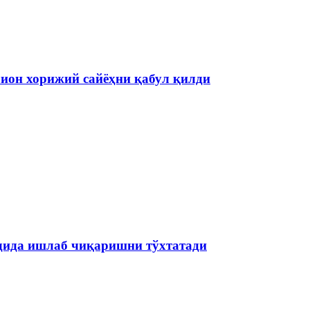
ион хорижий сайёҳни қабул қилди
одида ишлаб чиқаришни тўхтатади