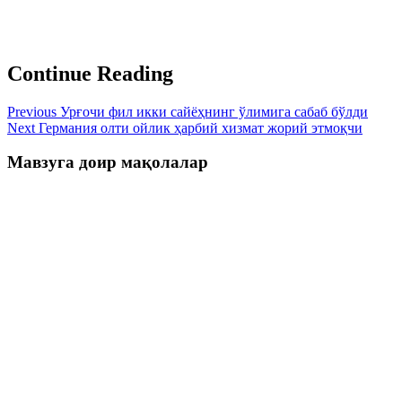
Continue Reading
Previous
Урғочи фил икки сайёҳнинг ўлимига сабаб бўлди
Next
Германия олти ойлик ҳарбий хизмат жорий этмоқчи
Мавзуга доир мақолалар