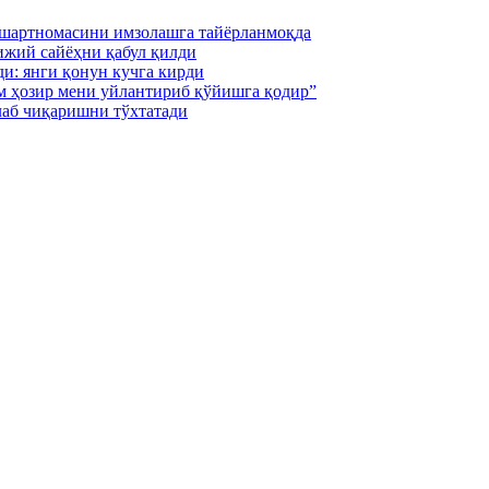
 шартномасини имзолашга тайёрланмоқда
ижий сайёҳни қабул қилди
и: янги қонун кучга кирди
м ҳозир мени уйлантириб қўйишга қодир”
лаб чиқаришни тўхтатади