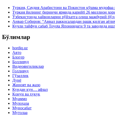
Туркия, Саудия Арабистони ва Покистон қўшма мудофаа
Туркия йилнинг биринчи ярмида қарийб 26 миллион хор
Ўзбекистонда ҳайвонларни рўйхатга олиш мажбурий бўлд
Анвар Собиров: “Аввал раққосалардан рашк қилган аёли
Кучли тайфун сабаб Toyota Япониядаги 9 та заводида иш
Бўлимлар
hordiq.uz
Авто
Блогер
Болливуд
Видеоянгиликлар
Голливуд
Гўзаллик
Дунё
Жиноят ва жазо
Кундан кун… афзал
Қонун ва ҳуқуқ
Муаммо
Мулоҳаза
Муносабат
Мутолаа