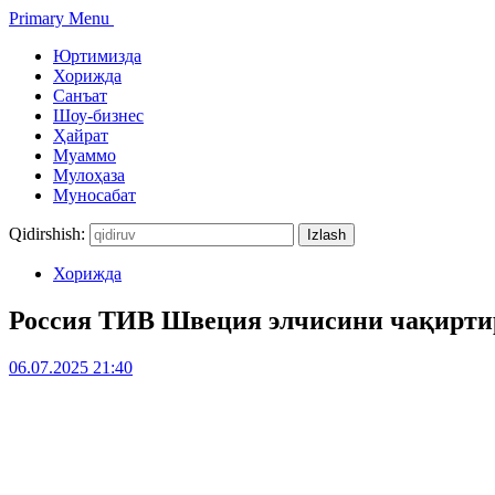
Primary Menu
Юртимизда
Хорижда
Санъат
Шоу-бизнес
Ҳайрат
Муаммо
Мулоҳаза
Муносабат
Qidirshish:
Хорижда
Россия ТИВ Швеция элчисини чақирти
06.07.2025 21:40