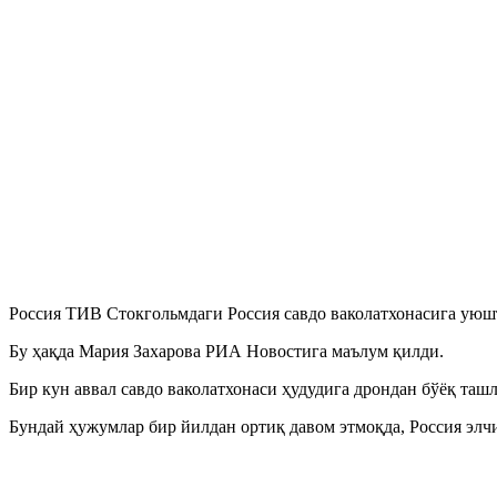
Россия ТИВ Стокгольмдаги Россия савдо ваколатхонасига ую
Бу ҳақда Мария Захарова РИА Новостига маълум қилди.
Бир кун аввал савдо ваколатхонаси ҳудудига дрондан бўёқ таш
Бундай ҳужумлар бир йилдан ортиқ давом этмоқда, Россия элч