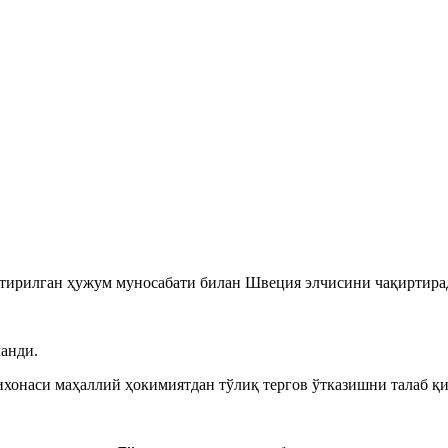
штирилган ҳужум муносабати билан Швеция элчисини чақиртира
ланди.
ихонаси маҳаллий ҳокимиятдан тўлиқ тергов ўтказишни талаб қи