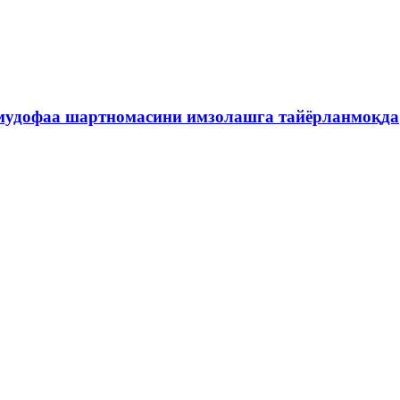
 мудофаа шартномасини имзолашга тайёрланмоқда