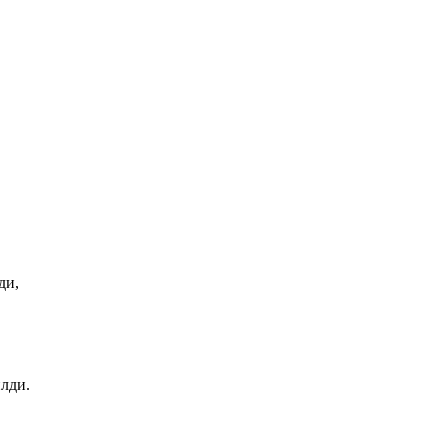
ди,
лди.