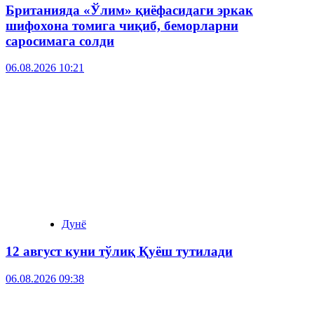
Британияда «Ўлим» қиёфасидаги эркак
шифохона томига чиқиб, беморларни
саросимага солди
06.08.2026 10:21
Дунё
12 август куни тўлиқ Қуёш тутилади
06.08.2026 09:38