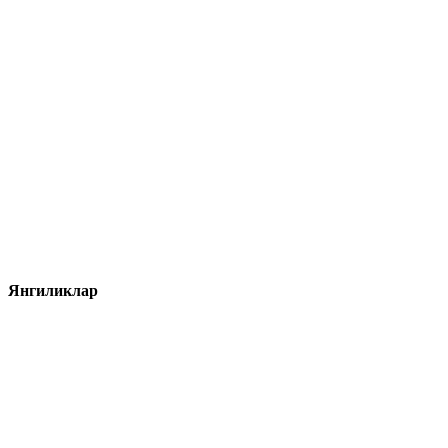
Янгиликлар