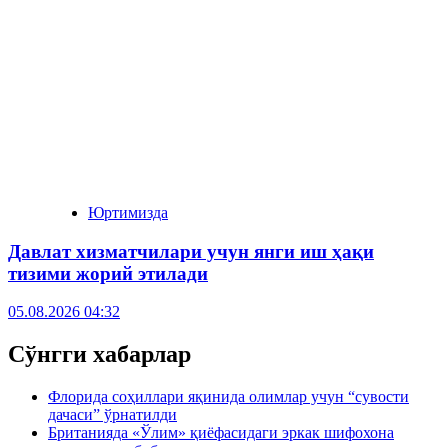
Юртимизда
Давлат хизматчилари учун янги иш ҳақи
тизими жорий этилади
05.08.2026 04:32
Сўнгги хабарлар
Флорида соҳиллари яқинида олимлар учун “сувости
дачаси” ўрнатилди
Британияда «Ўлим» қиёфасидаги эркак шифохона