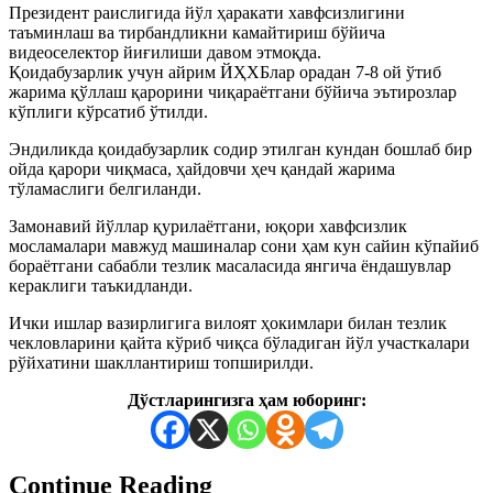
Президент раислигида йўл ҳаракати хавфсизлигини
таъминлаш ва тирбандликни камайтириш бўйича
видеоселектор йиғилиши давом этмоқда.
Қоидабузарлик учун айрим ЙҲХБлар орадан 7-8 ой ўтиб
жарима қўллаш қарорини чиқараётгани бўйича эътирозлар
кўплиги кўрсатиб ўтилди.
Эндиликда қоидабузарлик содир этилган кундан бошлаб бир
ойда қарори чиқмаса, ҳайдовчи ҳеч қандай жарима
тўламаслиги белгиланди.
Замонавий йўллар қурилаётгани, юқори хавфсизлик
мосламалари мавжуд машиналар сони ҳам кун сайин кўпайиб
бораётгани сабабли тезлик масаласида янгича ёндашувлар
кераклиги таъкидланди.
Ички ишлар вазирлигига вилоят ҳокимлари билан тезлик
чекловларини қайта кўриб чиқса бўладиган йўл участкалари
рўйхатини шакллантириш топширилди.
Дўстларингизга ҳам юборинг:
Continue Reading