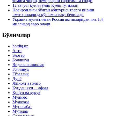
томига чиқиб, беморларни саросимага солди
12 август куни тўлиқ Қуёш тутилади
Ногиронлиги бўлган абитуриентларга кириш
имтиҳонларида қўшимча вақт берилади
Украина музлатилган Россия активларидан яна 1,4
миллиард евро олади
Бўлимлар
hordiq.uz
Авто
Блогер
Болливуд
Видеоянгиликлар
Голливуд
Гўзаллик
Дунё
Жиноят ва жазо
Кундан кун… афзал
Қонун ва ҳуқуқ
Муаммо
Мулоҳаза
Муносабат
Мутолаа
Саломатлик