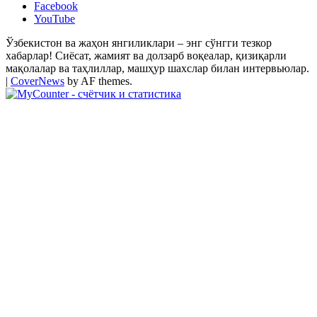
Facebook
YouTube
Ўзбекистон ва жаҳон янгиликлари – энг сўнгги тезкор
хабарлар! Сиёсат, жамият ва долзарб воқеалар, қизиқарли
мақолалар ва таҳлиллар, машҳур шахслар билан интервьюлар.
|
CoverNews
by AF themes.