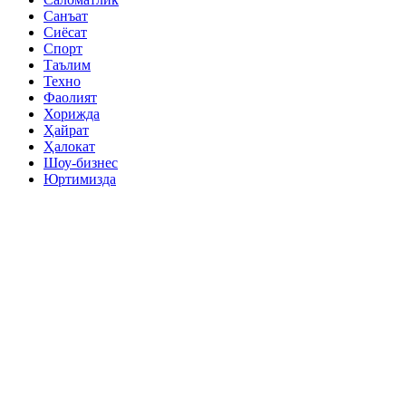
Санъат
Сиёсат
Спорт
Таълим
Техно
Фаолият
Хорижда
Ҳайрат
Ҳалокат
Шоу-бизнес
Юртимизда