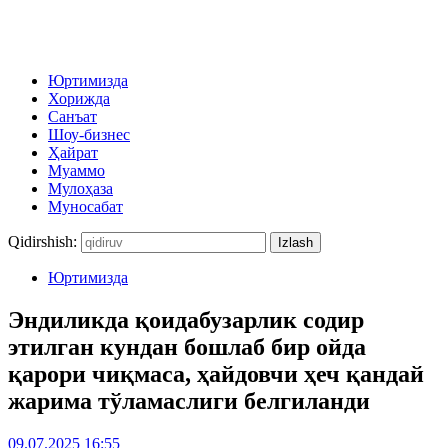
Юртимизда
Хорижда
Санъат
Шоу-бизнес
Ҳайрат
Муаммо
Мулоҳаза
Муносабат
Qidirshish:
Юртимизда
Эндиликда қоидабузарлик содир
этилган кундан бошлаб бир ойда
қарори чиқмаса, ҳайдовчи ҳеч қандай
жарима тўламаслиги белгиланди
09.07.2025 16:55