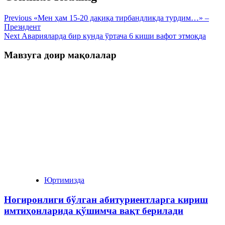
Previous
«Мен ҳам 15-20 дақиқа тирбандликда турдим…» –
Президент
Next
Аварияларда бир кунда ўртача 6 киши вафот этмоқда
Мавзуга доир мақолалар
Юртимизда
Ногиронлиги бўлган абитуриентларга кириш
имтиҳонларида қўшимча вақт берилади