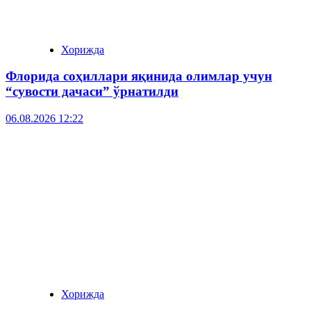
Хорижда
Флорида соҳиллари яқинида олимлар учун
“сувости дачаси” ўрнатилди
06.08.2026 12:22
Хорижда