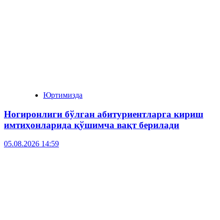
Юртимизда
Ногиронлиги бўлган абитуриентларга кириш
имтиҳонларида қўшимча вақт берилади
05.08.2026 14:59