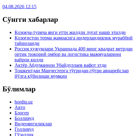
04.08.2026 12:15
Сўнгги хабарлар
Қозоқча-туркча янги етти жилдли луғат нашр этилди
Қозоғистон терма жамоасига нидерландиялик мураббий
тайинланди
Россия ҳужумлари Украинада 400 минг квадрат метрдан
ортиқ тижорий омбор ва логистика мажмуаларини
вайрон қилди
Актёр Абду­маннон Убайдуллаев вафот этди
Тошкентдан Манчестерга тўғридан-тўғри авиарейслар
йўлга қўйилиши мумкин
Бўлимлар
hordiq.uz
Авто
Блогер
Болливуд
Видеоянгиликлар
Голливуд
Гўзаллик