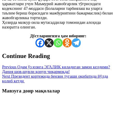
ҳаракатлари учун Маъмурий жавобгарлик тўғрисидаги
кодекснинг 47-моддаси (Болаларни тарбиялаш ва уларга
таълим бериш борасидаги мажбуриятини бажармаслик) билан
жавобгарликка тортилди.
Ҳозирда мазкур оила мутасаддилар томонидан алоҳида
назоратга олинган.
Дўстларингизга ҳам юборинг:
Continue Reading
Previous
Одам ўз юзига ЭГАЛИК қиладиган замон келдими?
Дания шов-шувли қонун чиқармоқда!
Next
Президент кортежида бензин тугаши оқибатида йўлда
қолиб кетди
Мавзуга доир мақолалар