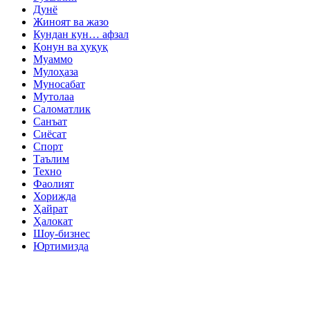
Дунё
Жиноят ва жазо
Кундан кун… афзал
Қонун ва ҳуқуқ
Муаммо
Мулоҳаза
Муносабат
Мутолаа
Саломатлик
Санъат
Сиёсат
Спорт
Таълим
Техно
Фаолият
Хорижда
Ҳайрат
Ҳалокат
Шоу-бизнес
Юртимизда