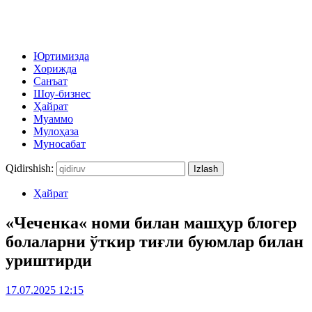
Юртимизда
Хорижда
Санъат
Шоу-бизнес
Ҳайрат
Муаммо
Мулоҳаза
Муносабат
Qidirshish:
Ҳайрат
«Чеченка« номи билан машҳур блогер
болаларни ўткир тиғли буюмлар билан
уриштирди
17.07.2025 12:15