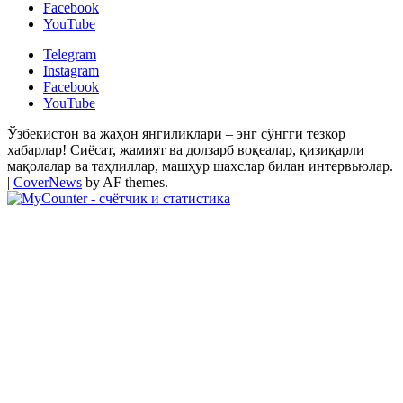
Facebook
YouTube
Telegram
Instagram
Facebook
YouTube
Ўзбекистон ва жаҳон янгиликлари – энг сўнгги тезкор
хабарлар! Сиёсат, жамият ва долзарб воқеалар, қизиқарли
мақолалар ва таҳлиллар, машҳур шахслар билан интервьюлар.
|
CoverNews
by AF themes.