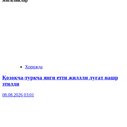
Янгиликлар
Хорижда
Қозоқча-туркча янги етти жилдли луғат нашр
этилди
08.08.2026 03:01