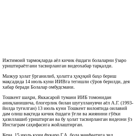
Ижтимоий тармоқларда аёл кичик ёшдаги болаларни ўзаро
уриштираётгани тасвирланган видеохабар тарқалди.
Мазкур ҳолат ўрганилиб, ҳолатга ҳуқуқий баҳо бериш
мақсадида 14 июль куни ИИВга тегишли сўров берилди, дея
хабар беради Болалар омбудсмани.
Тошкент шаҳри, Яккасарой тумани ИИБ томонидан
аниқланишича, блогерлик билан шуғулланувчи аёл А.Г. (1993-
йилда туғилган) 13 июль куни Тошкент вилоятида оилавий
дам олиш вақтида кичик ёшдаги ўғли ва жиянини гўёки
ҳазиллашиб уриштирган ва бу ҳолат тасвирланган видеони ўз
Инстаграм саҳифасига жойлаштирган.
Кеча, 15 июль куни фуқаро Г.А. бола манфаатига зид