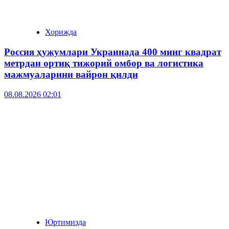
Хорижда
Россия ҳужумлари Украинада 400 минг квадрат
метрдан ортиқ тижорий омбор ва логистика
мажмуаларини вайрон қилди
08.08.2026 02:01
Юртимизда