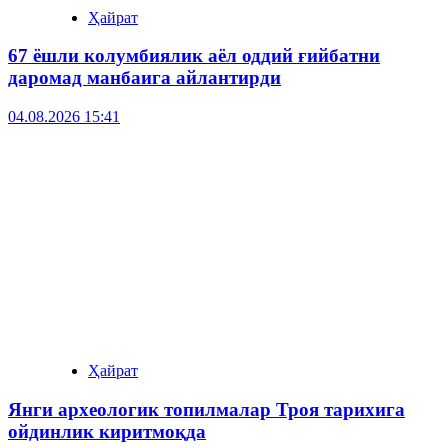
Ҳайрат
67 ёшли колумбиялик аёл оддий ғийбатни
даромад манбаига айлантирди
04.08.2026 15:41
Ҳайрат
Янги археологик топилмалар Троя тарихига
ойдинлик киритмоқда