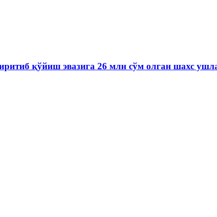
иритиб қўйиш эвазига 26 млн сўм олган шахс ушл