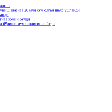
пилган
қўйиш эвазига 26 млн сўм олган шахс ушланди
ланди
тига зомин бўлди
ти бўлиши мумкинлигини айтди