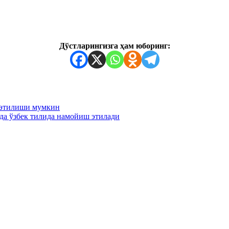
Дўстларингизга ҳам юборинг:
 этилиши мумкин
да ўзбек тилида намойиш этилади