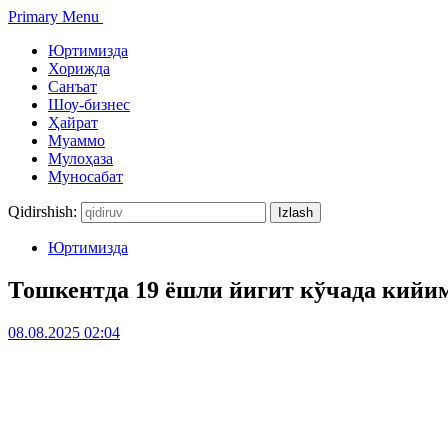
Primary Menu
Юртимизда
Хорижда
Санъат
Шоу-бизнес
Ҳайрат
Муаммо
Мулоҳаза
Муносабат
Qidirshish:
Юртимизда
Тошкентда 19 ёшли йигит кўчада кийи
08.08.2025 02:04