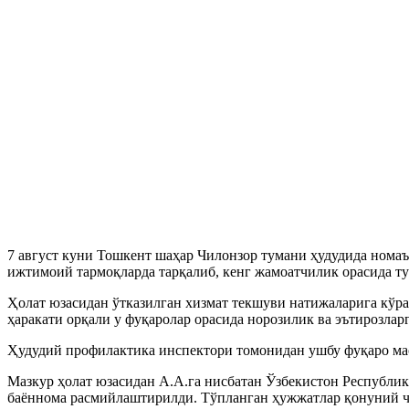
7 август куни Тошкент шаҳар Чилонзор тумани ҳудудида нома
ижтимоий тармоқларда тарқалиб, кенг жамоатчилик орасида ту
Ҳолат юзасидан ўтказилган хизмат текшуви натижаларига кўра,
ҳаракати орқали у фуқаролар орасида норозилик ва эътирозларг
Ҳудудий профилактика инспектори томонидан ушбу фуқаро маст
Мазкур ҳолат юзасидан А.А.га нисбатан Ўзбекистон Республи
баённома расмийлаштирилди. Тўпланган ҳужжатлар қонуний ч