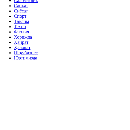
Саломатлик
Санъат
Сиёсат
Спорт
Таълим
Техно
Фаолият
Хорижда
Ҳайрат
Ҳалокат
Шоу-бизнес
Юртимизда