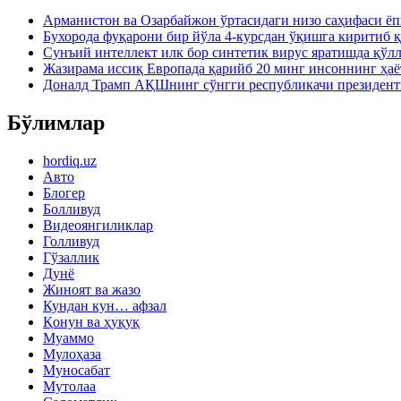
Арманистон ва Озарбайжон ўртасидаги низо саҳифаси ё
Бухорода фуқарони бир йўла 4-курсдан ўқишга киритиб 
Сунъий интеллект илк бор синтетик вирус яратишда қўл
Жазирама иссиқ Европада қарийб 20 минг инсоннинг ҳаё
Доналд Трамп АҚШнинг сўнгги республикачи президен
Бўлимлар
hordiq.uz
Авто
Блогер
Болливуд
Видеоянгиликлар
Голливуд
Гўзаллик
Дунё
Жиноят ва жазо
Кундан кун… афзал
Қонун ва ҳуқуқ
Муаммо
Мулоҳаза
Муносабат
Мутолаа