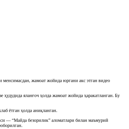
 менсимасдан, жамоат жойида юргани акс этган видео
е ҳудудида яланғоч ҳолда жамоат жойида ҳаракатланган. Бу
лаб ётган ҳолда аниқланган.
аси — “Майда безорилик” аломатлари билан маъмурий
 юборилган.