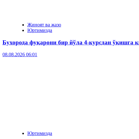
Жиноят ва жазо
Юртимизда
Бухорода фуқарони бир йўла 4-курсдан ўқишга к
08.08.2026 06:01
Юртимизда