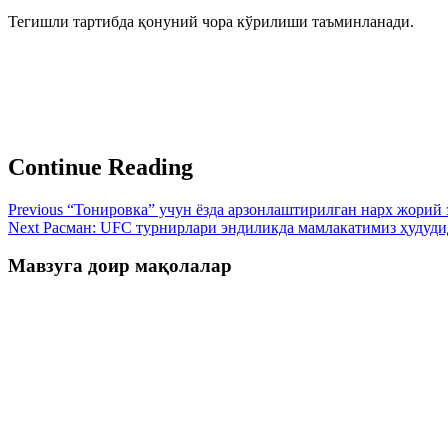
Тегишли тартибда қонуний чора кўрилиши таъминланади.
Continue Reading
Previous
“Тонировка” учун ёзда арзонлаштирилган нарх жорий
Next
Расман: UFC турнирлари эндиликда мамлакатимиз ҳудуди
Мавзуга доир мақолалар