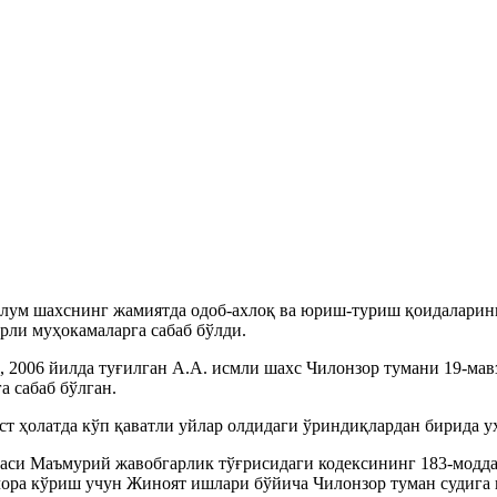
ълум шахснинг жамиятда одоб-ахлоқ ва юриш-туриш қоидаларини
рли муҳокамаларга сабаб бўлди.
 2006 йилда туғилган А.А. исмли шахс Чилонзор тумани 19-мавз
а сабаб бўлган.
 ҳолатда кўп қаватли уйлар олдидаги ўриндиқлардан бирида ух
каси Маъмурий жавобгарлик тўғрисидаги кодексининг 183-модд
ора кўриш учун Жиноят ишлари бўйича Чилонзор туман судига