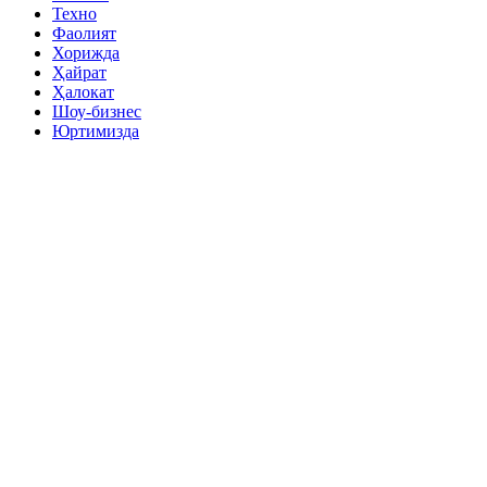
Техно
Фаолият
Хорижда
Ҳайрат
Ҳалокат
Шоу-бизнес
Юртимизда