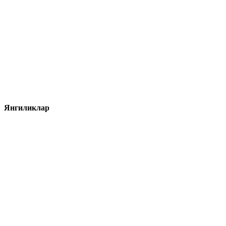
Янгиликлар