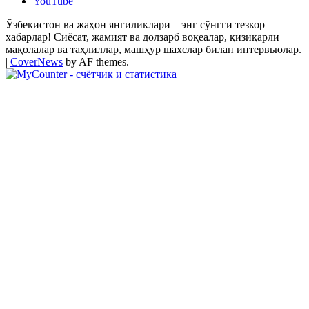
YouTube
Ўзбекистон ва жаҳон янгиликлари – энг сўнгги тезкор
хабарлар! Сиёсат, жамият ва долзарб воқеалар, қизиқарли
мақолалар ва таҳлиллар, машҳур шахслар билан интервьюлар.
|
CoverNews
by AF themes.