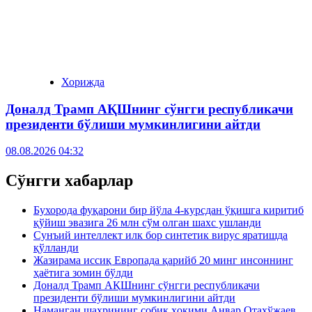
Хорижда
Доналд Трамп АҚШнинг сўнгги республикачи
президенти бўлиши мумкинлигини айтди
08.08.2026 04:32
Сўнгги хабарлар
Бухорода фуқарони бир йўла 4-курсдан ўқишга киритиб
қўйиш эвазига 26 млн сўм олган шахс ушланди
Сунъий интеллект илк бор синтетик вирус яратишда
қўлланди
Жазирама иссиқ Европада қарийб 20 минг инсоннинг
ҳаётига зомин бўлди
Доналд Трамп АҚШнинг сўнгги республикачи
президенти бўлиши мумкинлигини айтди
Наманган шаҳрининг собиқ ҳокими Анвар Отахўжаев