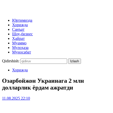
Юртимизда
Хорижда
Санъат
Шоу-бизнес
Ҳайрат
Муаммо
Мулоҳаза
Муносабат
Qidirshish:
Хорижда
Озарбойжон Украинага 2 млн
долларлик ёрдам ажратди
11.08.2025 22:10