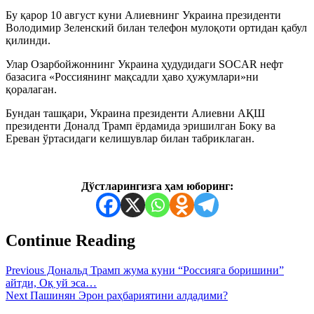
Бу қарор 10 август куни Алиевнинг Украина президенти
Володимир Зеленский билан телефон мулоқоти ортидан қабул
қилинди.
Улар Озарбойжоннинг Украина ҳудудидаги SOCAR нефт
базасига «Россиянинг мақсадли ҳаво ҳужумлари»ни
қоралаган.
Бундан ташқари, Украина президенти Алиевни АҚШ
президенти Доналд Трамп ёрдамида эришилган Боку ва
Ереван ўртасидаги келишувлар билан табриклаган.
Дўстларингизга ҳам юборинг:
Continue Reading
Previous
Дональд Трамп жума куни “Россияга боришини”
айтди, Оқ уй эса…
Next
Пашинян Эрон раҳбариятини алдадими?