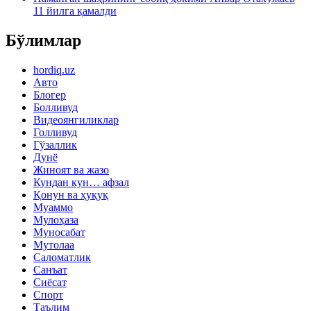
11 йилга қамалди
Бўлимлар
hordiq.uz
Авто
Блогер
Болливуд
Видеоянгиликлар
Голливуд
Гўзаллик
Дунё
Жиноят ва жазо
Кундан кун… афзал
Қонун ва ҳуқуқ
Муаммо
Мулоҳаза
Муносабат
Мутолаа
Саломатлик
Санъат
Сиёсат
Спорт
Таълим