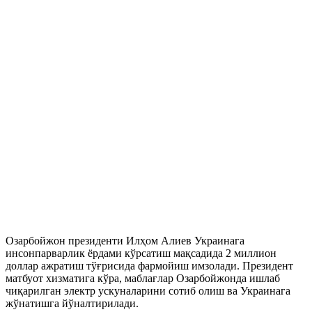
Озарбойжон президенти Илҳом Алиев Украинага
инсонпарварлик ёрдами кўрсатиш мақсадида 2 миллион
доллар ажратиш тўғрисида фармойиш имзолади. Президент
матбуот хизматига кўра, маблағлар Озарбойжонда ишлаб
чиқарилган электр ускуналарини сотиб олиш ва Украинага
жўнатишга йўналтирилади.