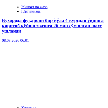
Жиноят ва жазо
Юртимизда
Бухорода фуқарони бир йўла 4-курсдан ўқишга
киритиб қўйиш эвазига 26 млн сўм олган шахс
ушланди
08.08.2026 06:01
Хорижда