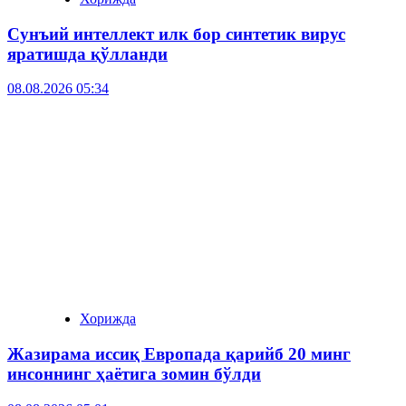
Сунъий интеллект илк бор синтетик вирус
яратишда қўлланди
08.08.2026 05:34
Хорижда
Жазирама иссиқ Европада қарийб 20 минг
инсоннинг ҳаётига зомин бўлди