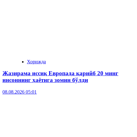
Хорижда
Жазирама иссиқ Европада қарийб 20 минг
инсоннинг ҳаётига зомин бўлди
08.08.2026 05:01