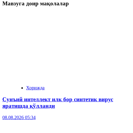
Мавзуга доир мақолалар
Хорижда
Сунъий интеллект илк бор синтетик вирус
яратишда қўлланди
08.08.2026 05:34