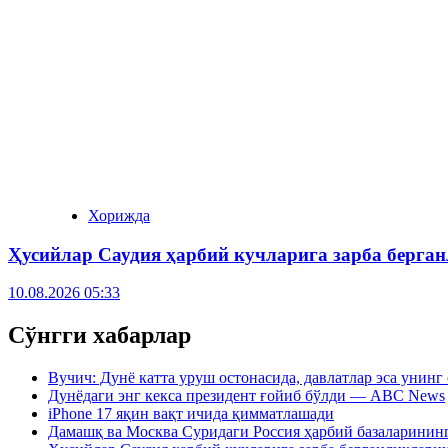
Хорижда
Ҳусийлар Саудия ҳарбий кучларига зарба берга
10.08.2026 05:33
Сўнгги хабарлар
Вучич: Дунё катта уруш остонасида, давлатлар эса унин
Дунёдаги энг кекса президент ғойиб бўлди — ABC News
iPhone 17 яқин вақт ичида қимматлашади
Дамашқ ва Москва Суридаги Россия ҳарбий базаларинин