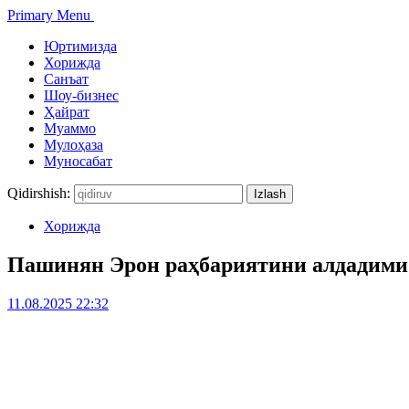
Primary Menu
Юртимизда
Хорижда
Санъат
Шоу-бизнес
Ҳайрат
Муаммо
Мулоҳаза
Муносабат
Qidirshish:
Хорижда
Пашинян Эрон раҳбариятини алдадими
11.08.2025 22:32