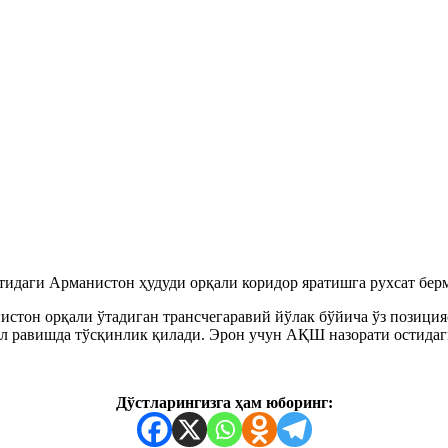
идаги Арманистон ҳудуди орқали коридор яратишга рухсат бер
он орқали ўтадиган трансчегаравий йўлак бўйича ўз позицияс
 равишда тўсқинлик қилади. Эрон учун АҚШ назорати остидаги 
Дўстларингизга ҳам юборинг: