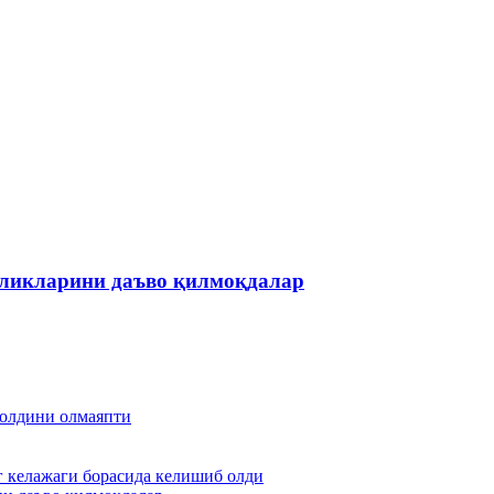
нликларини даъво қилмоқдалар
г олдини олмаяпти
г келажаги борасида келишиб олди