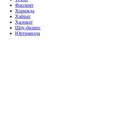
Фаолият
Хорижда
Ҳайрат
Ҳалокат
Шоу-бизнес
Юртимизда