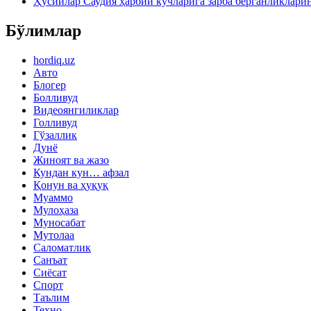
Ҳусийлар Саудия ҳарбий кучларига зарба берганликлари
Бўлимлар
hordiq.uz
Авто
Блогер
Болливуд
Видеоянгиликлар
Голливуд
Гўзаллик
Дунё
Жиноят ва жазо
Кундан кун… афзал
Қонун ва ҳуқуқ
Муаммо
Мулоҳаза
Муносабат
Мутолаа
Саломатлик
Санъат
Сиёсат
Спорт
Таълим
Техно