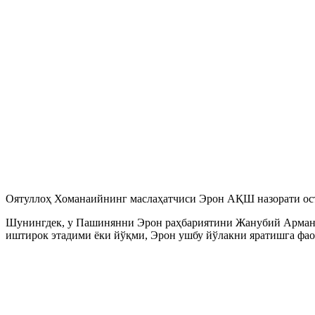
Оятуллоҳ Хоманаийнинг маслаҳатчиси Эрон АҚШ назорати ост
Шунингдек, у Пашинянни Эрон раҳбариятини Жанубий Арманист
иштирок этадими ёки йўқми, Эрон ушбу йўлакни яратишга фаол