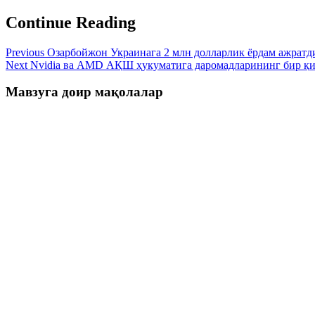
Continue Reading
Previous
Озарбойжон Украинага 2 млн долларлик ёрдам ажратд
Next
Nvidia ва AMD АҚШ ҳукуматига даромадларининг бир қи
Мавзуга доир мақолалар