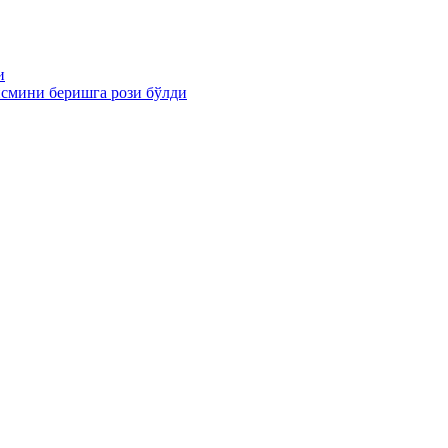
и
смини беришга рози бўлди