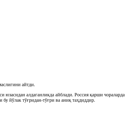
маслигини айтди.
и юзасидан алдаганликда айблади. Россия қарши чораларда
бу йўлак тўғридан-тўғри ва аниқ таҳдиддир.