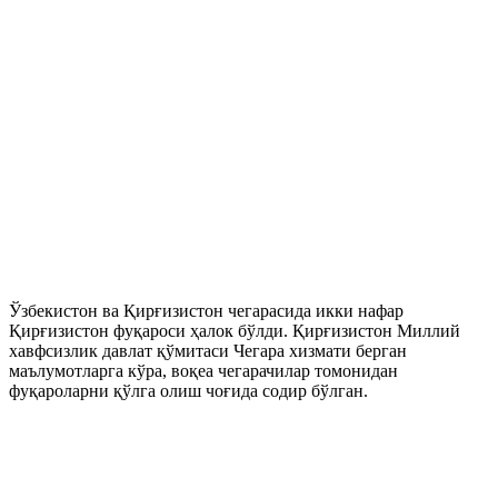
Ўзбекистон ва Қирғизистон чегарасида икки нафар
Қирғизистон фуқароси ҳалок бўлди. Қирғизистон Миллий
хавфсизлик давлат қўмитаси Чегара хизмати берган
маълумотларга кўра, воқеа чегарачилар томонидан
фуқароларни қўлга олиш чоғида содир бўлган.