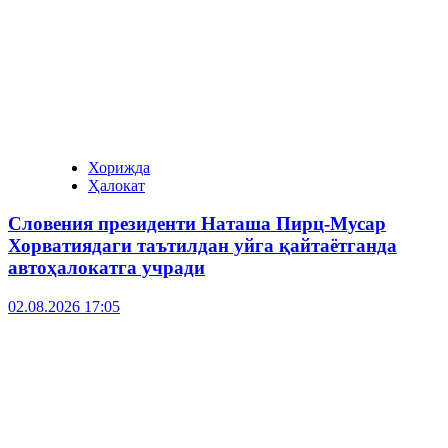
Хорижда
Ҳалокат
Словения президенти Наташа Пирц-Мусар
Хорватиядаги таътилдан уйга қайтаётганда
автоҳалокатга учради
02.08.2026 17:05