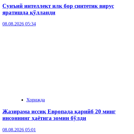
Сунъий интеллект илк бор синтетик вирус
яратишда қўлланди
08.08.2026 05:34
Хорижда
Жазирама иссиқ Европада қарийб 20 минг
инсоннинг ҳаётига зомин бўлди
08.08.2026 05:01