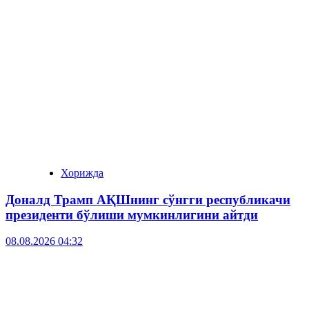
Хорижда
Доналд Трамп АҚШнинг сўнгги республикачи
президенти бўлиши мумкинлигини айтди
08.08.2026 04:32