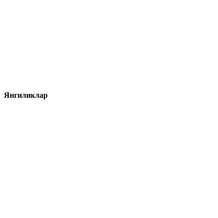
Янгиликлар