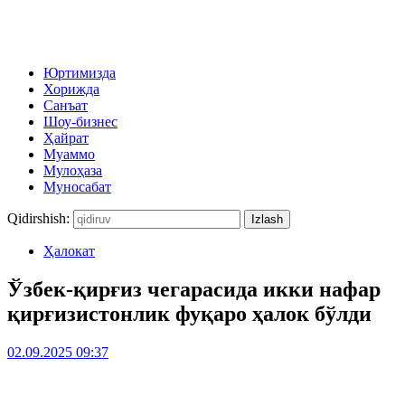
Юртимизда
Хорижда
Санъат
Шоу-бизнес
Ҳайрат
Муаммо
Мулоҳаза
Муносабат
Qidirshish:
Ҳалокат
Ўзбек-қирғиз чегарасида икки нафар
қирғизистонлик фуқаро ҳалок бўлди
02.09.2025 09:37