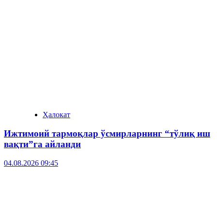
Ҳалокат
Ижтимоий тармоқлар ўсмирларнинг “тўлиқ иш
вақти”га айланди
04.08.2026 09:45