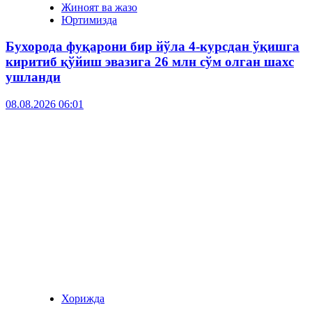
Жиноят ва жазо
Юртимизда
Бухорода фуқарони бир йўла 4-курсдан ўқишга
киритиб қўйиш эвазига 26 млн сўм олган шахс
ушланди
08.08.2026 06:01
Хорижда