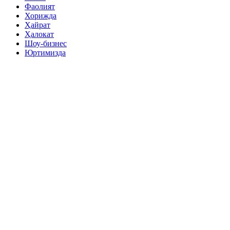
Фаолият
Хорижда
Ҳайрат
Ҳалокат
Шоу-бизнес
Юртимизда