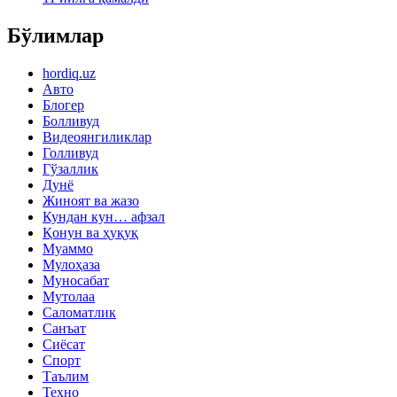
Бўлимлар
hordiq.uz
Авто
Блогер
Болливуд
Видеоянгиликлар
Голливуд
Гўзаллик
Дунё
Жиноят ва жазо
Кундан кун… афзал
Қонун ва ҳуқуқ
Муаммо
Мулоҳаза
Муносабат
Мутолаа
Саломатлик
Санъат
Сиёсат
Спорт
Таълим
Техно