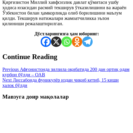
Қирғизистон Миллий хавфсизлик давлат қўмитаси ушбу
ҳодиса юзасидан расмий текширув ўтказилишини ва жараён
Ўзбекистон билан ҳамкорликда олиб борилишини маълум
қилди. Текширув натижалари жамоатчиликка эълон
қилиниши режалаштирилган.
Дўстларингизга ҳам юборинг:
Continue Reading
Previous
Афғонистонда зилзила оқибатида 200 дан ортиқ одам
қурбон бўлди – ОАВ
Next
Лиссабонда фуникулёр издан чиқиб кетиб, 15 киши
ҳалок бўлди
Мавзуга доир мақолалар