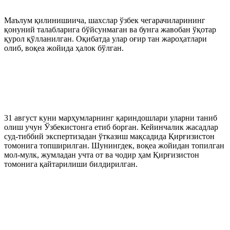
Маълум қилинишиича, шахслар ўзбек чегарачиларининг
қонуний талабларига бўйсунмаган ва бунга жавобан ўқотар
қурол қўлланилган. Оқибатда улар оғир тан жароҳатлари
олиб, воқеа жойида ҳалок бўлган.
31 август куни марҳумларнинг қариндошлари уларни таниб
олиш учун Ўзбекистонга етиб борган. Кейинчалик жасадлар
суд-тиббий экспертизадан ўтказиш мақсадида Қирғизистон
томонига топширилган. Шунингдек, воқеа жойидан топилган
мол-мулк, жумладан учта от ва чодир ҳам Қирғизистон
томонига қайтарилиши билдирилган.