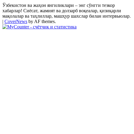
Ўзбекистон ва жаҳон янгиликлари – энг сўнгги тезкор
хабарлар! Сиёсат, жамият ва долзарб воқеалар, қизиқарли
мақолалар ва таҳлиллар, машҳур шахслар билан интервьюлар.
|
CoverNews
by AF themes.