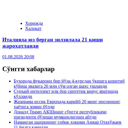
Хорижда
Ҳалокат
Италияда юз берган зилзилада 21 киши
жароҳатланди
01.08.2026 20:08
Сўнгги хабарлар
Бухорода фуқарони бир йўла 4-курсдан ўқишга киритиб
қўйиш эвазига 26 млн сўм олган шахс ушланди
Сунъий интеллект илк бор синтетик вирус яратишда
қўлланди
Жазирама иссиқ Европада қарийб 20 минг инсоннинг
ҳаётига зомин бўлди
Доналд Трамп АҚШнинг сўнгги республикачи
президенти бўлиши мумкинлигини айтди
Наманган шаҳрининг собиқ ҳокими Анвар Отахўжаев
11 йилга қамалди