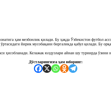
натига ҳам мезбонлик қилади. Бу ҳақда Ўзбекистон футбол асс
 ўртасидаги йирик мусобақани биргаликда қабул қилади. Бу орқ
аси ҳисобланади. Келажак юлдузлари айнан шу турнирда ўзини 
Дўстларингизга ҳам юборинг: