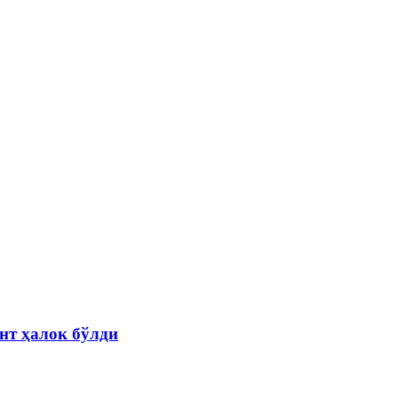
нт ҳалок бўлди