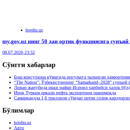
hordiq.uz
my.gov.uz нинг 50 дан ортиқ функциясига сунъий
08.07.2026 23:32
Сўнгги хабарлар
Бош консулхона кўмагида инсультга чалинган ҳамюртим
“The Nation”: Ўзбекистоннинг “Samarkand–2028” сунъи
Ливан жанубида икки нафар Исроил ҳарбийси ҳалок бўл
Ироқ Туркия орқали нефть экспортини оширмоқда
Самарқандда 1,6 триллион сўмдан ортиқ солиқ қарздорл
Бўлимлар
hordiq.uz
Авто