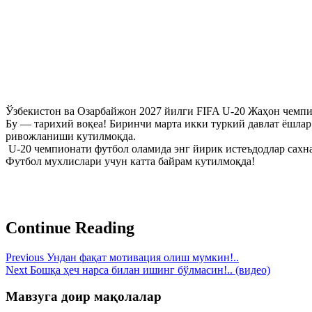
Ўзбекистон ва Озарбайжон 2027 йилги FIFA U-20 Жаҳон чемпио
Бу — тарихий воқеа! Биринчи марта икки туркий давлат ёшлар
ривожланиши кутилмоқда.
U-20 чемпионати футбол оламида энг йирик истеъдодлар сахн
Футбол мухлислари учун катта байрам кутилмоқда!
Continue Reading
Previous
Ундан фақат мотивация олиш мумкин!..
Next
Бошқа ҳеч нарса билан ишинг бўлмасин!.. (видео)
Мавзуга доир мақолалар