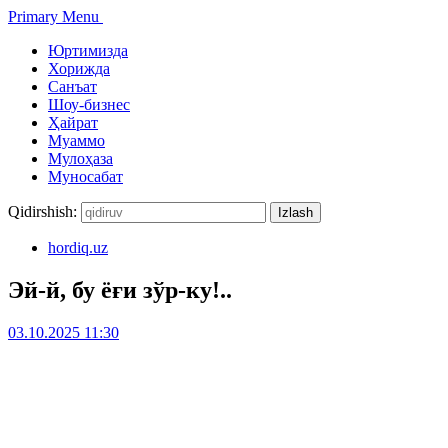
Primary Menu
Юртимизда
Хорижда
Санъат
Шоу-бизнес
Ҳайрат
Муаммо
Мулоҳаза
Муносабат
Qidirshish:
hordiq.uz
Эй-й, бу ёғи зўр-ку!..
03.10.2025 11:30