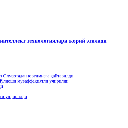
 интеллект технологиялари жорий этилади
из Олмаотадан юртимизга қайтарилди
й йўлдоши муваффақиятли учирилди
ди
иги ундирилди