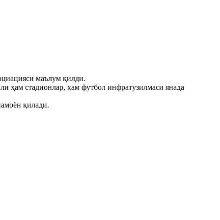
оциацияси маълум қилди.
али ҳам стадионлар, ҳам футбол инфратузилмаси янада
намоён қилади.