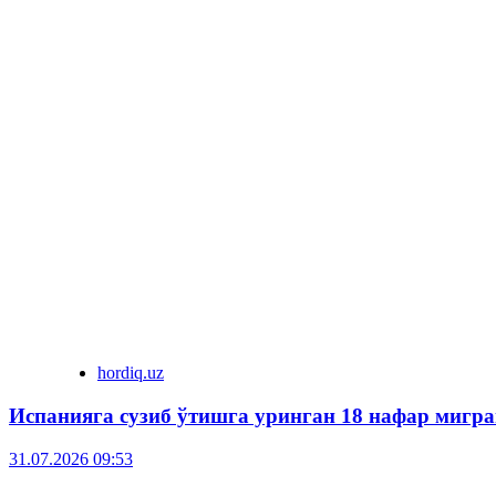
hordiq.uz
Испанияга сузиб ўтишга уринган 18 нафар мигра
31.07.2026 09:53