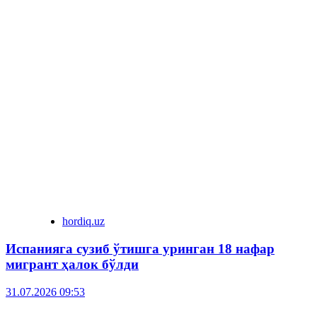
hordiq.uz
Испанияга сузиб ўтишга уринган 18 нафар
мигрант ҳалок бўлди
31.07.2026 09:53