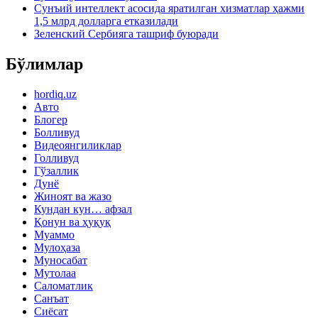
Сунъий интеллект асосида яратилган хизматлар ҳажми
1,5 млрд долларга етказилади
Зеленский Сербияга ташриф буюради
Бўлимлар
hordiq.uz
Авто
Блогер
Болливуд
Видеоянгиликлар
Голливуд
Гўзаллик
Дунё
Жиноят ва жазо
Кундан кун… афзал
Қонун ва ҳуқуқ
Муаммо
Мулоҳаза
Муносабат
Мутолаа
Саломатлик
Санъат
Сиёсат