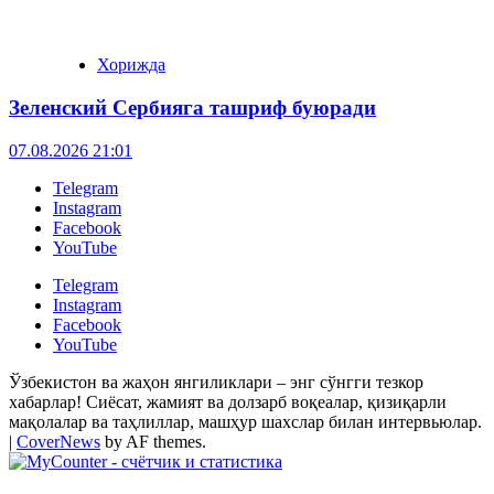
Хорижда
Зеленский Сербияга ташриф буюради
07.08.2026 21:01
Telegram
Instagram
Facebook
YouTube
Telegram
Instagram
Facebook
YouTube
Ўзбекистон ва жаҳон янгиликлари – энг сўнгги тезкор
хабарлар! Сиёсат, жамият ва долзарб воқеалар, қизиқарли
мақолалар ва таҳлиллар, машҳур шахслар билан интервьюлар.
|
CoverNews
by AF themes.