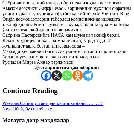
Сабринанинг илмий ишидан бир неча изоҳлар келтирган.
Aмазон асосчиси Жефф Безос Сабринанинг мухлиси сифатида
унинг сурати тушурилган футболка кийиб, уни ўзининг Bluе
Origin космонавтларни тайёрлаш компаниясида ишлашга
таклиф қилди. Унинг сўзларига кўра, Сабрина бу компанияда
ўзи хоҳлаган жойида ишлаши мумкин.
Сабрина Пастерскийга НАСА ҳам шундай таклиф берди.
Лекин у ҳозирча иккала компанияни ҳам рад этди. У
журналистларга берган интервьюсида –
Мақсади ҳеч қандай босимсиз ўзининг илмий тадқиқотлари
билан шуғулланмоқчи эканлигини таъкидлади.
Русчадан Мирза Анвар таржимаси
Дўстларингизга ҳам юборинг:
Continue Reading
Previous
Сайил ўтганидан кейин хинани …. …!!!
Next
Эй-й, бу ёғи зўр-ку!..
Мавзуга доир мақолалар