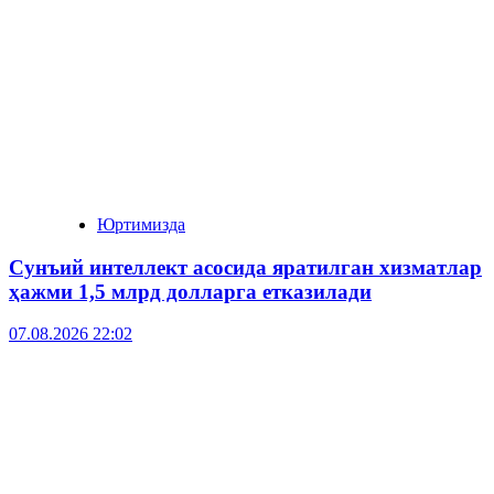
Юртимизда
Сунъий интеллект асосида яратилган хизматлар
ҳажми 1,5 млрд долларга етказилади
07.08.2026 22:02