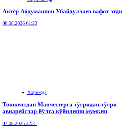
Актёр Абду­маннон Убайдуллаев вафот этди
08.08.2026 01:23
Хорижда
Тошкентдан Манчестерга тўғридан-тўғри
авиарейслар йўлга қўйилиши мумкин
07.08.2026 22:31