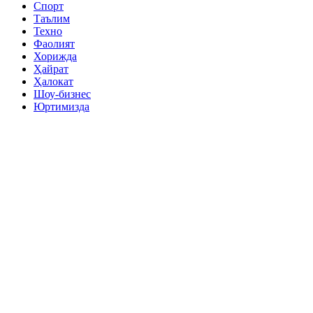
Спорт
Таълим
Техно
Фаолият
Хорижда
Ҳайрат
Ҳалокат
Шоу-бизнес
Юртимизда