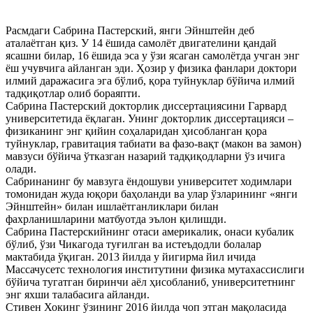
Расмдаги Сабрина Пастерский, янги Эйнштейн деб
аталаётган қиз. У 14 ёшида самолёт двигателини қандай
ясашни билар, 16 ёшида эса у ўзи ясаган самолётда учган энг
ёш учувчига айланган эди. Ҳозир у физика фанлари доктори
илмий даражасига эга бўлиб, қора туйнуклар бўйича илмий
тадқиқотлар олиб бораяпти.
Сабрина Пастерский докторлик диссертациясини Гарвард
университетида ёқлаган. Унинг докторлик диссертацияси –
физиканинг энг қийин соҳаларидан ҳисобланган қора
туйнуклар, гравитация табиати ва фазо-вақт (макон ва замон)
мавзуси бўйича ўтказган назарий тадқиқодларни ўз ичига
олади.
Сабринанинг бу мавзуга ёндошуви университет ходимлари
томонидан жуда юқори баҳоланди ва улар ўзларининг «янги
Эйнштейн» билан ишлаётганликлари билан
фахрланишларини матбуотда эълон қилишди.
Сабрина Пастерскийнинг отаси америкалик, онаси кубалик
бўлиб, ўзи Чикагода туғилган ва истеъдодли болалар
мактабида ўқиган. 2013 йилда у йигирма йил ичида
Массачусетс технология институтини физика мутахассислиги
бўйича тугатган биринчи аёл ҳисобланиб, университетнинг
энг яхши талабасига айланди.
Стивен Хокинг ўзининг 2016 йилда чоп этган мақоласида