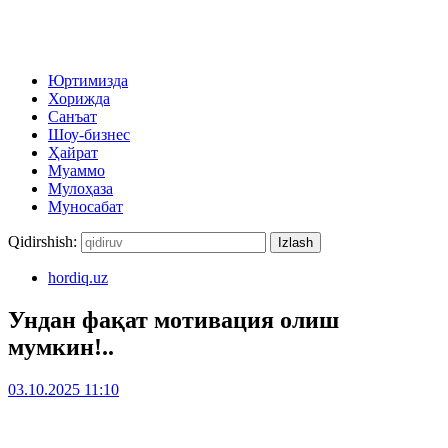
Юртимизда
Хорижда
Санъат
Шоу-бизнес
Ҳайрат
Муаммо
Мулоҳаза
Муносабат
Qidirshish:
hordiq.uz
Ундан фақат мотивация олиш
мумкин!..
03.10.2025 11:10