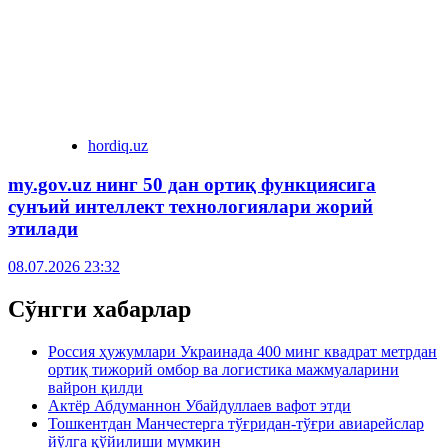
hordiq.uz
my.gov.uz нинг 50 дан ортиқ функциясига
сунъий интеллект технологиялари жорий
этилади
08.07.2026 23:32
Сўнгги хабарлар
Россия ҳужумлари Украинада 400 минг квадрат метрдан
ортиқ тижорий омбор ва логистика мажмуаларини
вайрон қилди
Актёр Абду­маннон Убайдуллаев вафот этди
Тошкентдан Манчестерга тўғридан-тўғри авиарейслар
йўлга қўйилиши мумкин