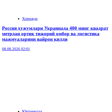
Хорижда
Россия ҳужумлари Украинада 400 минг квадрат
метрдан ортиқ тижорий омбор ва логистика
мажмуаларини вайрон қилди
08.08.2026 02:01
Юртимизда