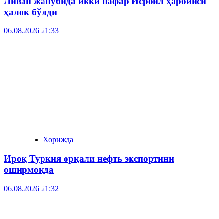
Ливан жанубида икки нафар Исроил ҳарбийси
ҳалок бўлди
06.08.2026 21:33
Хорижда
Ироқ Туркия орқали нефть экспортини
оширмоқда
06.08.2026 21:32