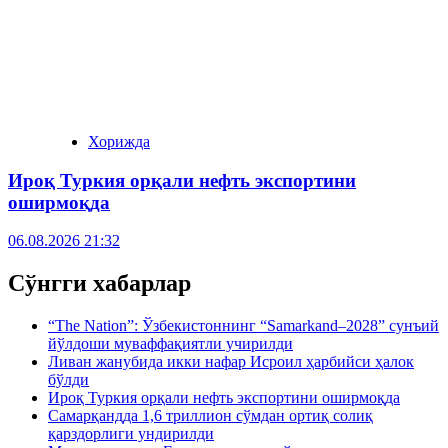
Хорижда
Ироқ Туркия орқали нефть экспортини
оширмоқда
06.08.2026 21:32
Сўнгги хабарлар
“The Nation”: Ўзбекистоннинг “Samarkand–2028” сунъий
йўлдоши муваффақиятли учирилди
Ливан жанубида икки нафар Исроил ҳарбийси ҳалок
бўлди
Ироқ Туркия орқали нефть экспортини оширмоқда
Самарқандда 1,6 триллион сўмдан ортиқ солиқ
қарздорлиги ундирилди