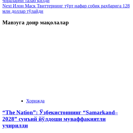
чораларни талаб қилди
Next
Илон Маск Твиттернинг тўрт нафар собиқ раҳбарига 128
млн доллар тўлайди
Мавзуга доир мақолалар
Хорижда
“The Nation”: Ўзбекистоннинг “Samarkand–
2028” сунъий йўлдоши муваффақиятли
учирилди