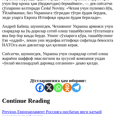
учун бир крона ҳам (бюджетдан) бермаймиз», — дея сиёсатчи
сўзларини келтиради České Noviny. «Чехия учун пулимиз йўқ.
Ўйлайманки, биз Украинага тўғридан тўғри ёрдам бердик,
энди уларга Европа Иттифоқи орқали ёрдам берилади».
Андрей Бабиш, шунингдек, Чехиянинг Украина армияси учун
снарядлар ва ўқ-дорилар сотиб олиш ташаббусини тўхтатишга
яна бир бор ваъда берди. Унинг сўзларига кўра, ташаббуснинг
ўзи «оддий», лекин уни мудофаа иттифоқи сифатида бевосита
НАТОга аъзо давлатлар ҳал қилиши керак.
Сиёсатчи, шунингдек, Украина учун снарядлар сотиб олиш
жараёни шаффоф эмаслигини ва хусусий компания ундан
«ўнлаб миллиардлаб даромад олганини» даъво қилди.
Дўстларингизга ҳам юборинг:
Continue Reading
Previous
Европарламент Россияга нисбатан янги қатъий