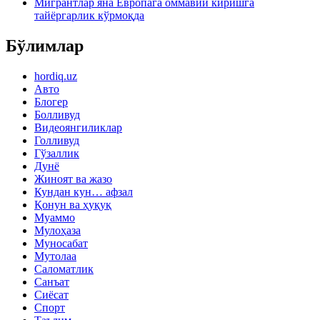
Мигрантлар яна Европага оммавий киришга
тайёргарлик кўрмоқда
Бўлимлар
hordiq.uz
Авто
Блогер
Болливуд
Видеоянгиликлар
Голливуд
Гўзаллик
Дунё
Жиноят ва жазо
Кундан кун… афзал
Қонун ва ҳуқуқ
Муаммо
Мулоҳаза
Муносабат
Мутолаа
Саломатлик
Санъат
Сиёсат
Спорт