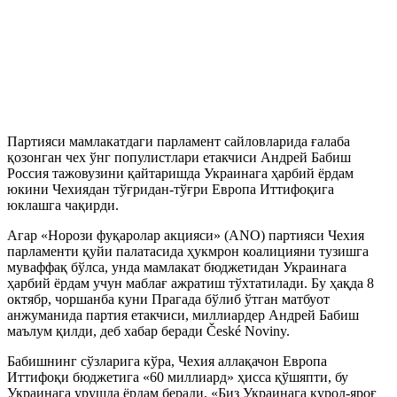
Партияси мамлакатдаги парламент сайловларида ғалаба
қозонган чех ўнг популистлари етакчиси Андрей Бабиш
Россия тажовузини қайтаришда Украинага ҳарбий ёрдам
юкини Чехиядан тўғридан-тўғри Европа Иттифоқига
юклашга чақирди.
Агар «Норози фуқаролар акцияси» (ANO) партияси Чехия
парламенти қуйи палатасида ҳукмрон коалицияни тузишга
муваффақ бўлса, унда мамлакат бюджетидан Украинага
ҳарбий ёрдам учун маблағ ажратиш тўхтатилади. Бу ҳақда 8
октябр, чоршанба куни Прагада бўлиб ўтган матбуот
анжуманида партия етакчиси, миллиардер Андрей Бабиш
маълум қилди, деб хабар беради České Noviny.
Бабишнинг сўзларига кўра, Чехия аллақачон Европа
Иттифоқи бюджетига «60 миллиард» ҳисса қўшяпти, бу
Украинага урушда ёрдам беради. «Биз Украинага қурол-яроғ