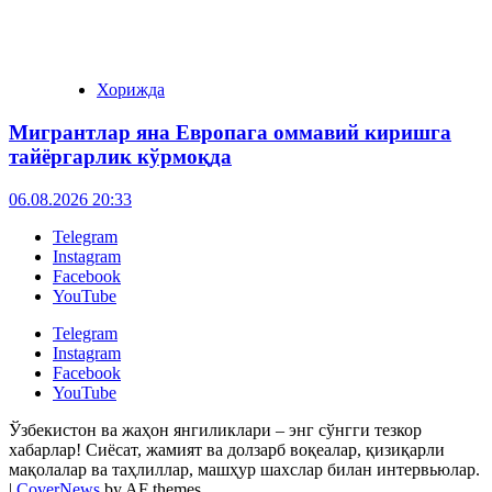
Хорижда
Мигрантлар яна Европага оммавий киришга
тайёргарлик кўрмоқда
06.08.2026 20:33
Telegram
Instagram
Facebook
YouTube
Telegram
Instagram
Facebook
YouTube
Ўзбекистон ва жаҳон янгиликлари – энг сўнгги тезкор
хабарлар! Сиёсат, жамият ва долзарб воқеалар, қизиқарли
мақолалар ва таҳлиллар, машҳур шахслар билан интервьюлар.
|
CoverNews
by AF themes.