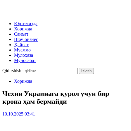
Юртимизда
Хорижда
Санъат
Шоу-бизнес
Ҳайрат
Муаммо
Мулоҳаза
Муносабат
Qidirshish:
Хорижда
Чехия Украинага қурол учун бир
крона ҳам бермайди
10.10.2025 03:41