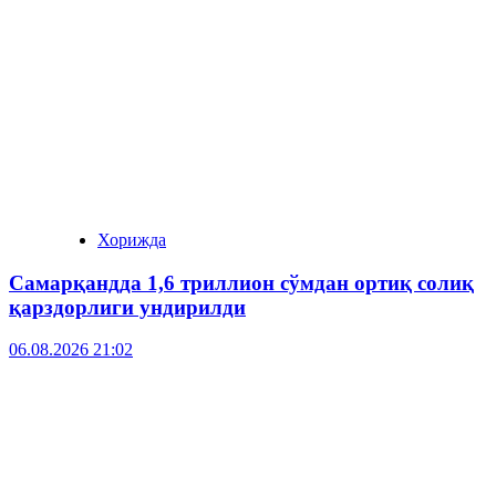
Хорижда
Самарқандда 1,6 триллион сўмдан ортиқ солиқ
қарздорлиги ундирилди
06.08.2026 21:02