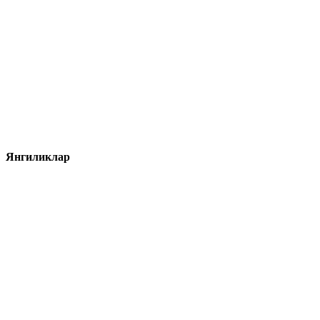
Янгиликлар