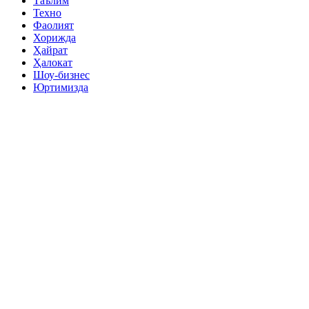
Таълим
Техно
Фаолият
Хорижда
Ҳайрат
Ҳалокат
Шоу-бизнес
Юртимизда