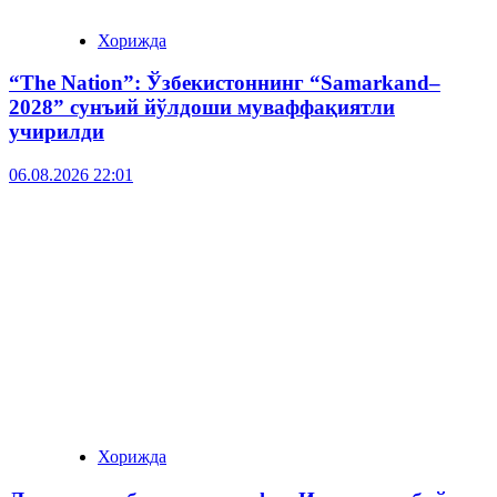
Хорижда
“The Nation”: Ўзбекистоннинг “Samarkand–
2028” сунъий йўлдоши муваффақиятли
учирилди
06.08.2026 22:01
Хорижда