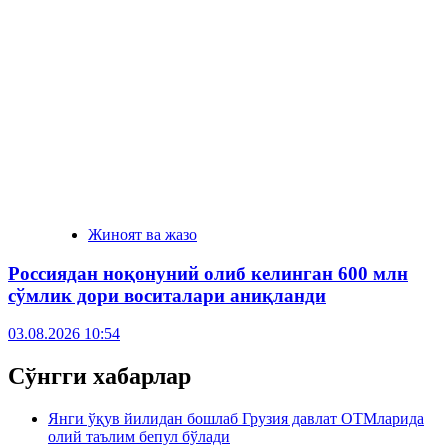
Жиноят ва жазо
Россиядан ноқонуний олиб келинган 600 млн
сўмлик дори воситалари аниқланди
03.08.2026 10:54
Сўнгги хабарлар
Янги ўқув йилидан бошлаб Грузия давлат ОТМларида
олий таълим бепул бўлади