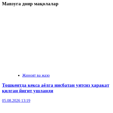
Мавзуга доир мақолалар
Жиноят ва жазо
Тошкентда кекса аёлга нисбатан уятсиз ҳаракат
қилган йигит ушланди
05.08.2026 13:19