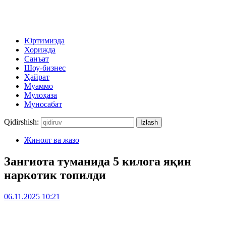
Юртимизда
Хорижда
Санъат
Шоу-бизнес
Ҳайрат
Муаммо
Мулоҳаза
Муносабат
Qidirshish:
Жиноят ва жазо
Зангиота туманида 5 килога яқин
наркотик топилди
06.11.2025 10:21