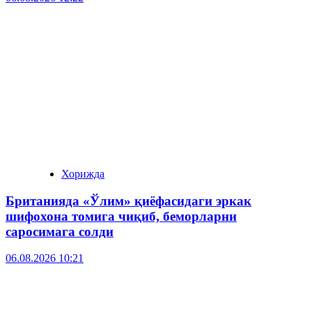
Хорижда
Британияда «Ўлим» қиёфасидаги эркак
шифохона томига чиқиб, беморларни
саросимага солди
06.08.2026 10:21