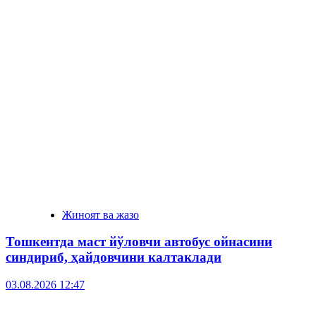
Жиноят ва жазо
Тошкентда маст йўловчи автобус ойнасини
синдириб, ҳайдовчини калтаклади
03.08.2026 12:47