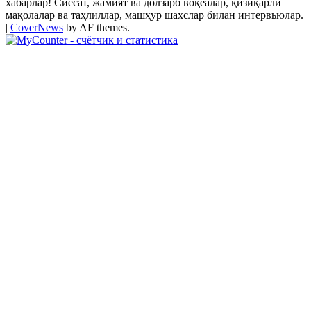
хабарлар! Сиёсат, жамият ва долзарб воқеалар, қизиқарли
мақолалар ва таҳлиллар, машҳур шахслар билан интервьюлар.
|
CoverNews
by AF themes.