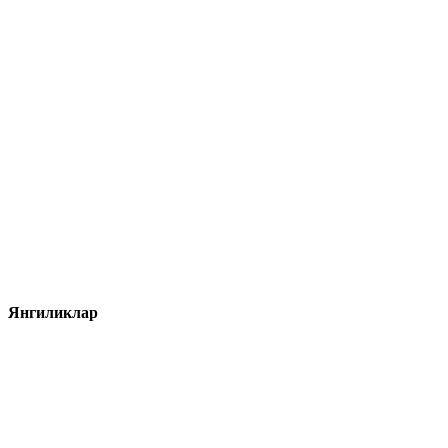
Янгиликлар