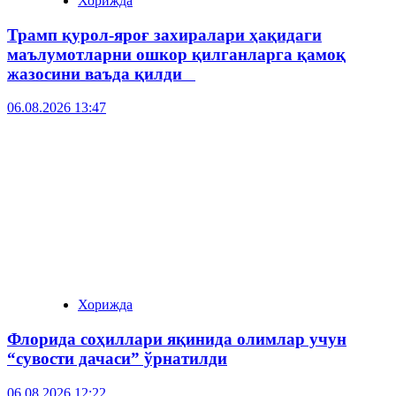
Хорижда
Трамп қурол-яроғ захиралари ҳақидаги
маълумотларни ошкор қилганларга қамоқ
жазосини ваъда қилди
06.08.2026 13:47
Хорижда
Флорида соҳиллари яқинида олимлар учун
“сувости дачаси” ўрнатилди
06.08.2026 12:22