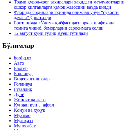
Трамп қурол-яроғ захиралари ҳақидаги маълумотларни
ошкор қилганларга қамоқ жазосини ваъда қилди
Флорида соҳиллари яқинида олимлар учун “сувости
дачаси” ўрнатилди
Британияда «Ўлим» қиёфасидаги эркак шифохона
томига чиқиб, беморларни саросимага солди
12 август куни тўлиқ Қуёш тутилади
Бўлимлар
hordiq.uz
Авто
Блогер
Болливуд
Видеоянгиликлар
Голливуд
Гўзаллик
Дунё
Жиноят ва жазо
Кундан кун… афзал
Қонун ва ҳуқуқ
Муаммо
Мулоҳаза
Муносабат