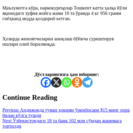
Маълумотга кўра, наркокуреърлар Тошкент катта ҳалқа йўли
яқинидаги хуфия жойга жами 10 та ўрамда 4 кг 956 грамм
гиёҳванд модда қолдириб кетган.
Ҳозирда жиноятчиларни аниқлаш бўйича суриштирув
ишлари олиб борилмоқда.
Дўстларингизга ҳам юборинг:
Continue Reading
Previous
Андижонда туман ҳокими ўринбосари $15 минг пора
билан қўлга тушди
Next
Ўзбекистондаги 18 та банк 102 млн сўмдан жаримага
тортилди