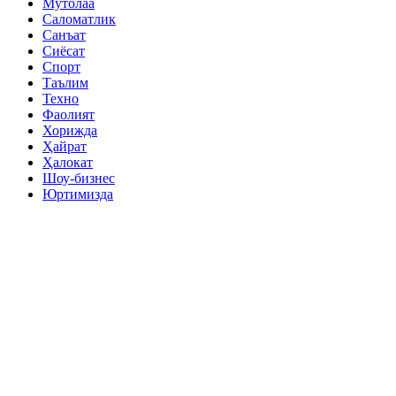
Мутолаа
Саломатлик
Санъат
Сиёсат
Спорт
Таълим
Техно
Фаолият
Хорижда
Ҳайрат
Ҳалокат
Шоу-бизнес
Юртимизда