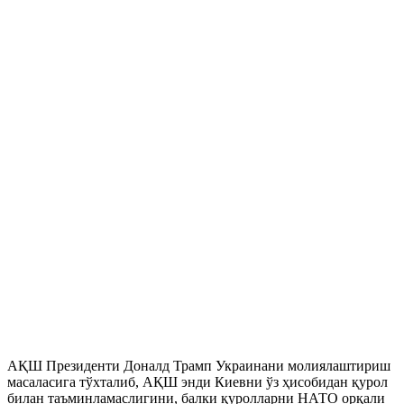
АҚШ Президенти Доналд Трамп Украинани молиялаштириш
масаласига тўхталиб, АҚШ энди Киевни ўз ҳисобидан қурол
билан таъминламаслигини, балки қуролларни НАТО орқали