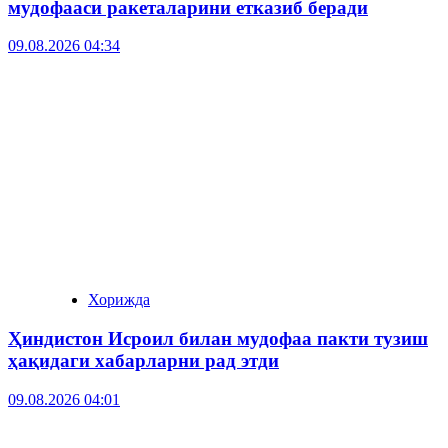
мудофааси ракеталарини етказиб беради
09.08.2026 04:34
Хорижда
Ҳиндистон Исроил билан мудофаа пакти тузиш
ҳақидаги хабарларни рад этди
09.08.2026 04:01