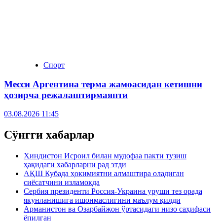
Спорт
Месси Аргентина терма жамоасидан кетишни
ҳозирча режалаштирмаяпти
03.08.2026 11:45
Сўнгги хабарлар
Ҳиндистон Исроил билан мудофаа пакти тузиш
ҳақидаги хабарларни рад этди
АҚШ Кубада ҳокимиятни алмаштира оладиган
сиёсатчини изламоқда
Сербия президенти Россия-Украина уруши тез орада
якунланишига ишонмаслигини маълум қилди
Арманистон ва Озарбайжон ўртасидаги низо саҳифаси
ёпилган