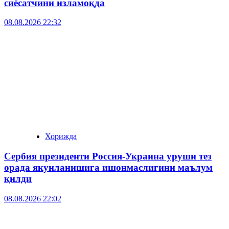
сиёсатчини изламоқда
08.08.2026 22:32
Хорижда
Сербия президенти Россия-Украина уруши тез
орада якунланишига ишонмаслигини маълум
қилди
08.08.2026 22:02