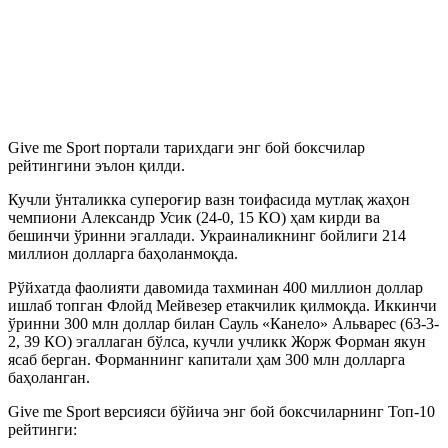
Give me Sport портали тарихдаги энг бой боксчилар
рейтингини эълон қилди.
Кучли ўнталикка супероғир вазн тоифасида мутлақ жаҳон
чемпиони Александр Усик (24-0, 15 КО) ҳам кирди ва
бешинчи ўринни эгаллади. Украиналикнинг бойлиги 214
миллион долларга баҳоланмоқда.
Рўйхатда фаолияти давомида тахминан 400 миллион доллар
ишлаб топган Флойд Мейвезер етакчилик қилмоқда. Иккинчи
ўринни 300 млн доллар билан Сауль «Канело» Альварес (63-3-
2, 39 КО) эгаллаган бўлса, кучли учликк Жорж Форман якун
ясаб берган. Форманнинг капитали ҳам 300 млн долларга
баҳоланган.
Give me Sport версияси бўйича энг бой боксчиларнинг Топ-10
рейтинги: