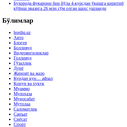
Бухорода фуқарони бир йўла 4-курсдан ўқишга киритиб
қўйиш эвазига 26 млн сўм олган шахс ушланди
Бўлимлар
hordiq.uz
Авто
Блогер
Болливуд
Видеоянгиликлар
Голливуд
Гўзаллик
Дунё
Жиноят ва жазо
Кундан кун… афзал
Қонун ва ҳуқуқ
Муаммо
Мулоҳаза
Муносабат
Мутолаа
Саломатлик
Санъат
Сиёсат
Спорт