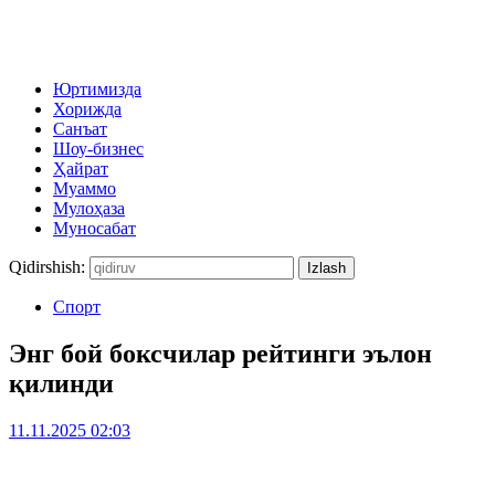
Юртимизда
Хорижда
Санъат
Шоу-бизнес
Ҳайрат
Муаммо
Мулоҳаза
Муносабат
Qidirshish:
Спорт
Энг бой боксчилар рейтинги эълон
қилинди
11.11.2025 02:03