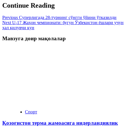
Continue Reading
Previous
Суперлигада 28-турнинг сўнгги ўйини ўтказилди
Next
U-17 Жаҳон чемпионати: бугун Ўзбекистон ёшлари учун
ҳал қилувчи кун
Мавзуга доир мақолалар
Спорт
Қозоғистон терма жамоасига нидерландиялик