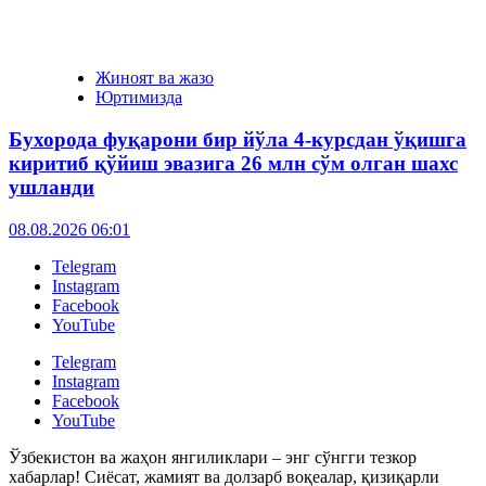
Жиноят ва жазо
Юртимизда
Бухорода фуқарони бир йўла 4-курсдан ўқишга
киритиб қўйиш эвазига 26 млн сўм олган шахс
ушланди
08.08.2026 06:01
Telegram
Instagram
Facebook
YouTube
Telegram
Instagram
Facebook
YouTube
Ўзбекистон ва жаҳон янгиликлари – энг сўнгги тезкор
хабарлар! Сиёсат, жамият ва долзарб воқеалар, қизиқарли