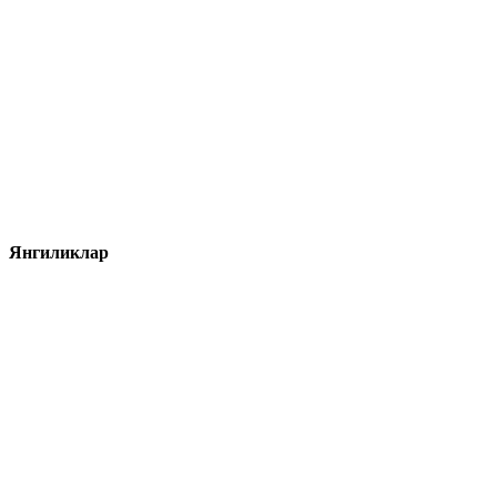
Янгиликлар