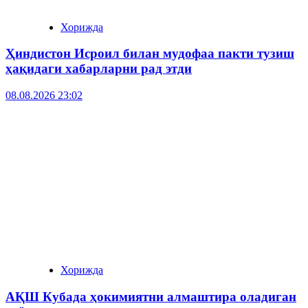
Хорижда
Ҳиндистон Исроил билан мудофаа пакти тузиш
ҳақидаги хабарларни рад этди
08.08.2026 23:02
Хорижда
АҚШ Кубада ҳокимиятни алмаштира оладиган