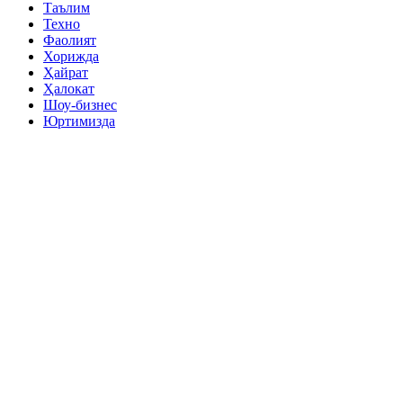
Таълим
Техно
Фаолият
Хорижда
Ҳайрат
Ҳалокат
Шоу-бизнес
Юртимизда