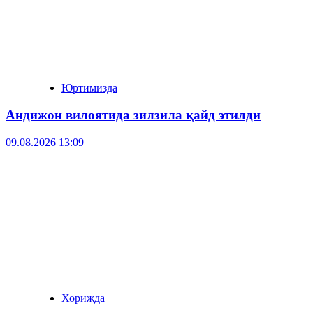
Юртимизда
Андижон вилоятида зилзила қайд этилди
09.08.2026 13:09
Хорижда