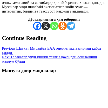
очиқ, замонавий ва жозибадор қилиб беришга хизмат қилади.
Музейлар энди шunchaki экспонатлар жойи эмас —
интерактив, билим ва таассурот маконига айланади.
Дўстларингизга ҳам юборинг:
Continue Reading
Previous
Шавкат Мирзиёев БАА энергетика вазирини қабул
қилди
Next
Талабалар учун қишки таътил қачондан бошланиши
маълум бўлди
Мавзуга доир мақолалар