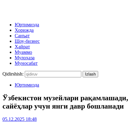
Юртимизда
Хорижда
Санъат
Шоу-бизнес
Ҳайрат
Муаммо
Мулоҳаза
Муносабат
Qidirshish:
Юртимизда
Ўзбекистон музейлари рақамлашади,
сайёҳлар учун янги давр бошланади
05.12.2025 18:48