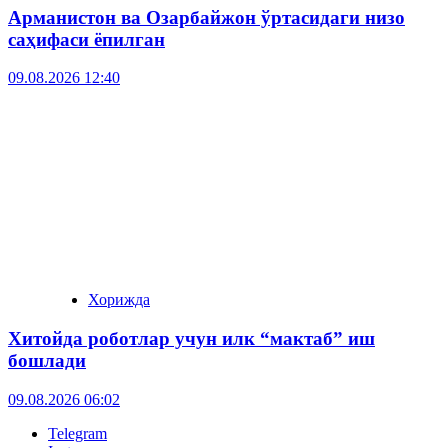
Арманистон ва Озарбайжон ўртасидаги низо
саҳифаси ёпилган
09.08.2026 12:40
Хорижда
Хитойда роботлар учун илк “мактаб” иш
бошлади
09.08.2026 06:02
Telegram