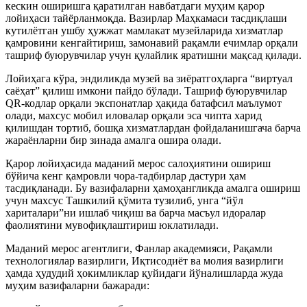
кескин оширишга қаратилган навбатдаги муҳим қарор
лойиҳаси тайёрланмоқда. Вазирлар Маҳкамаси тасдиқлаши
кутилётган ушбу ҳужжат мамлакат музейларида хизматлар
қамровини кенгайтириш, замонавий рақамли ечимлар орқали
ташриф буюрувчилар учун қулайлик яратишни мақсад қилади.
Лойиҳага кўра, эндиликда музей ва зиёратгоҳларга “виртуал
саёҳат” қилиш имкони пайдо бўлади. Ташриф буюрувчилар
QR-кодлар орқали экспонатлар ҳақида батафсил маълумот
олади, махсус мобил иловалар орқали эса чипта харид
қилишдан тортиб, бошқа хизматлардан фойдаланишгача барча
жараёнларни бир зинада амалга ошира олади.
Қарор лойиҳасида маданий мерос салоҳиятини ошириш
бўйича кенг қамровли чора-тадбирлар дастури ҳам
тасдиқланади. Бу вазифаларни ҳамоҳангликда амалга ошириш
учун махсус Ташкилий қўмита тузилиб, унга “йўл
хариталари”ни ишлаб чиқиш ва барча масъул идоралар
фаолиятини мувофиқлаштириш юклатилади.
Маданий мерос агентлиги, Фанлар академияси, Рақамли
технологиялар вазирлиги, Иқтисодиёт ва молия вазирлиги
ҳамда ҳудудий ҳокимликлар қуйидаги йўналишларда жуда
муҳим вазифаларни бажаради: