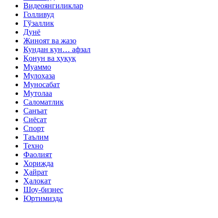
Видеоянгиликлар
Голливуд
Гўзаллик
Дунё
Жиноят ва жазо
Кундан кун… афзал
Қонун ва ҳуқуқ
Муаммо
Мулоҳаза
Муносабат
Мутолаа
Саломатлик
Санъат
Сиёсат
Спорт
Таълим
Техно
Фаолият
Хорижда
Ҳайрат
Ҳалокат
Шоу-бизнес
Юртимизда