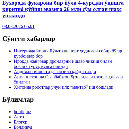
Бухорода фуқарони бир йўла 4-курсдан ўқишга
киритиб қўйиш эвазига 26 млн сўм олган шахс
ушланди
08.08.2026 06:01
Сўнгги хабарлар
Нигерияда йирик йўл-транспорт ҳодисаси собир бўлди,
қурбонлар бор
Ироқда жанговар дронларни ишлаб чиқиш билан
боғлиқ гуруҳ қўлга олинди
Андижон вилоятида зилзила қайд этилди
Арманистон ва Озарбайжон ўртасидаги низо саҳифаси
ёпилган
Хитойда роботлар учун илк “мактаб” иш бошлади
Бўлимлар
hordiq.uz
Авто
Блогер
Болливуд