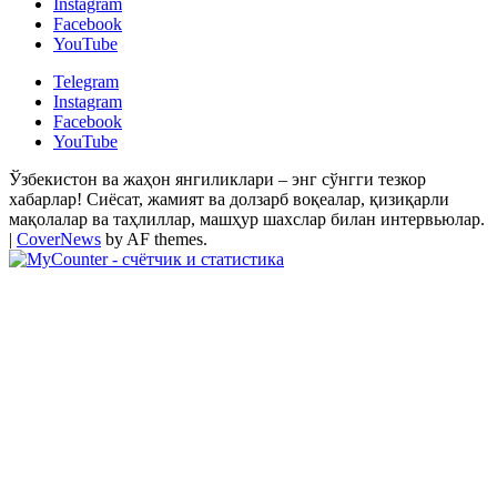
Instagram
Facebook
YouTube
Telegram
Instagram
Facebook
YouTube
Ўзбекистон ва жаҳон янгиликлари – энг сўнгги тезкор
хабарлар! Сиёсат, жамият ва долзарб воқеалар, қизиқарли
мақолалар ва таҳлиллар, машҳур шахслар билан интервьюлар.
|
CoverNews
by AF themes.