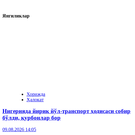
Янгиликлар
Хорижда
Ҳалокат
Нигерияда йирик йўл-транспорт ҳодисаси собир
бўлди, қурбонлар бор
09.08.2026 14:05