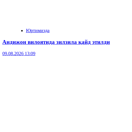
Юртимизда
Андижон вилоятида зилзила қайд этилди
09.08.2026 13:09