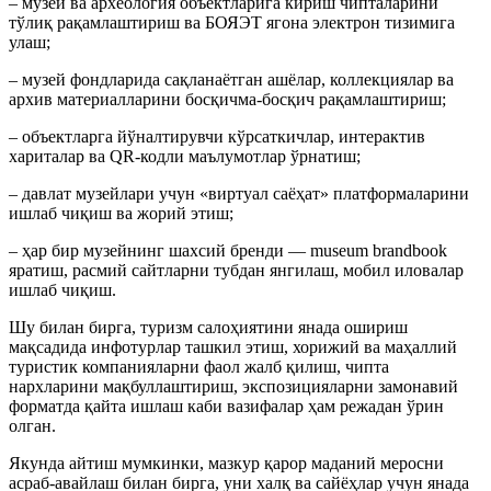
– музей ва археология объектларига кириш чипталарини
тўлиқ рақамлаштириш ва БОЯЭТ ягона электрон тизимига
улаш;
– музей фондларида сақланаётган ашёлар, коллекциялар ва
архив материалларини босқичма-босқич рақамлаштириш;
– объектларга йўналтирувчи кўрсаткичлар, интерактив
хариталар ва QR-кодли маълумотлар ўрнатиш;
– давлат музейлари учун «виртуал саёҳат» платформаларини
ишлаб чиқиш ва жорий этиш;
– ҳар бир музейнинг шахсий бренди — museum brandbook
яратиш, расмий сайтларни тубдан янгилаш, мобил иловалар
ишлаб чиқиш.
Шу билан бирга, туризм салоҳиятини янада ошириш
мақсадида инфотурлар ташкил этиш, хорижий ва маҳаллий
туристик компанияларни фаол жалб қилиш, чипта
нархларини мақбуллаштириш, экспозицияларни замонавий
форматда қайта ишлаш каби вазифалар ҳам режадан ўрин
олган.
Якунда айтиш мумкинки, мазкур қарор маданий меросни
асраб-авайлаш билан бирга, уни халқ ва сайёҳлар учун янада