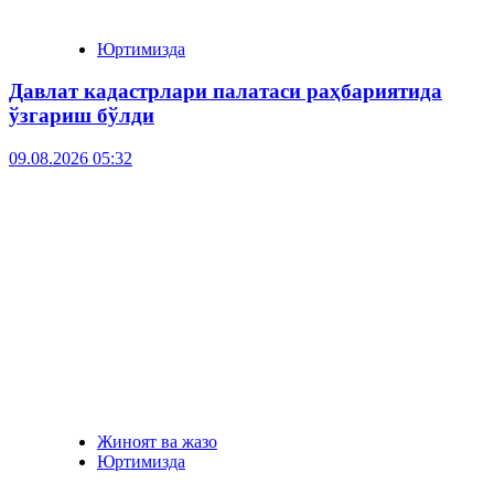
Юртимизда
Давлат кадастрлари палатаси раҳбариятида
ўзгариш бўлди
09.08.2026 05:32
Жиноят ва жазо
Юртимизда