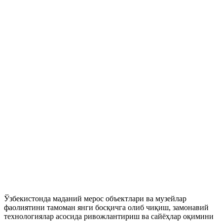
Ўзбекистонда маданий мерос объектлари ва музейлар
фаолиятини тамоман янги босқичга олиб чиқиш, замонавий
технологиялар асосида ривожлантириш ва сайёҳлар оқимини