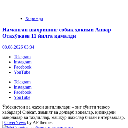
Хорижда
Наманган шаҳрининг собиқ ҳокими Анвар
Отахўжаев 11 йилга қамалди
08.08.2026 03:34
Telegram
Instagram
Facebook
YouTube
Telegram
Instagram
Facebook
YouTube
Ўзбекистон ва жаҳон янгиликлари – энг сўнгги тезкор
хабарлар! Сиёсат, жамият ва долзарб воқеалар, қизиқарли
мақолалар ва таҳлиллар, машҳур шахслар билан интервьюлар.
|
CoverNews
by AF themes.