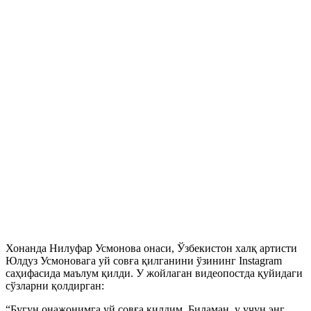
Хонанда Нилуфар Усмонова онаси, Ўзбекистон халқ артисти
Юлдуз Усмоновага уй совға қилганини ўзининг Instagram
саҳифасида маълум қилди. У жойлаган видеопостда қуйидаги
сўзларни қолдирган:
“Бугун онажонимга уй совға қилдим. Биламан, у учун энг