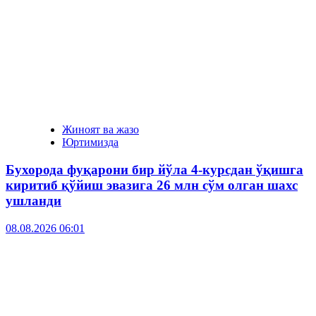
Жиноят ва жазо
Юртимизда
Бухорода фуқарони бир йўла 4-курсдан ўқишга
киритиб қўйиш эвазига 26 млн сўм олган шахс
ушланди
08.08.2026 06:01