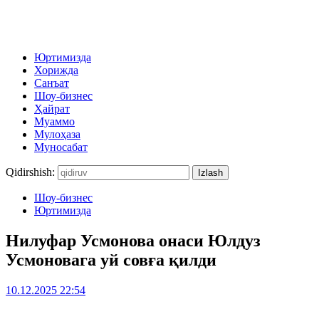
Юртимизда
Хорижда
Санъат
Шоу-бизнес
Ҳайрат
Муаммо
Мулоҳаза
Муносабат
Qidirshish:
Шоу-бизнес
Юртимизда
Нилуфар Усмонова онаси Юлдуз
Усмоновага уй совға қилди
10.12.2025 22:54