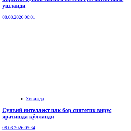
ушланди
08.08.2026 06:01
Хорижда
Сунъий интеллект илк бор синтетик вирус
яратишда қўлланди
08.08.2026 05:34