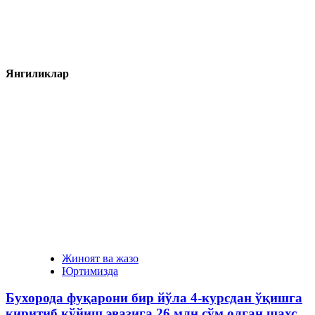
Янгиликлар
Жиноят ва жазо
Юртимизда
Бухорода фуқарони бир йўла 4-курсдан ўқишга
киритиб қўйиш эвазига 26 млн сўм олган шахс