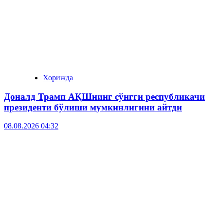
Хорижда
Доналд Трамп АҚШнинг сўнгги республикачи
президенти бўлиши мумкинлигини айтди
08.08.2026 04:32