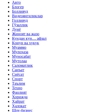
Авто
Блогер
Болливуд
Видеоянгиликлар
Голливуд
Гўзаллик
Дунё
Жиноят ва жазо
Кундан кун… афзал
Қонун ва ҳуқуқ
Муаммо
Мулоҳаза
Муносабат
Мутолаа
Саломатлик
Санъат
Сиёсат
Спорт
Таълим
Техно
Фаолият
Хорижда
Ҳайрат
Ҳалокат
Шоу-бизнес