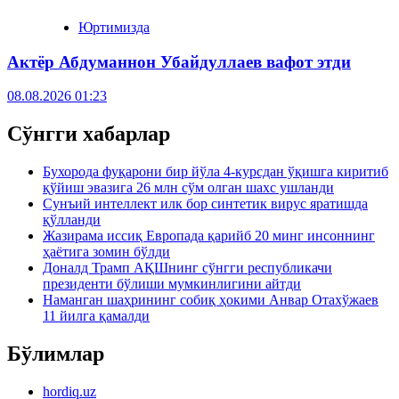
Юртимизда
Актёр Абду­маннон Убайдуллаев вафот этди
08.08.2026 01:23
Сўнгги хабарлар
Бухорода фуқарони бир йўла 4-курсдан ўқишга киритиб
қўйиш эвазига 26 млн сўм олган шахс ушланди
Сунъий интеллект илк бор синтетик вирус яратишда
қўлланди
Жазирама иссиқ Европада қарийб 20 минг инсоннинг
ҳаётига зомин бўлди
Доналд Трамп АҚШнинг сўнгги республикачи
президенти бўлиши мумкинлигини айтди
Наманган шаҳрининг собиқ ҳокими Анвар Отахўжаев
11 йилга қамалди
Бўлимлар
hordiq.uz