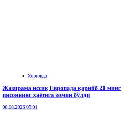
Хорижда
Жазирама иссиқ Европада қарийб 20 минг
инсоннинг ҳаётига зомин бўлди
08.08.2026 05:01