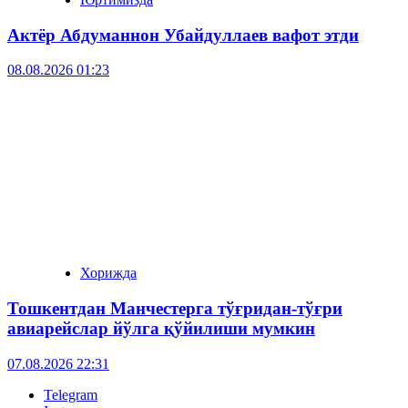
Актёр Абду­маннон Убайдуллаев вафот этди
08.08.2026 01:23
Хорижда
Тошкентдан Манчестерга тўғридан-тўғри
авиарейслар йўлга қўйилиши мумкин
07.08.2026 22:31
Telegram