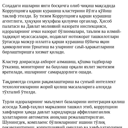
Соҳадаги ишларни янги босқичга олиб чиқиш мақсадида
Коррупцияга қарши курашиш кластерини йўлга қўйиш
таклиф этилди. Бу тизим Коррупцияга қарши курашиш
агентлиги, ҳуқуқни муҳофаза қилувчи органлар, Ҳисоб
палатаси ва Давлат молиявий назорати инспекцияси,
идораларнинг ички назорат бўлинмалари, таълим ва илмий-
тадқиқот муассасалари, нодавлат нотижорат ташкилотлари
ўртасида мазкур иллатга қарши курашиш бўйича яқин
ҳамкорлигини ўрнатиш ва уларнинг саъй-ҳаракатларини
бирлаштиришга хизмат қилади.
Кластер доирасида ахборот алмашиш, қўшма тадбирлар
ўтказиш, мониторинг ва баҳолаш орқали яхлит экотизим
яратилади, ишларнинг самарадорлиги ошади.
Тақдимотда соҳани рақамлаштириш ва сунъий интеллект
технологияларини жорий қилиш масалаларига алоҳида
тўхталиб ўтилди.
Турли идораларнинг маълумот базаларини интеграция қилиш
асосида Хавф-таҳлил марказини ташкил этиб, коррупцион
хавфларни ҳамда давлат харидларида аффилланганлик
ҳолатларини автоматик аниқлаш режалаштирилган.
Шунингдек, комплаенс бўлимларнинг ишини тўлиқ
рақамлаштириш, коррупциявий омиллар ва хавф-хатарларни