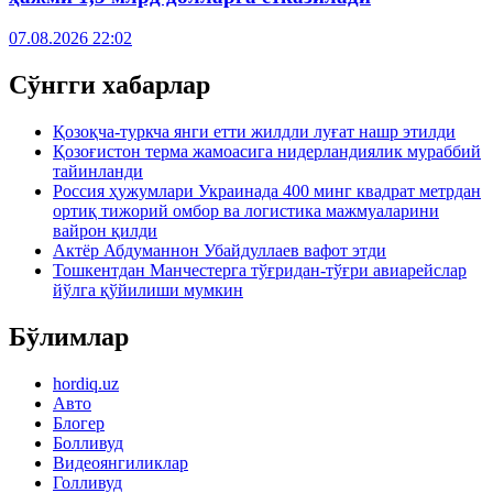
07.08.2026 22:02
Сўнгги хабарлар
Қозоқча-туркча янги етти жилдли луғат нашр этилди
Қозоғистон терма жамоасига нидерландиялик мураббий
тайинланди
Россия ҳужумлари Украинада 400 минг квадрат метрдан
ортиқ тижорий омбор ва логистика мажмуаларини
вайрон қилди
Актёр Абду­маннон Убайдуллаев вафот этди
Тошкентдан Манчестерга тўғридан-тўғри авиарейслар
йўлга қўйилиши мумкин
Бўлимлар
hordiq.uz
Авто
Блогер
Болливуд
Видеоянгиликлар
Голливуд