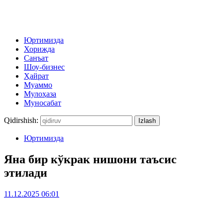
Юртимизда
Хорижда
Санъат
Шоу-бизнес
Ҳайрат
Муаммо
Мулоҳаза
Муносабат
Qidirshish:
Юртимизда
Яна бир кўкрак нишони таъсис
этилади
11.12.2025 06:01