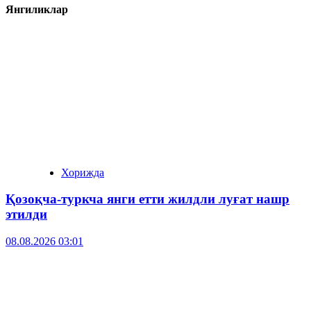
Янгиликлар
Хорижда
Қозоқча-туркча янги етти жилдли луғат нашр
этилди
08.08.2026 03:01