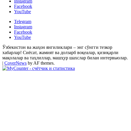
Instagram
Facebook
YouTube
Telegram
Instagram
Facebook
YouTube
Ўзбекистон ва жаҳон янгиликлари – энг сўнгги тезкор
хабарлар! Сиёсат, жамият ва долзарб воқеалар, қизиқарли
мақолалар ва таҳлиллар, машҳур шахслар билан интервьюлар.
|
CoverNews
by AF themes.