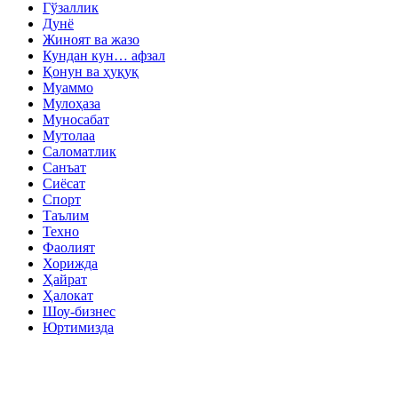
Гўзаллик
Дунё
Жиноят ва жазо
Кундан кун… афзал
Қонун ва ҳуқуқ
Муаммо
Мулоҳаза
Муносабат
Мутолаа
Саломатлик
Санъат
Сиёсат
Спорт
Таълим
Техно
Фаолият
Хорижда
Ҳайрат
Ҳалокат
Шоу-бизнес
Юртимизда