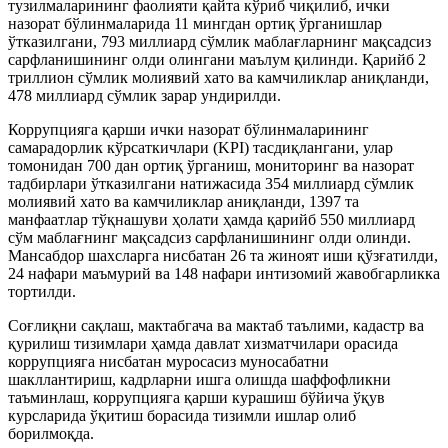
тузилмаларининг фаолияти қайта кўриб чиқилиб, ички
назорат бўлинмаларида 11 мингдан ортиқ ўрганишлар
ўтказилгани, 793 миллиард сўмлик маблағларнинг мақсадсиз
сарфланишининг олди олингани маълум қилинди. Қарийб 2
триллион сўмлик молиявий хато ва камчиликлар аниқланди,
478 миллиард сўмлик зарар ундирилди.
Коррупцияга қарши ички назорат бўлинмаларининг
самарадорлик кўрсаткичлари (KPI) тасдиқлангани, улар
томонидан 700 дан ортиқ ўрганиш, мониторинг ва назорат
тадбирлари ўтказилгани натижасида 354 миллиард сўмлик
молиявий хато ва камчиликлар аниқланди, 1397 та
манфаатлар тўқнашуви ҳолати ҳамда қарийб 550 миллиард
сўм маблағнинг мақсадсиз сарфланишининг олди олинди.
Мансабдор шахсларга нисбатан 26 та жиноят иши қўзғатилди,
24 нафари маъмурий ва 148 нафари интизомий жавобгарликка
тортилди.
Соғлиқни сақлаш, мактабгача ва мактаб таълими, кадастр ва
қурилиш тизимлари ҳамда давлат хизматчилари орасида
коррупцияга нисбатан муросасиз муносабатни
шакллантириш, кадрларни ишга олишда шаффофликни
таъминлаш, коррупцияга қарши курашиш бўйича ўқув
курсларида ўқитиш борасида тизимли ишлар олиб
борилмоқда.