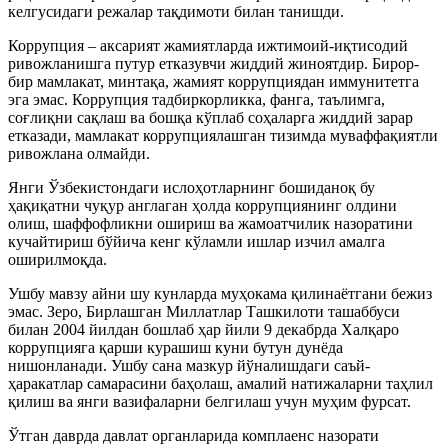
келгусидаги режалар тақдимоти билан танишди.
Коррупция – аксарият жамиятларда ижтимоий-иқтисодий
ривожланишга путур етказувчи жиддий жиноятдир. Бирор-
бир мамлакат, минтақа, жамият коррупциядан иммунитетга
эга эмас. Коррупция тадбиркорликка, фанга, таълимга,
соғлиқни сақлаш ва бошқа кўплаб соҳаларга жиддий зарар
етказади, мамлакат коррупциялашган тизимда муваффақиятли
ривожлана олмайди.
Янги Ўзбекистондаги ислоҳотларнинг бошиданоқ бу
ҳақиқатни чуқур англаган ҳолда коррупциянинг олдини
олиш, шаффофликни ошириш ва жамоатчилик назоратини
кучайтириш бўйича кенг кўламли ишлар изчил амалга
оширилмоқда.
Ушбу мавзу айни шу кунларда муҳокама қилинаётгани бежиз
эмас. Зеро, Бирлашган Миллатлар Ташкилоти ташаббуси
билан 2004 йилдан бошлаб ҳар йили 9 декабрда Халқаро
коррупцияга қарши курашиш куни бутун дунёда
нишонланади. Ушбу сана мазкур йўналишдаги саъй-
ҳаракатлар самарасини баҳолаш, амалий натижаларни таҳлил
қилиш ва янги вазифаларни белгилаш учун муҳим фурсат.
Ўтган даврда давлат органларида комплаенс назорати