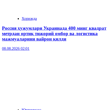
Хорижда
Россия ҳужумлари Украинада 400 минг квадрат
метрдан ортиқ тижорий омбор ва логистика
мажмуаларини вайрон қилди
08.08.2026 02:01
Юртимизда