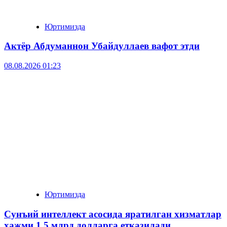
Юртимизда
Актёр Абду­маннон Убайдуллаев вафот этди
08.08.2026 01:23
Юртимизда
Сунъий интеллект асосида яратилган хизматлар
ҳажми 1,5 млрд долларга етказилади