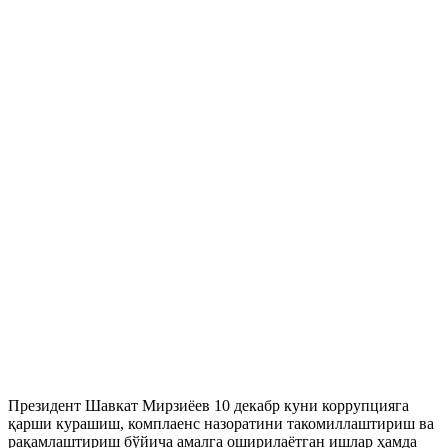
Президент Шавкат Мирзиёев 10 декабр куни коррупцияга
қарши курашиш, комплаенс назоратини такомиллаштириш ва
рақамлаштириш бўйича амалга оширилаётган ишлар ҳамда