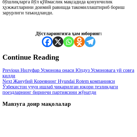
бўшлиқларга йўл қўймаслик мақсадида қонунчилик
ҳужжатларини доимий равишда такомиллаштириб бориш
зарурлиги таъкидланди.
Дўстларингизга ҳам юборинг:
Continue Reading
Previous
Нилуфар Усмонова онаси Юлдуз Усмоновага уй совға
қилди
Next
Жанубий Кореянинг Hyundai Rotem компанияси
Ўзбекистон учун ишлаб чиқарилган юқори тезликдаги
поездларнинг биринчи партиясини жўнатди
Мавзуга доир мақолалар