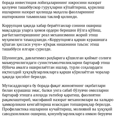
борада инвестиция лойиҳаларининг ижросини назорат
қилувчи ташаббускор гуруҳларни кўпайтириш, қурилиш
ишларини назорат қилишда маҳалла фаолларининг
иштирокини таъминлаш таклиф қилинди.
Коррупция ҳақида хабар бераётганлар сонини ошириш
мақсадида уларга ҳимоя ордери беришни йўлга қўйиш,
рағбатлантиришнинг реал механизмини жорий этиш
муҳимлиги таъкидланди.«Коррупцияга қарши курашишга
қўшган ҳиссаси учун» кўкрак нишонини таъсис этиш
ташаббуси илгари сурилди.
Шунингдек, давлатимиз раҳбарига қўшилган қиймат солиғи
маъмурчилигидаги суиистеъмолчиликларни бартараф этиш
бўйича амалга оширилаётган ишлар, турли соҳалардаги
иқтисодий ҳуқуқбузарликларга қарши кўрилаётган чоралар
ҳақида ҳисобот берилди.
Мутасаддиларга бу борада фақат жиноятнинг оқибатлари
билан курашиш эмас, балки унга сабаб бўлувчи омилларни
бартараф этишга алоҳида эътибор қаратиш, фаолиятни
рақамлаштириб, масофавий назорат механизмлари ва халқаро
ҳамкорликни кенгайтириш юзасидан топшириқлар берилди.
Профилактика ишларини кучайтириш, молиявий ва ҳуқуқий
саводхонликни ошириш, қонунбузарликларга имкон берувчи