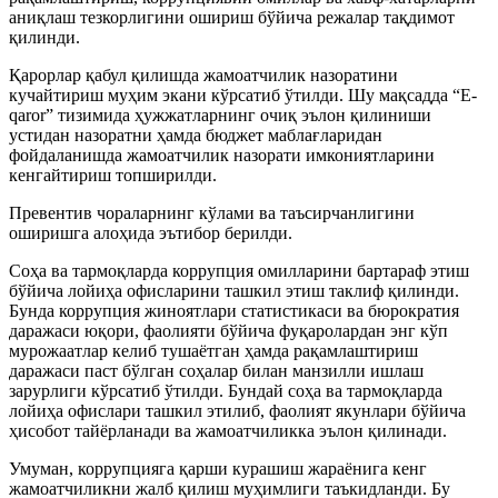
аниқлаш тезкорлигини ошириш бўйича режалар тақдимот
қилинди.
Қарорлар қабул қилишда жамоатчилик назоратини
кучайтириш муҳим экани кўрсатиб ўтилди. Шу мақсадда “E-
qaror” тизимида ҳужжатларнинг очиқ эълон қилиниши
устидан назоратни ҳамда бюджет маблағларидан
фойдаланишда жамоатчилик назорати имкониятларини
кенгайтириш топширилди.
Превентив чораларнинг кўлами ва таъсирчанлигини
оширишга алоҳида эътибор берилди.
Соҳа ва тармоқларда коррупция омилларини бартараф этиш
бўйича лойиҳа офисларини ташкил этиш таклиф қилинди.
Бунда коррупция жиноятлари статистикаси ва бюрократия
даражаси юқори, фаолияти бўйича фуқаролардан энг кўп
мурожаатлар келиб тушаётган ҳамда рақамлаштириш
даражаси паст бўлган соҳалар билан манзилли ишлаш
зарурлиги кўрсатиб ўтилди. Бундай соҳа ва тармоқларда
лойиҳа офислари ташкил этилиб, фаолият якунлари бўйича
ҳисобот тайёрланади ва жамоатчиликка эълон қилинади.
Умуман, коррупцияга қарши курашиш жараёнига кенг
жамоатчиликни жалб қилиш муҳимлиги таъкидланди. Бу