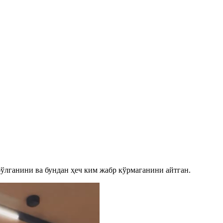
бўлганини ва бундан ҳеч ким жабр кўрмаганини айтган.