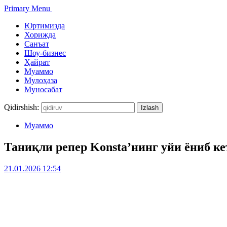
Primary Menu
Юртимизда
Хорижда
Санъат
Шоу-бизнес
Ҳайрат
Муаммо
Мулоҳаза
Муносабат
Qidirshish:
Муаммо
Таниқли репер Konsta’нинг уйи ёниб ке
21.01.2026 12:54