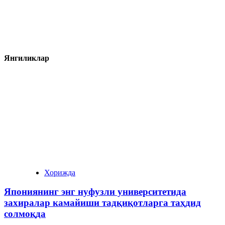
Янгиликлар
Хорижда
Япониянинг энг нуфузли университетида
захиралар камайиши тадқиқотларга таҳдид
солмоқда