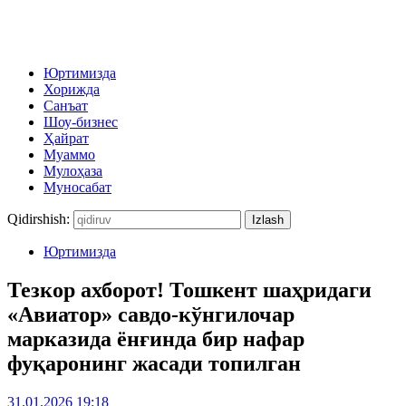
Юртимизда
Хорижда
Санъат
Шоу-бизнес
Ҳайрат
Муаммо
Мулоҳаза
Муносабат
Qidirshish:
Юртимизда
Тезкор ахборот! Тошкент шаҳридаги
«Авиатор» савдо-кўнгилочар
марказида ёнғинда бир нафар
фуқаронинг жасади топилган
31.01.2026 19:18