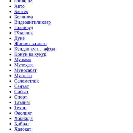
hordiq.uz
Авто
Блогер
Болливуд
Видеоянгиликлар
Голливуд
Гўзаллик
Дунё
Жиноят ва жазо
Кундан кун… афзал
Қонун ва ҳуқуқ
Муаммо
Мулоҳаза
Муносабат
Мутолаа
Саломатлик
Санъат
Сиёсат
Спорт
Таълим
Техно
Фаолият
Хорижда
Ҳайрат
Ҳалокат