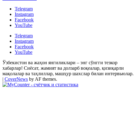
Telegram
Instagram
Facebook
YouTube
Telegram
Instagram
Facebook
YouTube
Ўзбекистон ва жаҳон янгиликлари – энг сўнгги тезкор
хабарлар! Сиёсат, жамият ва долзарб воқеалар, қизиқарли
мақолалар ва таҳлиллар, машҳур шахслар билан интервьюлар.
|
CoverNews
by AF themes.