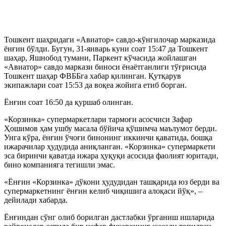
Тошкент шаҳридаги «Авиатор» савдо-кўнгилочар марказида
ёнғин бўлди. Бугун, 31-январь куни соат 15:47 да Тошкент
шаҳар, Яшнобод тумани, Паркент кўчасида жойлашган
«Авиатор» савдо маркази биноси ёнаётганлиги тўғрисида
Тошкент шаҳар ФВББга хабар қилинган. Қутқарув
экипажлари соат 15:53 да воқеа жойига етиб борган.
Ёнғин соат 16:50 да қуршаб олинган.
«Корзинка» супермаркетлари тармоғи асосчиси Зафар
Ҳошимов ҳам ушбу масала бўйича қўшимча маълумот берди.
Унга кўра, ёнғин ўчоғи бинонинг иккинчи қаватида, бошқа
ижарачилар ҳудудида аниқланган. «Корзинка» супермаркети
эса биринчи қаватда ижара ҳуқуқи асосида фаолият юритади,
бино компанияга тегишли эмас.
«Ёнғин «Корзинка» дўкони ҳудудидан ташқарида юз берди ва
супермаркетнинг ёнғин келиб чиқишига алоқаси йўқ», –
дейилади хабарда.
Ёнғиндан сўнг олиб борилган дастлабки ўрганиш ишларида