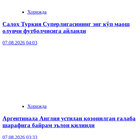
Хорижда
Салоҳ Туркия Суперлигасининг энг кўп маош
олувчи футболчисига айланди
07.08.2026 04:03
Хорижда
Аргентинада Англия устидан қозонилган ғалаба
шарафига байрам эълон қилинди
07.08.2026 03:33