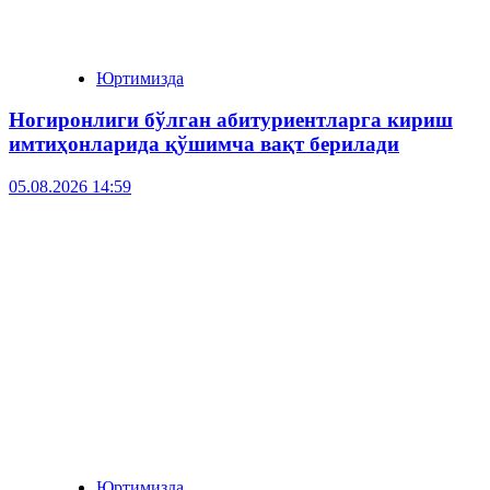
Юртимизда
Ногиронлиги бўлган абитуриентларга кириш
имтиҳонларида қўшимча вақт берилади
05.08.2026 14:59
Юртимизда