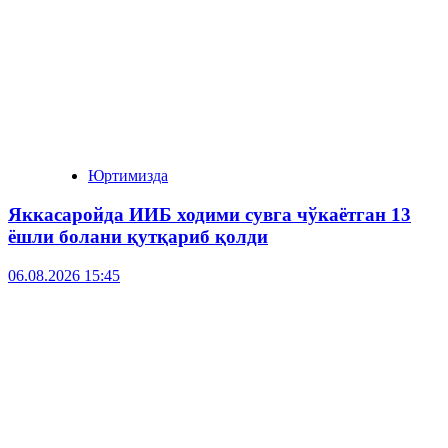
Юртимизда
Яккасаройда ИИБ ходими сувга чўкаётган 13
ёшли болани қутқариб қолди
06.08.2026 15:45