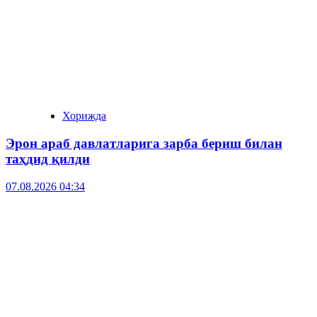
Хорижда
Эрон араб давлатларига зарба бериш билан
таҳдид қилди
07.08.2026 04:34