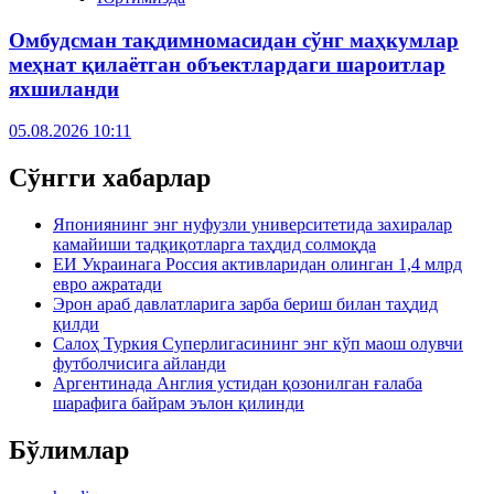
Омбудсман тақдимномасидан сўнг маҳкумлар
меҳнат қилаётган объектлардаги шароитлар
яхшиланди
05.08.2026 10:11
Сўнгги хабарлар
Япониянинг энг нуфузли университетида захиралар
камайиши тадқиқотларга таҳдид солмоқда
ЕИ Украинага Россия активларидан олинган 1,4 млрд
евро ажратади
Эрон араб давлатларига зарба бериш билан таҳдид
қилди
Салоҳ Туркия Суперлигасининг энг кўп маош олувчи
футболчисига айланди
Аргентинада Англия устидан қозонилган ғалаба
шарафига байрам эълон қилинди
Бўлимлар