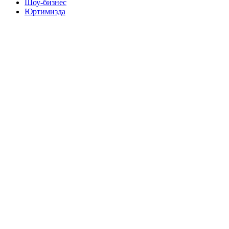
Шоу-бизнес
Юртимизда