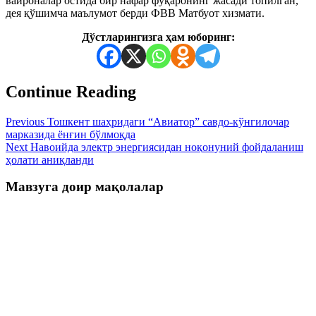
вайроналар остида бир нафар фуқаронинг жасади топилган,
дея қўшимча маълумот берди ФВВ Матбуот хизмати.
Дўстларингизга ҳам юборинг:
Continue Reading
Previous
Тошкент шаҳридаги “Авиатор” савдо-кўнгилочар
марказида ёнғин бўлмоқда
Next
Навоийда электр энергиясидан ноқонуний фойдаланиш
ҳолати аниқланди
Мавзуга доир мақолалар