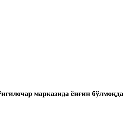
ўнгилочар марказида ёнғин бўлмоқда