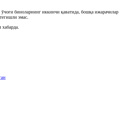
н ўчоғи биноларнинг иккинчи қаватида, бошқа ижарачилар
тегишли эмас.
 хабарда.
ган