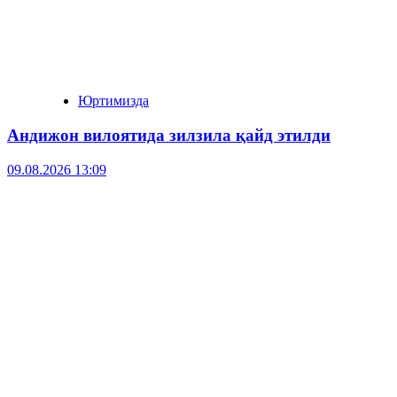
Юртимизда
Андижон вилоятида зилзила қайд этилди
09.08.2026 13:09