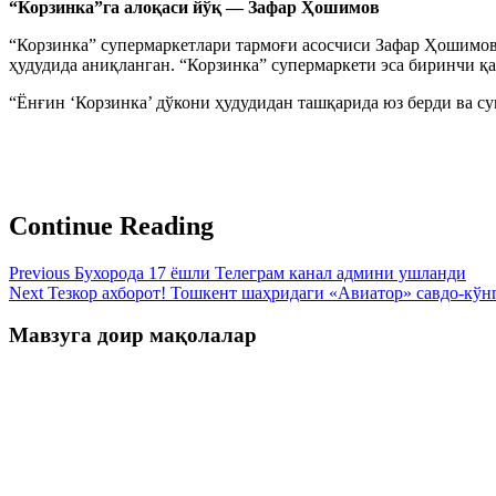
“Корзинка”га алоқаси йўқ — Зафар Ҳошимов
“Корзинка” супермаркетлари тармоғи асосчиси Зафар Ҳошимов
ҳудудида аниқланган. “Корзинка” супермаркети эса биринчи қ
“Ёнғин ‘Корзинка’ дўкони ҳудудидан ташқарида юз берди ва с
Continue Reading
Previous
Бухорода 17 ёшли Телеграм канал админи ушланди
Next
Тезкор ахборот! Тошкент шаҳридаги «Авиатор» савдо-кўн
Мавзуга доир мақолалар