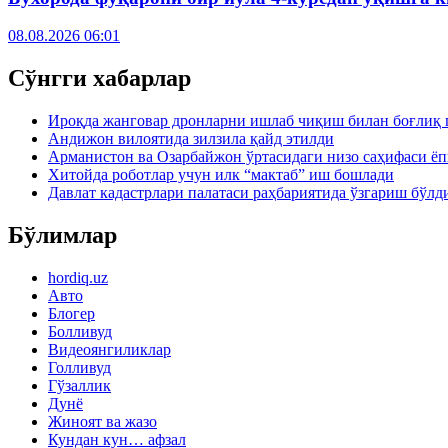
08.08.2026 06:01
Сўнгги хабарлар
Ироқда жанговар дронларни ишлаб чиқиш билан боғлиқ 
Андижон вилоятида зилзила қайд этилди
Арманистон ва Озарбайжон ўртасидаги низо саҳифаси ё
Хитойда роботлар учун илк “мактаб” иш бошлади
Давлат кадастрлари палатаси раҳбариятида ўзгариш бўлд
Бўлимлар
hordiq.uz
Авто
Блогер
Болливуд
Видеоянгиликлар
Голливуд
Гўзаллик
Дунё
Жиноят ва жазо
Кундан кун… афзал