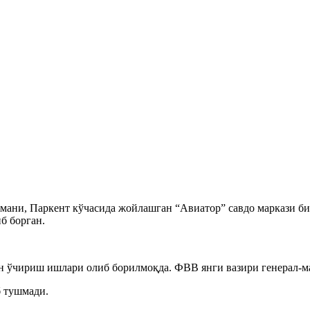
тумани, Паркент кўчасида жойлашган “Авиатор” савдо маркази 
б борган.
ин ўчириш ишлари олиб борилмоқда. ФВВ янги вазири генерал-м
б тушмади.