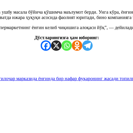
 ушбу масала бўйича қўшимча маълумот берди. Унга кўра, ёнғи
аватда ижара ҳуқуқи асосида фаолият юритади, бино компанияга 
упермаркетнинг ёнғин келиб чиқишига алоқаси йўқ”, — дейилади
Дўстларингизга ҳам юборинг:
гилочар марказида ёнғинда бир нафар фуқаронинг жасади топил