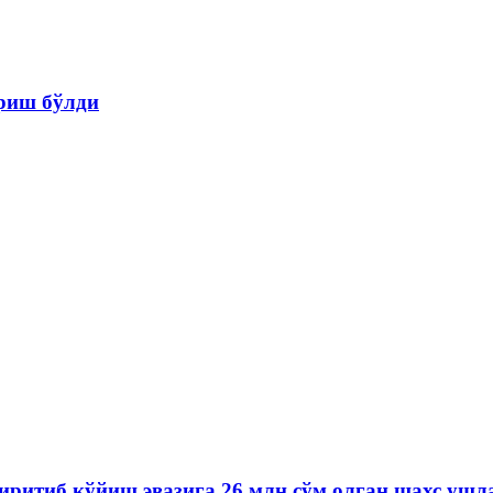
ариш бўлди
иритиб қўйиш эвазига 26 млн сўм олган шахс ушл