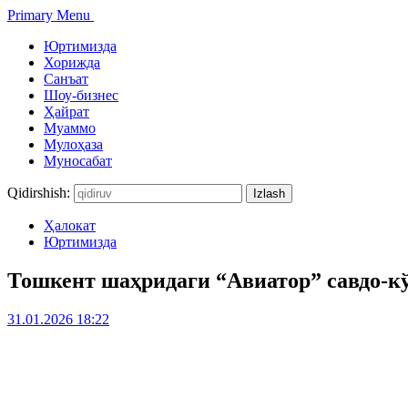
Primary Menu
Юртимизда
Хорижда
Санъат
Шоу-бизнес
Ҳайрат
Муаммо
Мулоҳаза
Муносабат
Qidirshish:
Ҳалокат
Юртимизда
Тошкент шаҳридаги “Авиатор” савдо-к
31.01.2026 18:22