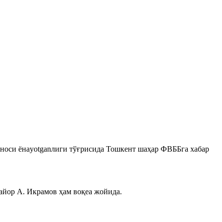
биноси ёнayotganлиги тўғрисида Тошкент шаҳар ФВББга хабар
айор А. Икрамов ҳам воқеа жойида.