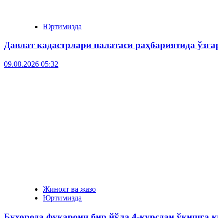
Юртимизда
Давлат кадастрлари палатаси раҳбариятида ўзг
09.08.2026 05:32
Жиноят ва жазо
Юртимизда
Бухорода фуқарони бир йўла 4-курсдан ўқишга к