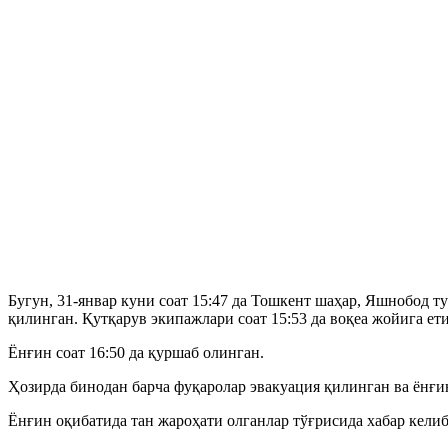
Бугун, 31-январ куни соат 15:47 да Тошкент шаҳар, Яшнобод 
қилинган. Қутқарув экипажлари соат 15:53 да воқеа жойига ети
Ёнғин соат 16:50 да қуршаб олинган.
Ҳозирда бинодан барча фуқаролар эвакуация қилинган ва ёнғ
Ёнғин оқибатида тан жароҳати олганлар тўғрисида хабар кели