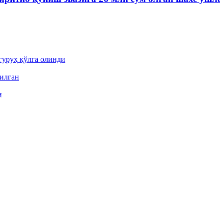
гуруҳ қўлга олинди
пилган
и