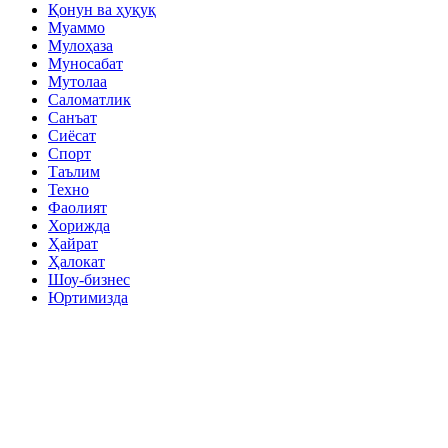
Қонун ва ҳуқуқ
Муаммо
Мулоҳаза
Муносабат
Мутолаа
Саломатлик
Санъат
Сиёсат
Спорт
Таълим
Техно
Фаолият
Хорижда
Ҳайрат
Ҳалокат
Шоу-бизнес
Юртимизда