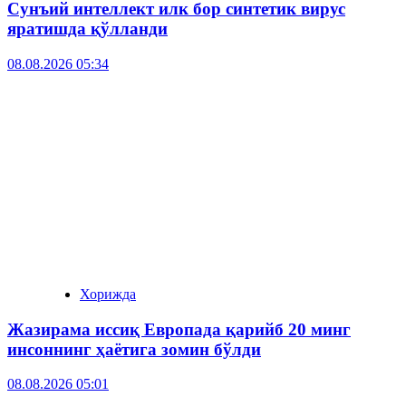
Сунъий интеллект илк бор синтетик вирус
яратишда қўлланди
08.08.2026 05:34
Хорижда
Жазирама иссиқ Европада қарийб 20 минг
инсоннинг ҳаётига зомин бўлди
08.08.2026 05:01