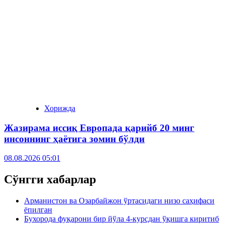
Хорижда
Жазирама иссиқ Европада қарийб 20 минг
инсоннинг ҳаётига зомин бўлди
08.08.2026 05:01
Сўнгги хабарлар
Арманистон ва Озарбайжон ўртасидаги низо саҳифаси
ёпилган
Бухорода фуқарони бир йўла 4-курсдан ўқишга киритиб