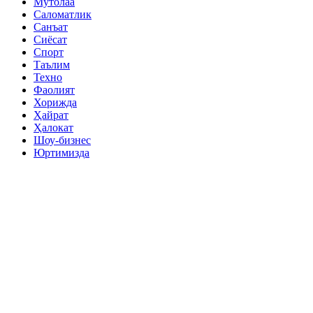
Мутолаа
Саломатлик
Санъат
Сиёсат
Спорт
Таълим
Техно
Фаолият
Хорижда
Ҳайрат
Ҳалокат
Шоу-бизнес
Юртимизда