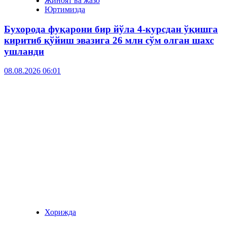
Жиноят ва жазо
Юртимизда
Бухорода фуқарони бир йўла 4-курсдан ўқишга
киритиб қўйиш эвазига 26 млн сўм олган шахс
ушланди
08.08.2026 06:01
Хорижда