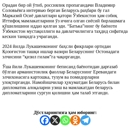
Орадан бир ой ўтиб, россиялик пропагандачи Владимир
Соловьёвга интервью берган Беларусь раҳбари бу гал
Марказий Осиё давлатлари қатори Ўзбекистон ҳам собиқ
Иттифоқ мамлакатларини ўз ичига олган сиёсий бирлашмага
қўшилишини иддао қилган эди. “Батька”нинг бу баёноти
Ўзбекистон мустақиллиги ва давлатчилигига таҳдид сифатида
кескин танқидга учраганди.
2024 йилда Лукашенконинг баҳсли фикрлари ортидан
Қозоғистон ташқи ишлар вазири Беларуснинг Остонадаги
элчисини “қизил гилам”га чақирганди.
Ўша йили Лукашенконинг беписанд баёнотидан дарғазаб
бўлган арманистонлик фаоллар Беларуснинг Еревандаги
элчихонасига картошка, тухум ва помидорларни
улоқтирганди. Намойишчилар ҳукуматдан Беларусь билан
дипломатик алоқаларни узиш ва мамлакатдан беларусь
дипломатларини сургун қилишни ҳам талаб этганди.
Дўстларингизга ҳам юборинг: