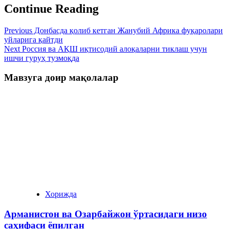
Continue Reading
Previous
Донбасда қолиб кетган Жанубий Африка фуқаролари
уйларига қайтди
Next
Россия ва АҚШ иқтисодий алоқаларни тиклаш учун
ишчи гуруҳ тузмоқда
Мавзуга доир мақолалар
Хорижда
Арманистон ва Озарбайжон ўртасидаги низо
саҳифаси ёпилган