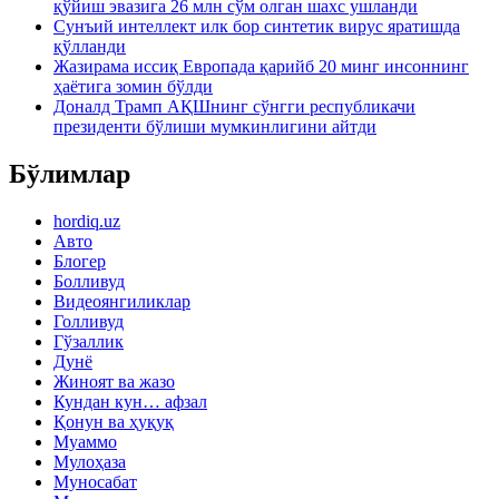
қўйиш эвазига 26 млн сўм олган шахс ушланди
Сунъий интеллект илк бор синтетик вирус яратишда
қўлланди
Жазирама иссиқ Европада қарийб 20 минг инсоннинг
ҳаётига зомин бўлди
Доналд Трамп АҚШнинг сўнгги республикачи
президенти бўлиши мумкинлигини айтди
Бўлимлар
hordiq.uz
Авто
Блогер
Болливуд
Видеоянгиликлар
Голливуд
Гўзаллик
Дунё
Жиноят ва жазо
Кундан кун… афзал
Қонун ва ҳуқуқ
Муаммо
Мулоҳаза
Муносабат