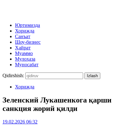
Юртимизда
Хорижда
Санъат
Шоу-бизнес
Ҳайрат
Муаммо
Мулоҳаза
Муносабат
Qidirshish:
Хорижда
Зеленский Лукашенкога қарши
санкция жорий қилди
19.02.2026 06:32