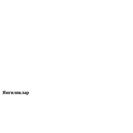
Янгиликлар