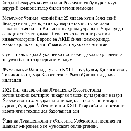
йилдан Беларусь корхоналари Россияни ушбу қурол учун
зарурий компонентлар билан таъминламоқда.
Маълумот ўрнида: жорий йил 25 январь куни Зеленский
Беларуснинг демократик кучлари етакчиси Светлана
Тихановская билан Вильнюс шаҳрида учрашди. Учрашувда
санкция сиёсати ҳамда “Лукашенко ва унинг режими
хизматчиларини Европа ва АҚШ билан ҳамкорликда
жавобгарликка тортиш” масаласи муҳокама этилган.
Сўнгги вақтларда Лукашенко постсовет давлатлар шаънига
тегувчи баёнотлар бергани маълум.
Жумладан, 2022 йилда у агар КХШТ йўқ бўлса, Қирғизистон,
Тожикистон ҳамда Қозоғистонга ёмон бўлишини даъво
қилганди.
2022 йил январь ойида Лукашенко Қозоғистонда
нотинчликни келтириб чиқарган ташқи кучларнинг назари
Ўзбекистонга ҳам қаратилгани ҳақидаги фаразни илгари
сурган, бу иддао Ўзбекистонни КХШТ таркибига киритишга
қаратилган таҳдид дея баҳоланган эди.
Ўшанда Лукашенконинг сўзларига Ўзбекистон президенти
Шавкат Мирзиёев ҳам муносабат билдирганди.