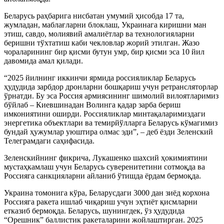
Беларусь раҳбарига нисбатан умумий ҳисобда 17 та,
жумладан, маблағларни блоклаш, Украинага киришни ман
этиш, савдо, молиявий амалиётлар ва технологияларни
беришни тўхтатиш каби чекловлар жорий этилган. Жазо
чораларининг бир қисми бутун умр, бир қисми эса 10 йил
давомида амал қилади.
“2025 йилнинг иккинчи ярмида россияликлар Беларусь
ҳудудида зарбдор дронларни бошқариш учун ретрансляторлар
ўрнатди. Бу эса Россия армиясининг шимолий вилоятларимиз
бўйлаб – Киевшинадан Волинга қадар зарба бериш
имкониятини оширди. Россияликлар минтақаларимиздаги
энергетика объектлари ва темирйўлларга Беларусь кўмагимиз
бундай ҳужумлар уюштира олмас эди”, – деб ёзди Зеленский
Телеграмдаги саҳифасида.
Зеленскийнинг фикрича, Лукашенко шахсий ҳокимиятини
мустаҳкамлаш учун Беларусь суверенитетини сотмоқда ва
Россияга санкцияларни айланиб ўтишда ёрдам бермоқда.
Украина томонига кўра, Беларусдаги 3000 дан зиёд корхона
Россияга ракета ишлаб чиқариш учун эҳтиёт қисмларни
етказиб бермоқда. Беларусь, шунингдек, ўз ҳудудида
“Орешник” баллистик ракеталарини жойлаштирган. 2025