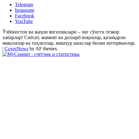
Telegram
Instagram
Facebook
YouTube
Ўзбекистон ва жаҳон янгиликлари – энг сўнгги тезкор
хабарлар! Сиёсат, жамият ва долзарб воқеалар, қизиқарли
мақолалар ва таҳлиллар, машҳур шахслар билан интервьюлар.
|
CoverNews
by AF themes.