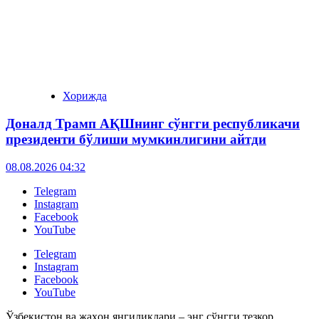
Хорижда
Доналд Трамп АҚШнинг сўнгги республикачи
президенти бўлиши мумкинлигини айтди
08.08.2026 04:32
Telegram
Instagram
Facebook
YouTube
Telegram
Instagram
Facebook
YouTube
Ўзбекистон ва жаҳон янгиликлари – энг сўнгги тезкор