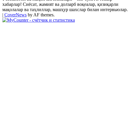
хабарлар! Сиёсат, жамият ва долзарб воқеалар, қизиқарли
мақолалар ва таҳлиллар, машҳур шахслар билан интервьюлар.
|
CoverNews
by AF themes.