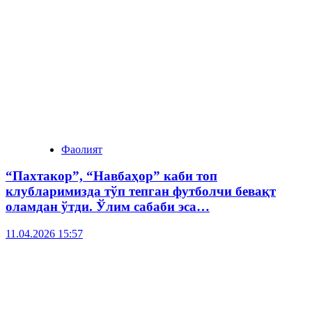
Фаолият
“Пахтакор”, “Навбаҳор” каби топ
клубларимизда тўп тепган футболчи бевақт
оламдан ўтди. Ўлим сабаби эса…
11.04.2026 15:57