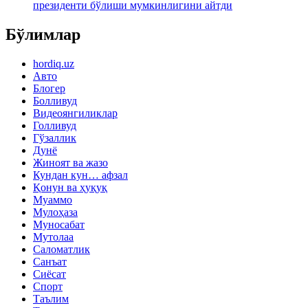
президенти бўлиши мумкинлигини айтди
Бўлимлар
hordiq.uz
Авто
Блогер
Болливуд
Видеоянгиликлар
Голливуд
Гўзаллик
Дунё
Жиноят ва жазо
Кундан кун… афзал
Қонун ва ҳуқуқ
Муаммо
Мулоҳаза
Муносабат
Мутолаа
Саломатлик
Санъат
Сиёсат
Спорт
Таълим