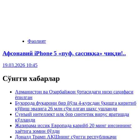
Фаолият
Афсонавий iPhone 5 «пуф, сассиққа» чиқди!..
19.03.2026 10:45
Сўнгги хабарлар
Арманистон ва Озарбайжон ўртасидаги низо саҳифаси
ёпилган
Бухорода фуқарони бир йўла 4-курсдан ўқишга киритиб
қўйиш эвазига 26 млн сўм олган шахс ушланди
Сунъий интеллект илк бор синтетик вирус яратишда
қўлланди
Жазирама иссиқ Европада қарийб 20 минг инсоннинг
ҳаётига зомин бўлди
Доналд Трамп АҚШнинг сўнгги республикачи