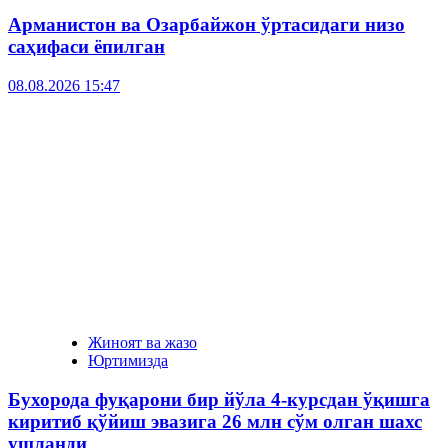
Арманистон ва Озарбайжон ўртасидаги низо
саҳифаси ёпилган
08.08.2026 15:47
Жиноят ва жазо
Юртимизда
Бухорода фуқарони бир йўла 4-курсдан ўқишга
киритиб қўйиш эвазига 26 млн сўм олган шахс
ушланди