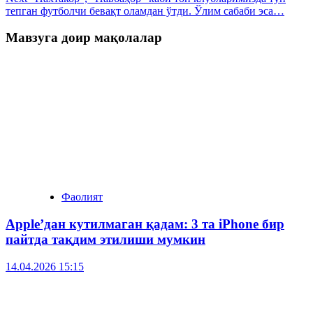
тепган футболчи бевақт оламдан ўтди. Ўлим сабаби эса…
Мавзуга доир мақолалар
Фаолият
Apple’дан кутилмаган қадам: 3 та iPhone бир
пайтда тақдим этилиши мумкин
14.04.2026 15:15