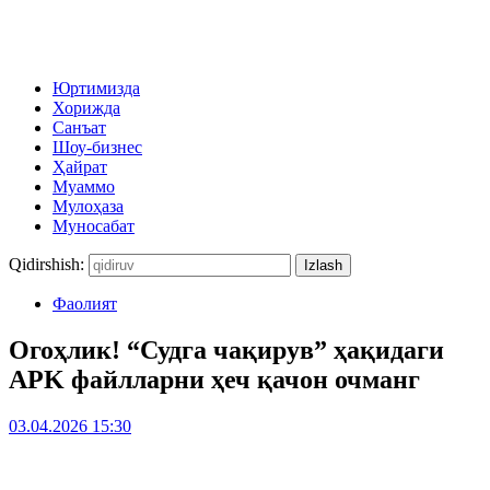
Юртимизда
Хорижда
Санъат
Шоу-бизнес
Ҳайрат
Муаммо
Мулоҳаза
Муносабат
Qidirshish:
Фаолият
Огоҳлик! “Судга чақирув” ҳақидаги
APK файлларни ҳеч қачон очманг
03.04.2026 15:30