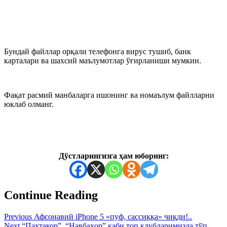
Бундай файллар орқали телефонга вирус тушиб, банк
карталари ва шахсий маълумотлар ўғирланиши мумкин.
Фақат расмий манбаларга ишонинг ва номаълум файлларни
юклаб олманг.
Дўстларингизга ҳам юборинг:
Continue Reading
Previous
Афсонавий iPhone 5 «пуф, сассиққа» чиқди!..
Next
“Пахтакор”, “Навбаҳор” каби топ клубларимизда тўп