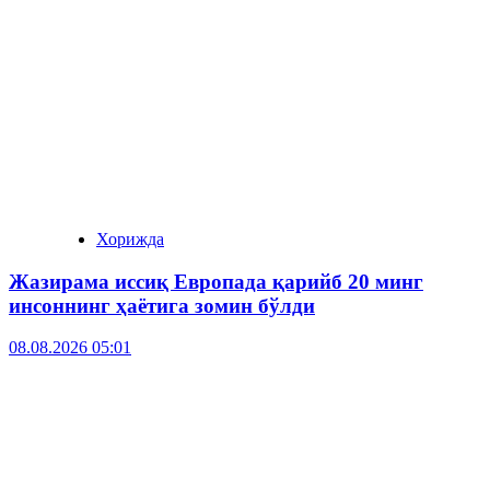
Хорижда
Жазирама иссиқ Европада қарийб 20 минг
инсоннинг ҳаётига зомин бўлди
08.08.2026 05:01