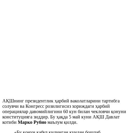
АҚШнинг президентлик ҳарбий ваколатларини тартибга
солувчи ва Конгресс розилигисиз хориждаги ҳарбий
операциялар давомийлигини 60 кун билан чекловчи қонуни
конституцияга зиддир. Бу ҳақда 5 май куни АҚШ Давлат
котиби
Марко Рубио
маълум қилди.
«Бу қонун қабул қилинган кундан бошлаб,