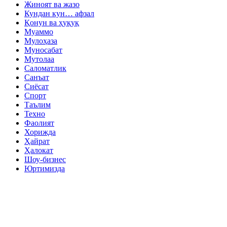
Жиноят ва жазо
Кундан кун… афзал
Қонун ва ҳуқуқ
Муаммо
Мулоҳаза
Муносабат
Мутолаа
Саломатлик
Санъат
Сиёсат
Спорт
Таълим
Техно
Фаолият
Хорижда
Ҳайрат
Ҳалокат
Шоу-бизнес
Юртимизда