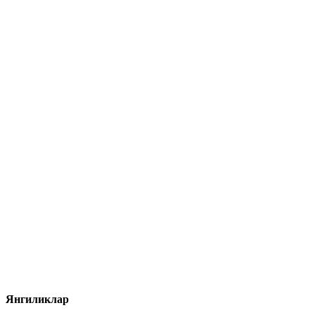
Янгиликлар