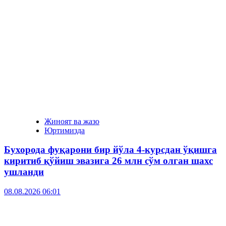
Жиноят ва жазо
Юртимизда
Бухорода фуқарони бир йўла 4-курсдан ўқишга
киритиб қўйиш эвазига 26 млн сўм олган шахс
ушланди
08.08.2026 06:01