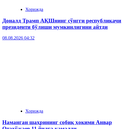
Хорижда
Доналд Трамп АҚШнинг сўнгги республикачи
президенти бўлиши мумкинлигини айтди
08.08.2026 04:32
Хорижда
Наманган шаҳрининг собиқ ҳокими Анвар
Отахўжаев 11 йилга қамалди