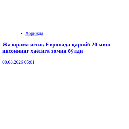
Хорижда
Жазирама иссиқ Европада қарийб 20 минг
инсоннинг ҳаётига зомин бўлди
08.08.2026 05:01