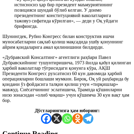
истисносиз ҳар бир президент маъмуриятининг
позицияси шундай бўлиб келган. У доимо
президентнинг конституциявий ваколатларига
тажовуз сифатида кўрилган», — деди у Оқ уйдаги
брифингда.
Шунингдек, Рубио Конгресс билан конструктив ишчи
муносабатларни сақлаб қолиш мақсадида ушбу қонуннинг
айрим қоидаларига амал қилинишини билдирди.
«Дубравский Консалтинг» агентлиги раҳбари Павел
Дубравскийнинг тушунтиришича, 1973 йилда қабул қилинган
ҳарбий ваколатлар тўғрисидаги қонунга кўра, АҚШ
Президенти Конгресс рухсатисиз 60 кун давомида ҳарбий
операцияларни бошлаши мумкин. Бироқ, Оқ уй раҳбарида бу
қоидани ўз фойдасига талқин қилиш учун «тирқишлар»
мавжуд. Сиёсатчининг эслатишича, Трампда қўшинларни
низо зонасидан «олиб чиқиш» учун қўшимча 30 кун вақт ҳам
бор.
Дўстларингизга ҳам юборинг:
Continue Reading