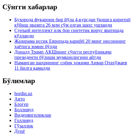
Сўнгги хабарлар
Бухорода фуқарони бир йўла 4-курсдан ўқишга киритиб
қўйиш эвазига 26 млн сўм олган шахс ушланди
Сунъий интеллект илк бор синтетик вирус яратишда
қўлланди
Жазирама иссиқ Европада қарийб 20 минг инсоннинг
ҳаётига зомин бўлди
Доналд Трамп АҚШнинг сўнгги республикачи
президенти бўлиши мумкинлигини айтди
Наманган шаҳрининг собиқ ҳокими Анвар Отахўжаев
11 йилга қамалди
Бўлимлар
hordiq.uz
Авто
Блогер
Болливуд
Видеоянгиликлар
Голливуд
Гўзаллик
Дунё