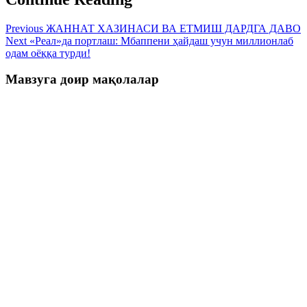
Previous
ЖАННАТ ХАЗИНАСИ ВА ЕТМИШ ДАРДГА ДАВО
Next
«Реал»да портлаш: Мбаппени ҳайдаш учун миллионлаб
одам оёққа турди!
Мавзуга доир мақолалар