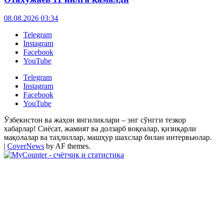
08.08.2026 03:34
Telegram
Instagram
Facebook
YouTube
Telegram
Instagram
Facebook
YouTube
Ўзбекистон ва жаҳон янгиликлари – энг сўнгги тезкор
хабарлар! Сиёсат, жамият ва долзарб воқеалар, қизиқарли
мақолалар ва таҳлиллар, машҳур шахслар билан интервьюлар.
|
CoverNews
by AF themes.