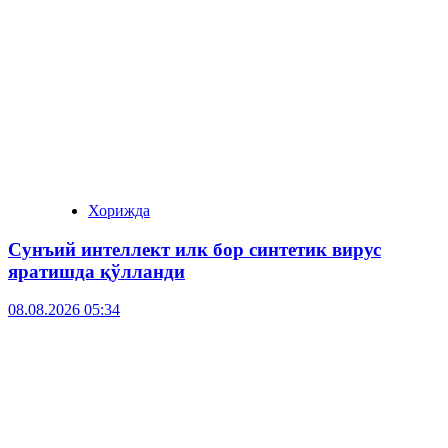
Хорижда
Сунъий интеллект илк бор синтетик вирус
яратишда қўлланди
08.08.2026 05:34