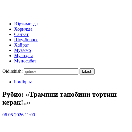
Юртимизда
Хорижда
Санъат
Шоу-бизнес
Ҳайрат
Муаммо
Мулоҳаза
Муносабат
Qidirshish:
hordiq.uz
Рубио: «Трампни танобини тортиш
керак!..»
06.05.2026 11:00