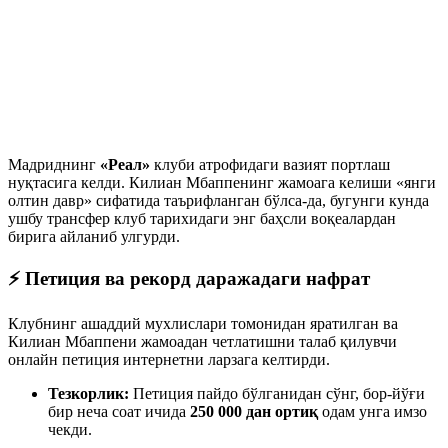
Мадриднинг
«Реал»
клуби атрофидаги вазият портлаш
нуқтасига келди. Килиан Мбаппенинг жамоага келиши «янги
олтин давр» сифатида таърифланган бўлса-да, бугунги кунда
ушбу трансфер клуб тарихидаги энг баҳсли воқеалардан
бирига айланиб улгурди.
⚡️ Петиция ва рекорд даражадаги нафрат
Клубнинг ашаддий мухлислари томонидан яратилган ва
Килиан Мбаппени жамоадан четлатишни талаб қилувчи
онлайн петиция интернетни ларзага келтирди.
Тезкорлик:
Петиция пайдо бўлганидан сўнг, бор-йўғи
бир неча соат ичида
250 000 дан ортиқ
одам унга имзо
чекди.