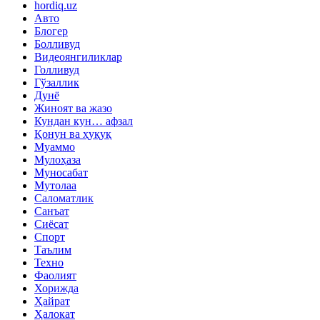
hordiq.uz
Авто
Блогер
Болливуд
Видеоянгиликлар
Голливуд
Гўзаллик
Дунё
Жиноят ва жазо
Кундан кун… афзал
Қонун ва ҳуқуқ
Муаммо
Мулоҳаза
Муносабат
Мутолаа
Саломатлик
Санъат
Сиёсат
Спорт
Таълим
Техно
Фаолият
Хорижда
Ҳайрат
Ҳалокат