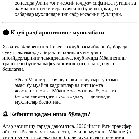
хонасида ўзини «энг асосий юлдуз» сифатида тутиши ва
жамоанинг ички иерархиясини бузиши ҳақидаги
хабарлар мухлисларнинг сабр косасини тўлдирди.
🏟 Клуб раҳбариятининг муносабати
Ҳозирча Флорентино Перес ва клуб расмийлари бу борада
сукут сақламоқда. Бироқ испаниялик нуфузли
инсайдерларнинг таъкидлашича, клуб ичида Мбаппенинг
трансфери бўйича
«афсусланиш»
ҳисси пайдо бўла
бошлаган.
«Реал Мадрид — бу шунчаки юлдузлар тўплами
эмас, бу муайян қадриятлар ва интизомга
асосланган оила. Мбаппе эса ҳозирча бу оилага
бегона элементдек туюлмоқда», — дейилади
мухлислар баёнотида.
🔮 Кейинги қадам нима бўлади?
Агар вазият шу тарзда давом этса, 2026 йилги ёзги трансфер
ойнаси «Реал» учун жуда иссиқ келиши мумкин. Мбаппе ўз
ўйини ва хатти-ҳаракатлари билан мухлислар ишончини