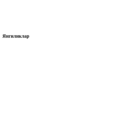
Янгиликлар