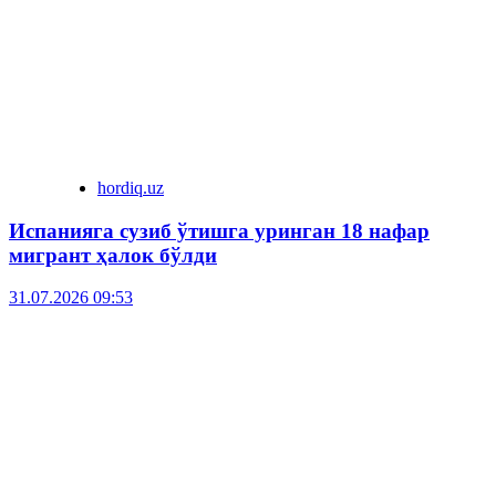
hordiq.uz
Испанияга сузиб ўтишга уринган 18 нафар
мигрант ҳалок бўлди
31.07.2026 09:53