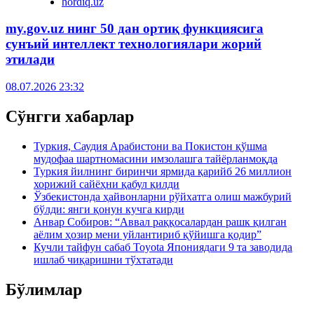
hordiq.uz
my.gov.uz нинг 50 дан ортиқ функциясига
сунъий интеллект технологиялари жорий
этилади
08.07.2026 23:32
Сўнгги хабарлар
Туркия, Саудия Арабистони ва Покистон қўшма
мудофаа шартномасини имзолашга тайёрланмоқда
Туркия йилнинг биринчи ярмида қарийб 26 миллион
хорижий сайёҳни қабул қилди
Ўзбекистонда ҳайвонларни рўйхатга олиш мажбурий
бўлди: янги қонун кучга кирди
Анвар Собиров: “Аввал раққосалардан рашк қилган
аёлим ҳозир мени уйлантириб қўйишга қодир”
Кучли тайфун сабаб Toyota Япониядаги 9 та заводида
ишлаб чиқаришни тўхтатади
Бўлимлар