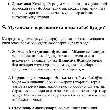
Динамика:
Ҳозирда бу рақам миллионларга яқинлашиб
бормоқда ва бу футбол тарихида алоҳида бир ўйинчига
қарши кўтарилган энг катта «мухлислар исёни»
сифатида қайд этилди.
🔍 Мухлислар норозилигига нима сабаб бўлди?
Мадрид «мадраси» (мухлислари) шунчаки натижа ёмонлиги
учун эмас, балки қуйидаги сабабларга кўра ғазабда:
Жамоавий муҳитнинг бузилиши:
Мбаппе келганидан
сўнг «Реал»нинг майдондаги тактик мувозанати
йўқолгани, айниқса, унинг
Винисиус Жуниор
билан
бир позиция учун кураши ва майдонда бир-бирини
тушунмаслиги жамоага зарар келтирмоқда.
Сардиниядаги можаро:
Энг катта ғазабга сабаб бўлган
воқеа — Килианнинг кичик жароҳат туфайли терма
жамоа ва клуб ўйинларини ўтказиб юбориб, шу вақтда
Сардиния оролларида дам олаётгани акс этган суратлар
бўлди. Мухлислар буни клубга нисбатан ҳурматсизлик
деб баҳолашмоқда.
Етакчилик амбициялари:
Килианнинг кийиниш