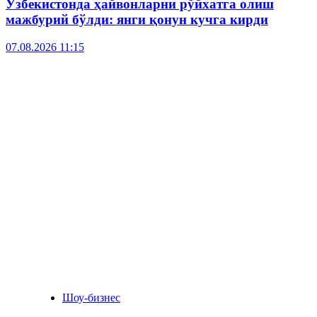
Ўзбекистонда ҳайвонларни рўйхатга олиш
мажбурий бўлди: янги қонун кучга кирди
07.08.2026 11:15
Шоу-бизнес