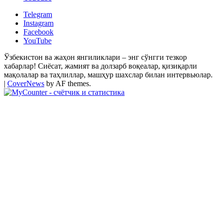
Telegram
Instagram
Facebook
YouTube
Ўзбекистон ва жаҳон янгиликлари – энг сўнгги тезкор
хабарлар! Сиёсат, жамият ва долзарб воқеалар, қизиқарли
мақолалар ва таҳлиллар, машҳур шахслар билан интервьюлар.
|
CoverNews
by AF themes.