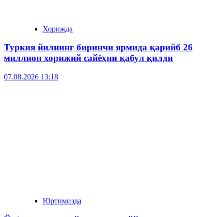
Хорижда
Туркия йилнинг биринчи ярмида қарийб 26
миллион хорижий сайёҳни қабул қилди
07.08.2026 13:18
Юртимизда