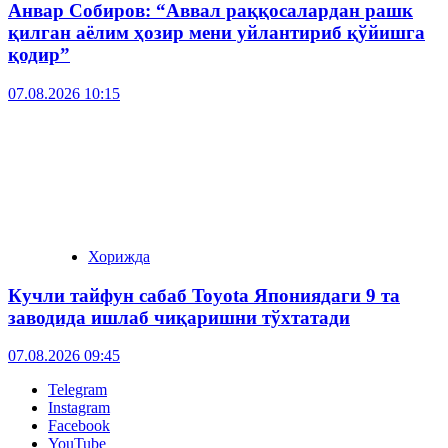
Анвар Собиров: “Аввал раққосалардан рашк
қилган аёлим ҳозир мени уйлантириб қўйишга
қодир”
07.08.2026 10:15
Хорижда
Кучли тайфун сабаб Toyota Япониядаги 9 та
заводида ишлаб чиқаришни тўхтатади
07.08.2026 09:45
Telegram
Instagram
Facebook
YouTube