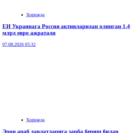
Хорижда
ЕИ Украинага Россия активларидан олинган 1,4
млрд евро ажратади
07.08.2026 05:32
Хорижда
Эрон араб давлатларига зарба бериш билан