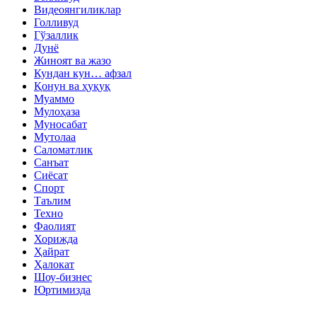
Видеоянгиликлар
Голливуд
Гўзаллик
Дунё
Жиноят ва жазо
Кундан кун… афзал
Қонун ва ҳуқуқ
Муаммо
Мулоҳаза
Муносабат
Мутолаа
Саломатлик
Санъат
Сиёсат
Спорт
Таълим
Техно
Фаолият
Хорижда
Ҳайрат
Ҳалокат
Шоу-бизнес
Юртимизда