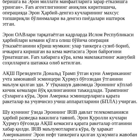
беришга ва Эрон миллати манфаатларига зарар етказишга
уринган». Fars агентлигининг аниқлик киритишича,
операцияда Эрон Ҳарбий-денгиз кучларининг махсус
топшириқли бўлинмалари ва денгиз пиёдалари иштирок
этган.
Эрон ОАВлари тарқатаётган кадрларда Ислом Республикаси
ҳарбийлари кемани қўлга олиш бўйича операция
ўтказаётганини кўриш мумкин: улар танкерга сузиб бориб,
ичкарига киришган ва кема мачтасига Эрон байроғини
ўрнатишган. Fars хабарига кўра, кема мамлакатнинг жанубий
соҳилларига шатакка олиб кетилган.
АҚШ Президенти Дональд Трамп ўтган куни Американинг
учта замонавий эсминцери Ҳурмуз бўғозидан ўтганини
маълум қилган эди. У тўқнашув давомида Эроннинг кўплаб
кичик кемалари йўқ қилинганини таъкидлади. Трампнинг
сўзларига кўра, Эрон Америка эсминцерларига қарата
ракеталар ва учувчисиз учиш аппаратларини (БПЛА) учирган.
Шу куннинг ўзида Эроннинг IRIB давлат телекомпанияси
ҳарбий разведка вакилига таяниб, Эрон Қуролли кучлари
Ҳурмуз бўғозида АҚШ кемасига қарата ракеталар отганини
хабар қилди. IRIB маълумотларига кўра, бу ҳаракат
Американинг Эрон нефт танкерига қилган ҳужумига жавобан