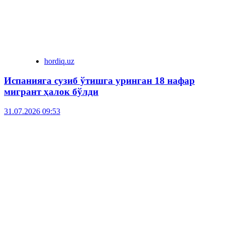
hordiq.uz
Испанияга сузиб ўтишга уринган 18 нафар
мигрант ҳалок бўлди
31.07.2026 09:53