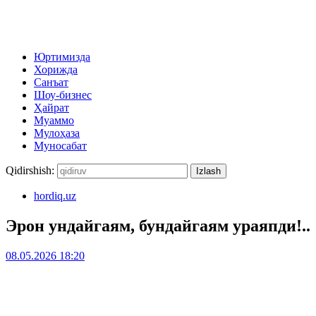
Юртимизда
Хорижда
Санъат
Шоу-бизнес
Ҳайрат
Муаммо
Мулоҳаза
Муносабат
Qidirshish:
hordiq.uz
Эрон ундайгаям, бундайгаям ураяпди!..
08.05.2026 18:20