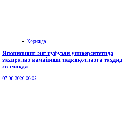
Хорижда
Япониянинг энг нуфузли университетида
захиралар камайиши тадқиқотларга таҳдид
солмоқда
07.08.2026 06:02