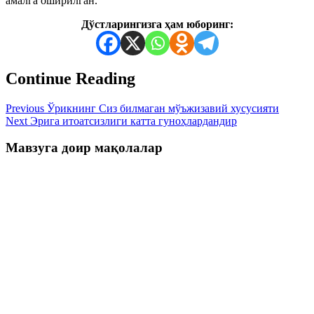
амалга оширилган.
Дўстларингизга ҳам юборинг:
Continue Reading
Previous
Ўрикнинг Сиз билмаган мўъжизавий хусусияти
Next
Эрига итоатсизлиги катта гуноҳлардандир
Мавзуга доир мақолалар