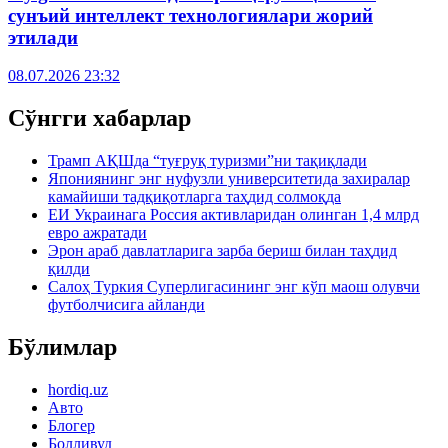
сунъий интеллект технологиялари жорий
этилади
08.07.2026 23:32
Сўнгги хабарлар
Трамп АҚШда “туғруқ туризми”ни тақиқлади
Япониянинг энг нуфузли университетида захиралар
камайиши тадқиқотларга таҳдид солмоқда
ЕИ Украинага Россия активларидан олинган 1,4 млрд
евро ажратади
Эрон араб давлатларига зарба бериш билан таҳдид
қилди
Салоҳ Туркия Суперлигасининг энг кўп маош олувчи
футболчисига айланди
Бўлимлар
hordiq.uz
Авто
Блогер
Болливуд