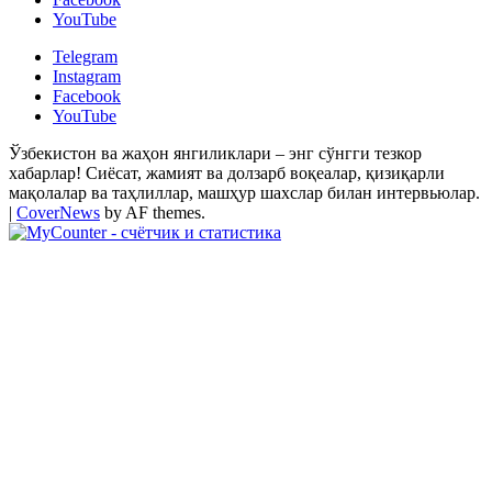
YouTube
Telegram
Instagram
Facebook
YouTube
Ўзбекистон ва жаҳон янгиликлари – энг сўнгги тезкор
хабарлар! Сиёсат, жамият ва долзарб воқеалар, қизиқарли
мақолалар ва таҳлиллар, машҳур шахслар билан интервьюлар.
|
CoverNews
by AF themes.