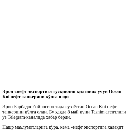
Эрон «нефт экспортига тўсқинлик қилгани» учун Ocean
Koi нефт танкерини қўлга олди
Эрон Барбадос байроғи остида сузаётган Ocean Koi нефт
танкерини қўлга олди. Бу ҳақда 8 май куни Tasnim агентлиги
ўз Telegram-каналида хабар берди.
Нашр маълумотларига кўра, кема «нефт экспортига халақит