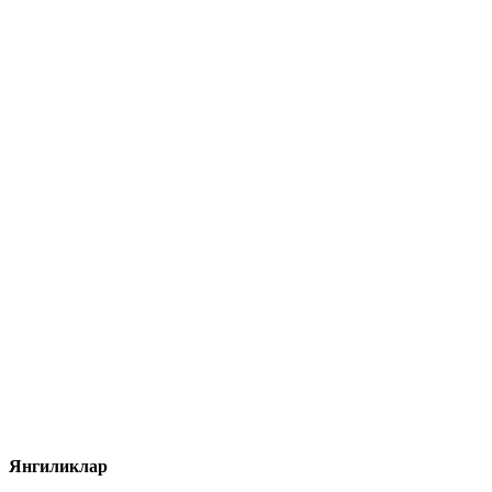
Янгиликлар