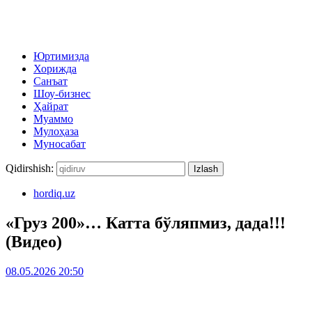
Юртимизда
Хорижда
Санъат
Шоу-бизнес
Ҳайрат
Муаммо
Мулоҳаза
Муносабат
Qidirshish:
hordiq.uz
«Груз 200»… Катта бўляпмиз, дада!!!
(Видео)
08.05.2026 20:50