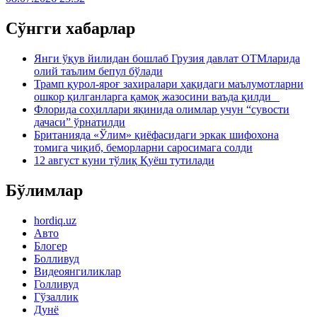
Сўнгги хабарлар
Янги ўқув йилидан бошлаб Грузия давлат ОТМларида
олий таълим бепул бўлади
Трамп қурол-яроғ захиралари ҳақидаги маълумотларни
ошкор қилганларга қамоқ жазосини ваъда қилди
Флорида соҳиллари яқинида олимлар учун “сувости
дачаси” ўрнатилди
Британияда «Ўлим» қиёфасидаги эркак шифохона
томига чиқиб, беморларни саросимага солди
12 август куни тўлиқ Қуёш тутилади
Бўлимлар
hordiq.uz
Авто
Блогер
Болливуд
Видеоянгиликлар
Голливуд
Гўзаллик
Дунё