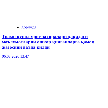
Хорижда
Трамп қурол-яроғ захиралари ҳақидаги
маълумотларни ошкор қилганларга қамоқ
жазосини ваъда қилди
06.08.2026 13:47