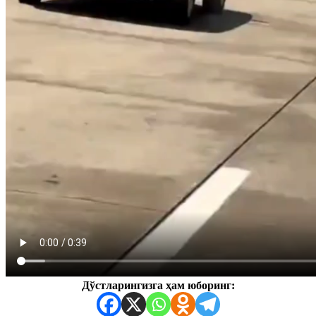
Дўстларингизга ҳам юборинг: