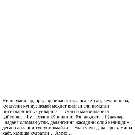
Не-не умидлар, орзулар билан узоқларга кетган, кечани кеча,
кундузни кундуз демай меҳнат қилган алп қоматли
йигитларнинг ўз уйларига — сўнгги манзилларига
қайтиши… Бу лаҳзани кўришнинг ўзи даҳшат… Гўдаклар
«даданг оламдан ўтди, дадангнинг жасадини олиб келишди»
деган гапларни тушунишмайди… Улар учун дадалари ҳамиша
ҳаёт, ҳамиша қудратли… Аммо…