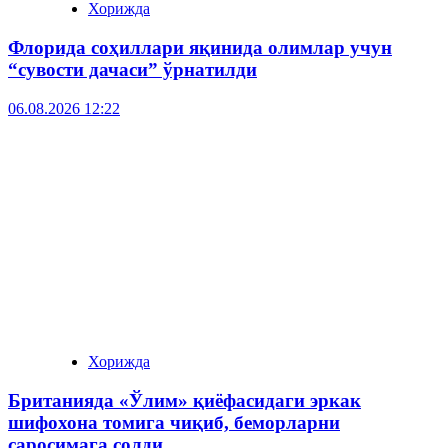
Хорижда
Флорида соҳиллари яқинида олимлар учун
“сувости дачаси” ўрнатилди
06.08.2026 12:22
Хорижда
Британияда «Ўлим» қиёфасидаги эркак
шифохона томига чиқиб, беморларни
саросимага солди