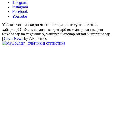
Telegram
Instagram
Facebook
YouTube
Ўзбекистон ва жаҳон янгиликлари – энг сўнгги тезкор
хабарлар! Сиёсат, жамият ва долзарб воқеалар, қизиқарли
мақолалар ва таҳлиллар, машҳур шахслар билан интервьюлар.
|
CoverNews
by AF themes.