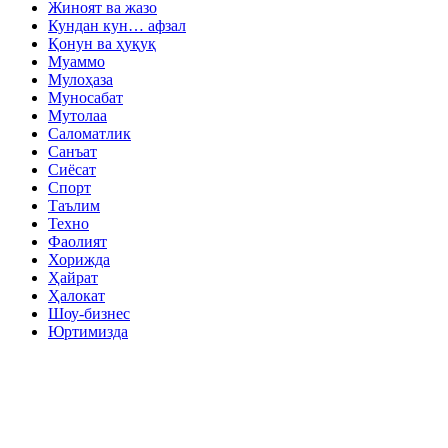
Жиноят ва жазо
Кундан кун… афзал
Қонун ва ҳуқуқ
Муаммо
Мулоҳаза
Муносабат
Мутолаа
Саломатлик
Санъат
Сиёсат
Спорт
Таълим
Техно
Фаолият
Хорижда
Ҳайрат
Ҳалокат
Шоу-бизнес
Юртимизда