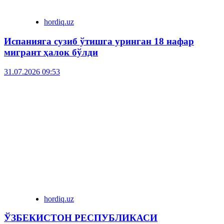
hordiq.uz
Испанияга сузиб ўтишга уринган 18 нафар
мигрант ҳалок бўлди
31.07.2026 09:53
hordiq.uz
ЎЗБЕКИСТОН РЕСПУБЛИКАСИ