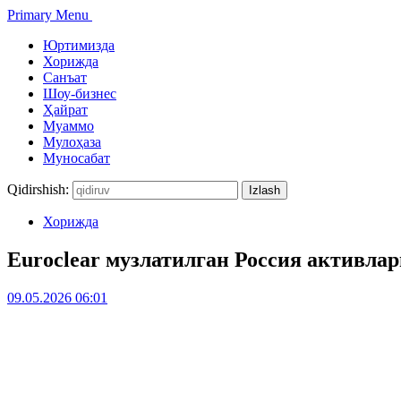
Primary Menu
Юртимизда
Хорижда
Санъат
Шоу-бизнес
Ҳайрат
Муаммо
Мулоҳаза
Муносабат
Qidirshish:
Хорижда
Euroclear музлатилган Россия активлар
09.05.2026 06:01