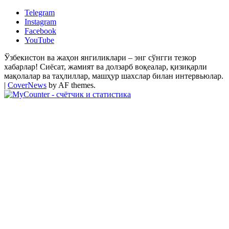
Telegram
Instagram
Facebook
YouTube
Ўзбекистон ва жаҳон янгиликлари – энг сўнгги тезкор
хабарлар! Сиёсат, жамият ва долзарб воқеалар, қизиқарли
мақолалар ва таҳлиллар, машҳур шахслар билан интервьюлар.
|
CoverNews
by AF themes.