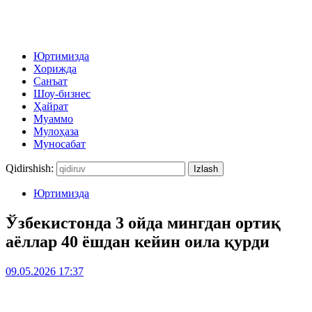
Юртимизда
Хорижда
Санъат
Шоу-бизнес
Ҳайрат
Муаммо
Мулоҳаза
Муносабат
Qidirshish:
Юртимизда
Ўзбекистонда 3 ойда мингдан ортиқ
аёллар 40 ёшдан кейин оила қурди
09.05.2026 17:37