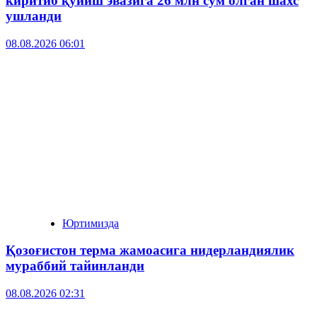
киритиб қўйиш эвазига 26 млн сўм олган шахс
ушланди
08.08.2026 06:01
Юртимизда
Қозоғистон терма жамоасига нидерландиялик
мураббий тайинланди
08.08.2026 02:31