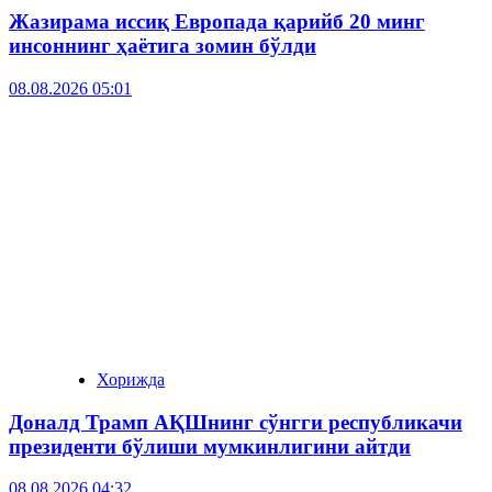
Жазирама иссиқ Европада қарийб 20 минг
инсоннинг ҳаётига зомин бўлди
08.08.2026 05:01
Хорижда
Доналд Трамп АҚШнинг сўнгги республикачи
президенти бўлиши мумкинлигини айтди
08.08.2026 04:32