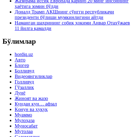
Жазирама иссиқ Европада қарийб 20 минг инсоннинг
ҳаётига зомин бўлди
Доналд Трамп АҚШнинг сўнгги республикачи
президенти бўлиши мумкинлигини айтди
Наманган шаҳрининг собиқ ҳокими Анвар Отахўжаев
11 йилга қамалди
Бўлимлар
hordiq.uz
Авто
Блогер
Болливуд
Видеоянгиликлар
Голливуд
Гўзаллик
Дунё
Жиноят ва жазо
Кундан кун… афзал
Қонун ва ҳуқуқ
Муаммо
Мулоҳаза
Муносабат
Мутолаа
Саломатлик