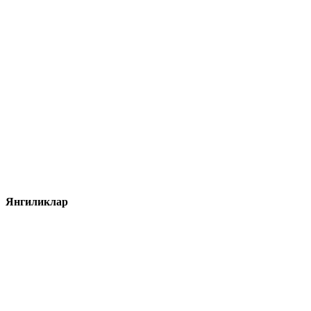
Янгиликлар