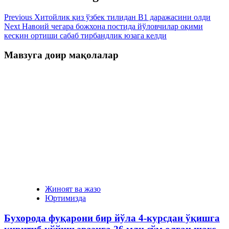
Previous
Хитойлик қиз ўзбек тилидан B1 даражасини олди
Next
Навоий чегара божхона постида йўловчилар оқими
кескин ортиши сабаб тирбандлик юзага келди
Мавзуга доир мақолалар
Жиноят ва жазо
Юртимизда
Бухорода фуқарони бир йўла 4-курсдан ўқишга