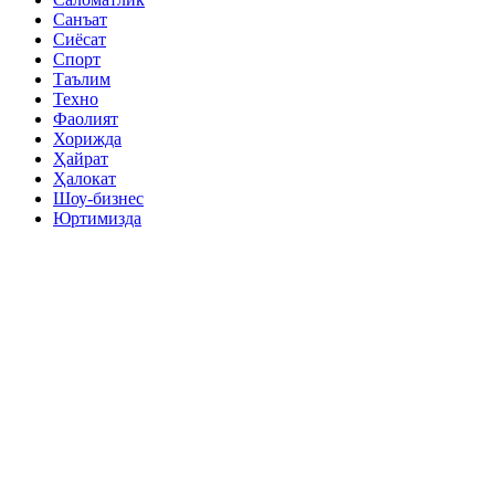
Санъат
Сиёсат
Спорт
Таълим
Техно
Фаолият
Хорижда
Ҳайрат
Ҳалокат
Шоу-бизнес
Юртимизда