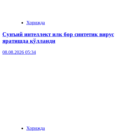
Хорижда
Сунъий интеллект илк бор синтетик вирус
яратишда қўлланди
08.08.2026 05:34
Хорижда