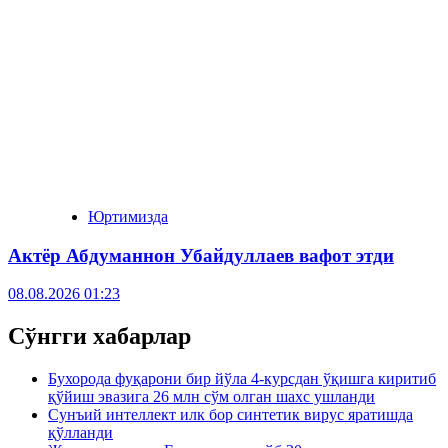
Юртимизда
Актёр Абду­маннон Убайдуллаев вафот этди
08.08.2026 01:23
Сўнгги хабарлар
Бухорода фуқарони бир йўла 4-курсдан ўқишга киритиб
қўйиш эвазига 26 млн сўм олган шахс ушланди
Сунъий интеллект илк бор синтетик вирус яратишда
қўлланди