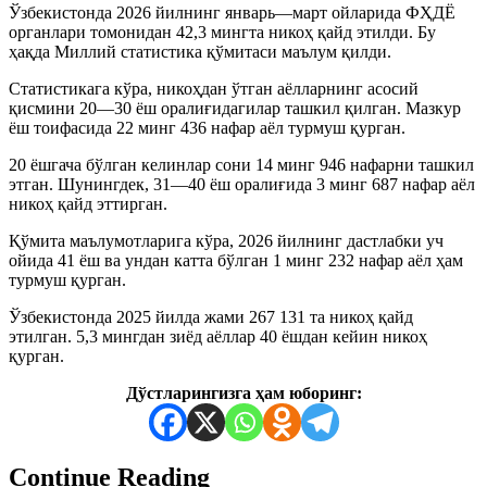
Ўзбекистонда 2026 йилнинг январь—март ойларида ФҲДЁ
органлари томонидан 42,3 мингта никоҳ қайд этилди. Бу
ҳақда Миллий статистика қўмитаси маълум қилди.
Статистикага кўра, никоҳдан ўтган аёлларнинг асосий
қисмини 20—30 ёш оралиғидагилар ташкил қилган. Мазкур
ёш тоифасида 22 минг 436 нафар аёл турмуш қурган.
20 ёшгача бўлган келинлар сони 14 минг 946 нафарни ташкил
этган. Шунингдек, 31—40 ёш оралиғида 3 минг 687 нафар аёл
никоҳ қайд эттирган.
Қўмита маълумотларига кўра, 2026 йилнинг дастлабки уч
ойида 41 ёш ва ундан катта бўлган 1 минг 232 нафар аёл ҳам
турмуш қурган.
Ўзбекистонда 2025 йилда жами 267 131 та никоҳ қайд
этилган. 5,3 мингдан зиёд аёллар 40 ёшдан кейин никоҳ
қурган.
Дўстларингизга ҳам юборинг:
Continue Reading