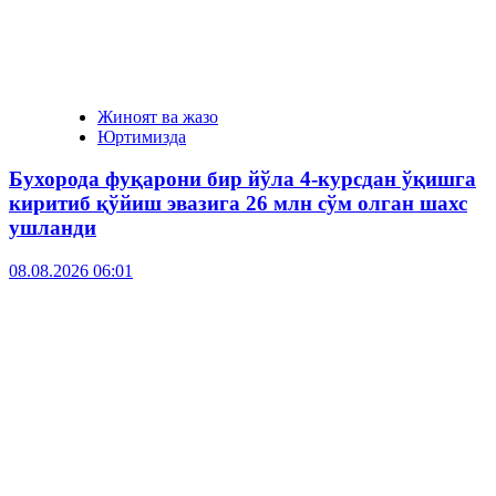
Жиноят ва жазо
Юртимизда
Бухорода фуқарони бир йўла 4-курсдан ўқишга
киритиб қўйиш эвазига 26 млн сўм олган шахс
ушланди
08.08.2026 06:01