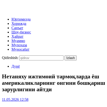
Юртимизда
Хорижда
Санъат
Шоу-бизнес
Ҳайрат
Муаммо
Мулоҳаза
Муносабат
Qidirshish:
Дунё
Нетаняху ижтимоий тармоқларда ёш
америкаликларнинг онгини бошқариш
зарурлигини айтди
11.05.2026 12:58