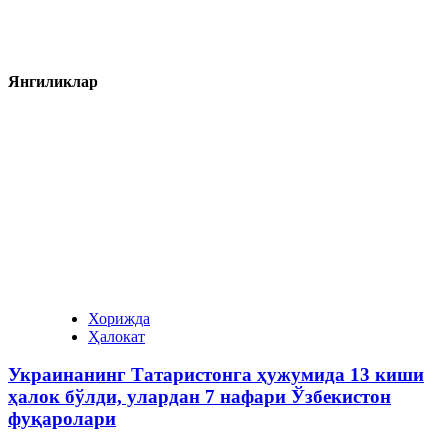
Янгиликлар
Хорижда
Ҳалокат
Украинанинг Татаристонга ҳужумида 13 киши
ҳалок бўлди, улардан 7 нафари Ўзбекистон
фуқаролари