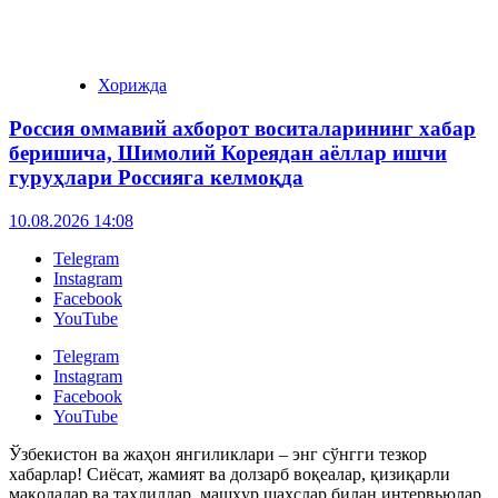
Хорижда
Россия оммавий ахборот воситаларининг хабар
беришича, Шимолий Кореядан аёллар ишчи
гуруҳлари Россияга келмоқда
10.08.2026 14:08
Telegram
Instagram
Facebook
YouTube
Telegram
Instagram
Facebook
YouTube
Ўзбекистон ва жаҳон янгиликлари – энг сўнгги тезкор
хабарлар! Сиёсат, жамият ва долзарб воқеалар, қизиқарли
мақолалар ва таҳлиллар, машҳур шахслар билан интервьюлар.