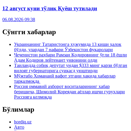
12 август куни тўлиқ Қуёш тутилади
06.08.2026 09:38
Сўнгги хабарлар
Украинанинг Татаристонга ҳужумида 13 киши ҳалок
бўлди, улардан 7 нафари Ўзбекистон фуқаролари
Чеченистон раҳбари Рамзан Қодировнинг ўғли 18 ёшли
Адам Қодиров лейтенант унвонини олди
Таиландда собиқ депутат ундан $333 минг қарзи бўлган
вилоят губернаторига суиқасд уюштирди
Мўжтабо Хоманаий вафот этгани ҳақида хабарлар
тарқалмоқда
Россия оммавий ахборот воситаларининг хабар
беришича, Шимолий Кореядан аёллар ишчи гуруҳлари
Россияга келмоқда
Бўлимлар
hordiq.uz
Авто