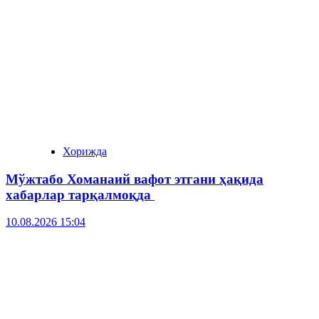
Хорижда
Мўжтабо Хоманаий вафот этгани ҳақида
хабарлар тарқалмоқда
10.08.2026 15:04