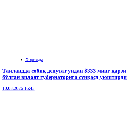
Хорижда
Таиландда собиқ депутат ундан $333 минг қарзи
бўлган вилоят губернаторига суиқасд уюштирди
10.08.2026 16:43