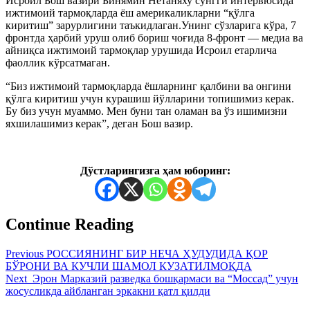
Исроил Бош вазири Бинямин Нетаняху сўнгги интервюсида
ижтимоий тармоқларда ёш америкаликларни “қўлга
киритиш” зарурлигини таъкидлаган.Унинг сўзларига кўра, 7
фронтда ҳарбий уруш олиб бориш чоғида 8-фронт — медиа ва
айниқса ижтимоий тармоқлар урушида Исроил етарлича
фаоллик кўрсатмаган.
“Биз ижтимоий тармоқларда ёшларнинг қалбини ва онгини
қўлга киритиш учун курашиш йўлларини топишимиз керак.
Бу биз учун муаммо. Мен буни тан оламан ва ўз ишимизни
яхшилашимиз керак”, деган Бош вазир.
Дўстларингизга ҳам юборинг:
Continue Reading
Previous
РОССИЯНИНГ БИР НЕЧА ҲУДУДИДА ҚОР
БЎРОНИ ВА КУЧЛИ ШАМОЛ КУЗАТИЛМОҚДА
Next
Эрон Марказий разведка бошқармаси ва “Моссад” учун
жосусликда айбланган эркакни қатл қилди