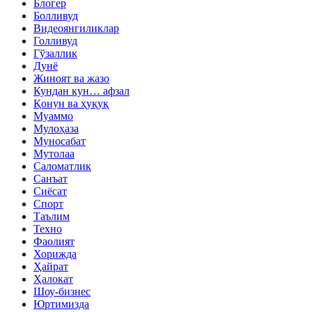
Блогер
Болливуд
Видеоянгиликлар
Голливуд
Гўзаллик
Дунё
Жиноят ва жазо
Кундан кун… афзал
Қонун ва ҳуқуқ
Муаммо
Мулоҳаза
Муносабат
Мутолаа
Саломатлик
Санъат
Сиёсат
Спорт
Таълим
Техно
Фаолият
Хорижда
Ҳайрат
Ҳалокат
Шоу-бизнес
Юртимизда