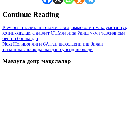
Continue Reading
Previous
йиллик иш стажига эга, аммо олий маълумоти йўқ
хотин-қизларга давлат ОТМларида ўқиш учун тавсиянома
бериш бошланди
Next
Ногиронлиги бўлган шахсларни иш билан
таъминлаганлар давлатдан субсидия олади
Мавзуга доир мақолалар