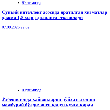
Юртимизда
Сунъий интеллект асосида яратилган хизматлар
ҳажми 1,5 млрд долларга етказилади
07.08.2026 22:02
Юртимизда
Ўзбекистонда ҳайвонларни рўйхатга олиш
мажбурий бўлди: янги қонун кучга кирди