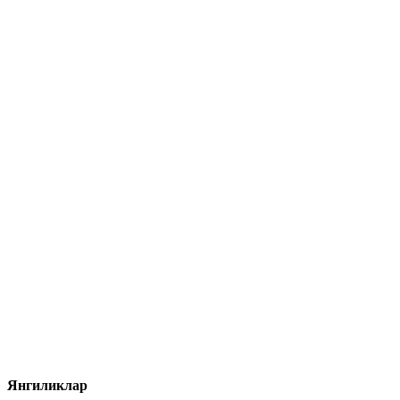
Янгиликлар