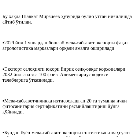
Бу ҳақда Шавкат Мирзиёев ҳузурида бўлиб ўтган йиғилишда
айтиб ўтилди.
▪️2029 йил 1 январдан бошлаб мева-сабзавот экспорти фақат
агрологистика марказлари орқали амалга оширилади.
▪️Экспорт салоҳияти юқори йирик озиқ-овқат корхоналари
2032 йилгача эса 100 фоиз Алиментариус кодекси
талабларига ўтказилади.
▪️Мева-сабзавотчиликка ихтисослашган 20 та туманда ички
фитосанитария сертификатини расмийлаштириш йўлга
қўйилади.
▪️Бундан буён мева-сабзавот экспорти статистикаси маҳсулот