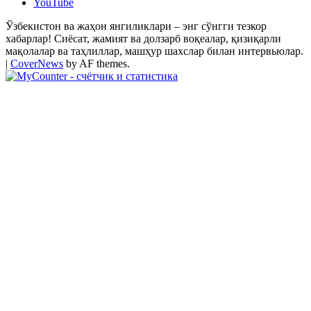
YouTube
Ўзбекистон ва жаҳон янгиликлари – энг сўнгги тезкор
хабарлар! Сиёсат, жамият ва долзарб воқеалар, қизиқарли
мақолалар ва таҳлиллар, машҳур шахслар билан интервьюлар.
|
CoverNews
by AF themes.