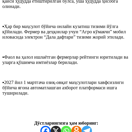
қайси ҳудудда етиштирилган бўлса, ўша ҳудудда ҳисобга
олинади.
▪️Ҳар бир маҳсулот бўйича онлайн кузатиш тизими йўлга
қўйилади. Фермер ва деҳқонлар учун “Агро кўмакчи” мобил
иловасида электрон “Дала дафтари” тизими жорий этилади.
▪️Фаол ва ҳалол ишлаётган фермерлар рейтинги юритилади ва
уларга қўшимча имтиёзлар берилади.
▪️2027 йил 1 мартгача озиқ-овқат маҳсулотлари хавфсизлиги
бўйича ягона автоматлашган ахборот платформаси ишга
туширилади.
Дўстларингизга ҳам юборинг: