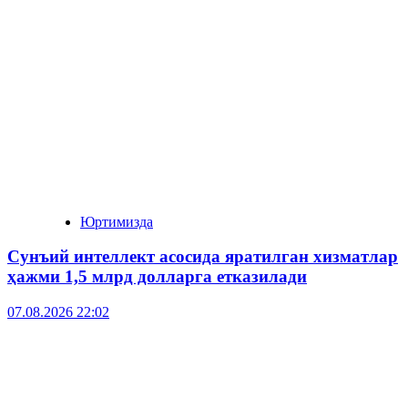
Юртимизда
Сунъий интеллект асосида яратилган хизматлар
ҳажми 1,5 млрд долларга етказилади
07.08.2026 22:02