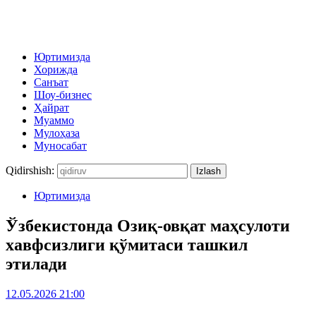
Юртимизда
Хорижда
Санъат
Шоу-бизнес
Ҳайрат
Муаммо
Мулоҳаза
Муносабат
Qidirshish:
Юртимизда
Ўзбекистонда Озиқ-овқат маҳсулоти
хавфсизлиги қўмитаси ташкил
этилади
12.05.2026 21:00