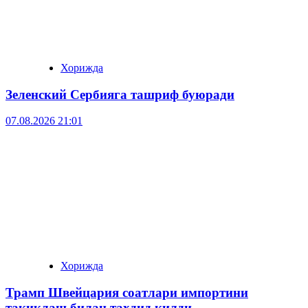
Хорижда
Зеленский Сербияга ташриф буюради
07.08.2026 21:01
Хорижда
Трамп Швейцария соатлари импортини
тақиқлаш билан таҳдид қилди