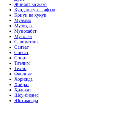
Жиноят ва жазо
Кундан кун… афзал
Қонун ва ҳуқуқ
Муаммо
Мулоҳаза
Муносабат
Мутолаа
Саломатлик
Санъат
Сиёсат
Спорт
Таълим
Техно
Фаолият
Хорижда
Ҳайрат
Ҳалокат
Шоу-бизнес
Юртимизда