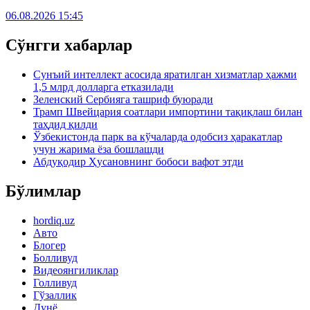
06.08.2026 15:45
Сўнгги хабарлар
Сунъий интеллект асосида яратилган хизматлар ҳажми
1,5 млрд долларга етказилади
Зеленский Сербияга ташриф буюради
Трамп Швейцария соатлари импортини тақиқлаш билан
таҳдид қилди
Ўзбекистонда парк ва кўчаларда одобсиз ҳаракатлар
учун жарима ёза бошлашди
Абдуқодир Ҳусановнинг бобоси вафот этди
Бўлимлар
hordiq.uz
Авто
Блогер
Болливуд
Видеоянгиликлар
Голливуд
Гўзаллик
Дунё