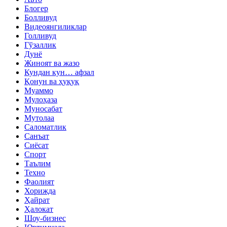
Блогер
Болливуд
Видеоянгиликлар
Голливуд
Гўзаллик
Дунё
Жиноят ва жазо
Кундан кун… афзал
Қонун ва ҳуқуқ
Муаммо
Мулоҳаза
Муносабат
Мутолаа
Саломатлик
Санъат
Сиёсат
Спорт
Таълим
Техно
Фаолият
Хорижда
Ҳайрат
Ҳалокат
Шоу-бизнес