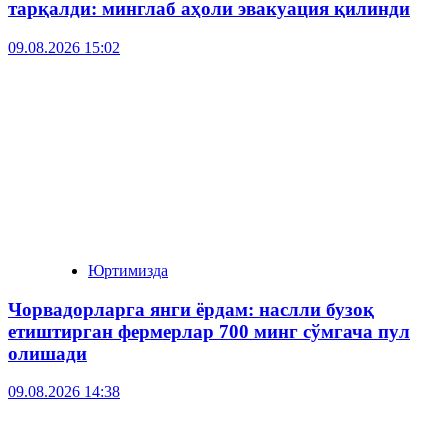
тарқалди: минглаб аҳоли эвакуация қилинди
09.08.2026 15:02
Юртимизда
Чорвадорларга янги ёрдам: наслли бузоқ
етиштирган фермерлар 700 минг сўмгача пул
олишади
09.08.2026 14:38