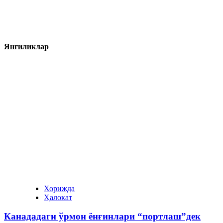
Янгиликлар
Хорижда
Ҳалокат
Канададаги ўрмон ёнғинлари “портлаш”дек