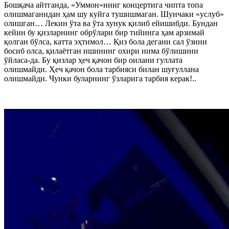
Бошқача айтганда, «Уммон»нинг концертига чипта топа
олишмаганидан ҳам шу куйга тушишмаган. Шунчаки «услуб»
олишган… Лекин ўта ва ўта хунук қилиб ейишибди. Бундан
кейин бу қизларнинг обрўлари бир тийинга ҳам арзимай
қолган бўлса, катта эҳтимол… Қиз бола дегани сал ўзини
босиб олса, қилаётган ишининг охири нима бўлишини
ўйласа-да. Бу қизлар ҳеч қачон бир оилани гуллата
олишмайди. Ҳеч қачон бола тарбияси билан шуғуллана
олишмайди. Чунки буларнинг ўзларига тарбия керак!..