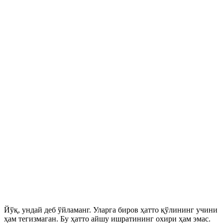
Йўқ, ундай деб ўйламанг. Уларга биров ҳатто қўлининг учини
ҳам тегизмаган. Бу ҳатто айшу ишратининг охири ҳам эмас.