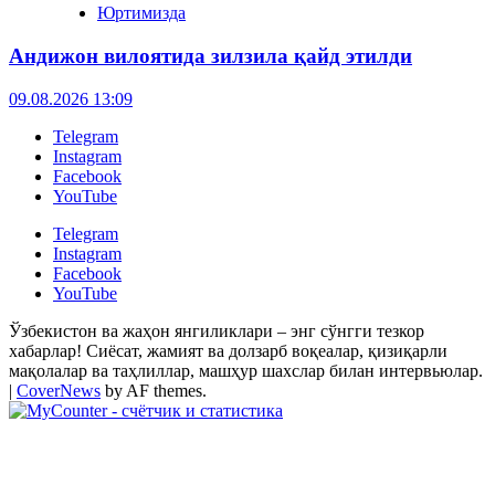
Юртимизда
Андижон вилоятида зилзила қайд этилди
09.08.2026 13:09
Telegram
Instagram
Facebook
YouTube
Telegram
Instagram
Facebook
YouTube
Ўзбекистон ва жаҳон янгиликлари – энг сўнгги тезкор
хабарлар! Сиёсат, жамият ва долзарб воқеалар, қизиқарли
мақолалар ва таҳлиллар, машҳур шахслар билан интервьюлар.
|
CoverNews
by AF themes.