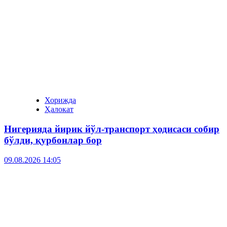
Хорижда
Ҳалокат
Нигерияда йирик йўл-транспорт ҳодисаси собир
бўлди, қурбонлар бор
09.08.2026 14:05