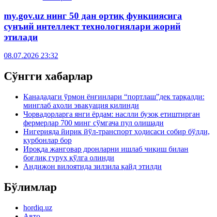
my.gov.uz нинг 50 дан ортиқ функциясига
сунъий интеллект технологиялари жорий
этилади
08.07.2026 23:32
Сўнгги хабарлар
Канададаги ўрмон ёнғинлари “портлаш”дек тарқалди:
минглаб аҳоли эвакуация қилинди
Чорвадорларга янги ёрдам: наслли бузоқ етиштирган
фермерлар 700 минг сўмгача пул олишади
Нигерияда йирик йўл-транспорт ҳодисаси собир бўлди,
қурбонлар бор
Ироқда жанговар дронларни ишлаб чиқиш билан
боғлиқ гуруҳ қўлга олинди
Андижон вилоятида зилзила қайд этилди
Бўлимлар
hordiq.uz
Авто