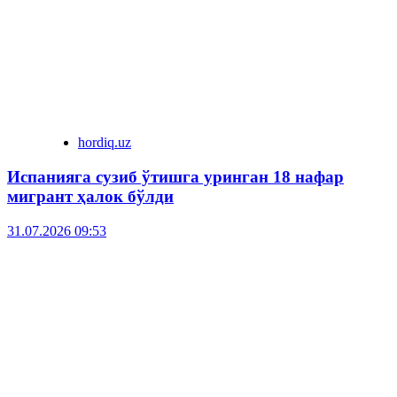
hordiq.uz
Испанияга сузиб ўтишга уринган 18 нафар
мигрант ҳалок бўлди
31.07.2026 09:53