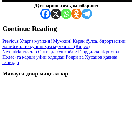
Дўстларингизга ҳам юборинг:
Continue Reading
Previous
Уларга мумкин! Мумкин! Керак бўлса, бирортасини
майиб қилиб қўйиш ҳам мумкин!.. (Видео)
Next
«Манчестер Сити»да хушхабар: Гвардиола «Кристал
Пэлас»га қарши ўйин олдидан Родри ва Ҳусанов ҳақида
гапирди
Мавзуга доир мақолалар