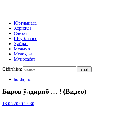
Юртимизда
Хорижда
Санъат
Шоу-бизнес
Ҳайрат
Муаммо
Мулоҳаза
Муносабат
Qidirshish:
hordiq.uz
Биров ўлдириб … ! (Видео)
13.05.2026 12:30