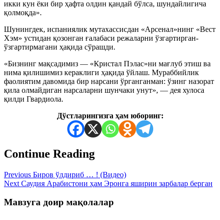
икки кун ёки бир ҳафта олдин қандай бўлса, шундайлигича
қолмоқда».
Шунингдек, испаниялик мутахассисдан «Арсенал»нинг «Вест
Хэм» устидан қозонган ғалабаси режаларни ўзгартирган-
ўзгартирмагани ҳақида сўрашди.
«Бизнинг мақсадимиз — «Кристал Пэлас»ни мағлуб этиш ва
нима қилишимиз кераклиги ҳақида ўйлаш. Мураббийлик
фаолиятим давомида бир нарсани ўрганганман: ўзинг назорат
қила олмайдиган нарсаларни шунчаки унут», — дея хулоса
қилди Гвардиола.
Дўстларингизга ҳам юборинг:
Continue Reading
Previous
Биров ўлдириб … ! (Видео)
Next
Саудия Арабистони ҳам Эронга яширин зарбалар берган
Мавзуга доир мақолалар