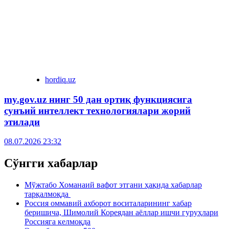
hordiq.uz
my.gov.uz нинг 50 дан ортиқ функциясига
сунъий интеллект технологиялари жорий
этилади
08.07.2026 23:32
Сўнгги хабарлар
Мўжтабо Хоманаий вафот этгани ҳақида хабарлар
тарқалмоқда
Россия оммавий ахборот воситаларининг хабар
беришича, Шимолий Кореядан аёллар ишчи гуруҳлари
Россияга келмоқда