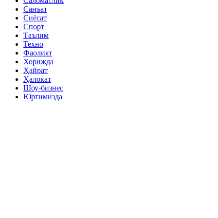
Саломатлик
Санъат
Сиёсат
Спорт
Таълим
Техно
Фаолият
Хорижда
Ҳайрат
Ҳалокат
Шоу-бизнес
Юртимизда