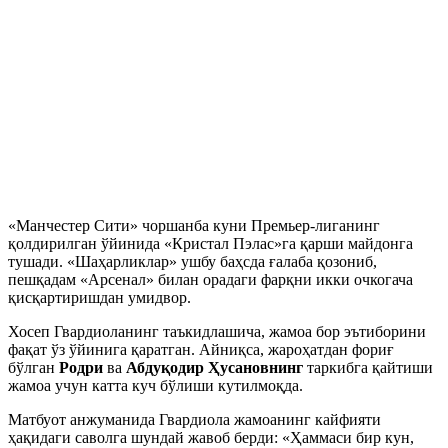
«Манчестер Сити» чоршанба куни Премьер-лиганинг
қолдирилган ўйинида «Кристал Пэлас»га қарши майдонга
тушади. «Шаҳарликлар» ушбу баҳсда ғалаба қозониб,
пешқадам «Арсенал» билан орадаги фарқни икки очкогача
қисқартиришдан умидвор.
Хосеп Гвардиоланинг таъкидлашича, жамоа бор эътиборини
фақат ўз ўйинига қаратган. Айниқса, жароҳатдан фориғ
бўлган
Родри
ва
Абдуқодир Ҳусановнинг
таркибга қайтиши
жамоа учун катта куч бўлиши кутилмоқда.
Матбуот анжуманида Гвардиола жамоанинг кайфияти
ҳақидаги саволга шундай жавоб берди: «Ҳаммаси бир кун,