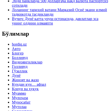
Энди банкларда 500 долларгача нақд валюта паспортсиз
сотилади
Лоланинг тарихий ватани Марказий Осиё экани илмий
тадқиқотда тасдиқланди
Вучич: Дунё катта уруш остонасида, давлатлар эса
унинг олдини олмаяпти
Бўлимлар
hordiq.uz
Авто
Блогер
Болливуд
Видеоянгиликлар
Голливуд
Гўзаллик
Дунё
Жиноят ва жазо
Кундан кун… афзал
Қонун ва ҳуқуқ
Муаммо
Мулоҳаза
Муносабат
Мутолаа