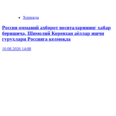
Хорижда
Россия оммавий ахборот воситаларининг хабар
беришича, Шимолий Кореядан аёллар ишчи
гуруҳлари Россияга келмоқда
10.08.2026 14:08