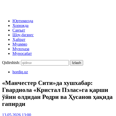
Юртимизда
Хорижда
Санъат
Шоу-бизнес
Ҳайрат
Муаммо
Мулоҳаза
Муносабат
Qidirshish:
hordiq.uz
«Манчестер Сити»да хушхабар:
Гвардиола «Кристал Пэлас»га қарши
ўйин олдидан Родри ва Ҳусанов ҳақида
гапирди
13.05.2026 13:00