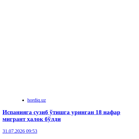
hordiq.uz
Испанияга сузиб ўтишга уринган 18 нафар
мигрант ҳалок бўлди
31.07.2026 09:53