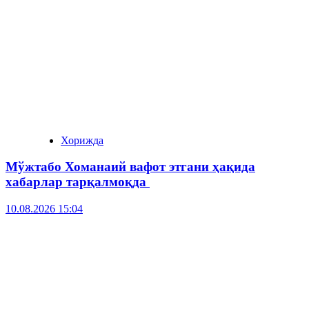
Хорижда
Мўжтабо Хоманаий вафот этгани ҳақида
хабарлар тарқалмоқда
10.08.2026 15:04