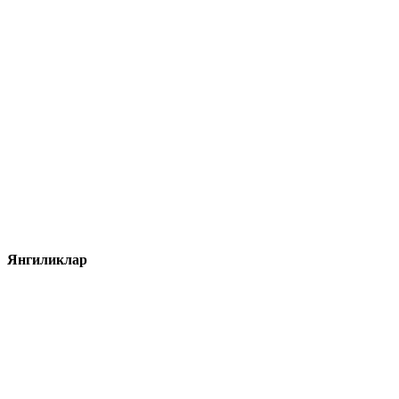
Янгиликлар