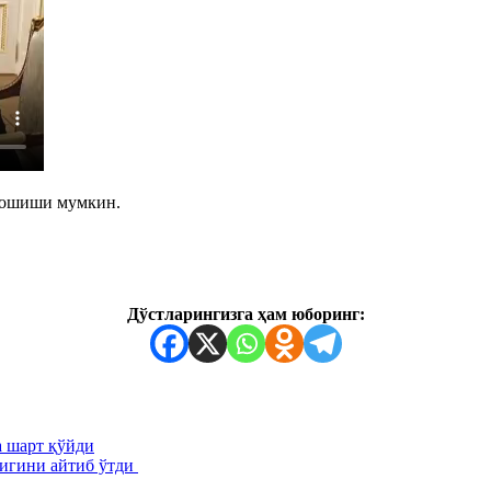
н ошиши мумкин.
Дўстларингизга ҳам юборинг:
 шарт қўйди
лигини айтиб ўтди