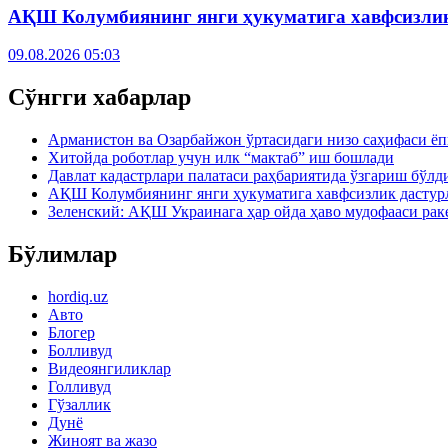
АҚШ Колумбиянинг янги ҳукуматига хавфсизлик
09.08.2026 05:03
Сўнгги хабарлар
Арманистон ва Озарбайжон ўртасидаги низо саҳифаси ё
Хитойда роботлар учун илк “мактаб” иш бошлади
Давлат кадастрлари палатаси раҳбариятида ўзгариш бўлд
АҚШ Колумбиянинг янги ҳукуматига хавфсизлик дастурл
Зеленский: АҚШ Украинага ҳар ойда ҳаво мудофааси рак
Бўлимлар
hordiq.uz
Авто
Блогер
Болливуд
Видеоянгиликлар
Голливуд
Гўзаллик
Дунё
Жиноят ва жазо