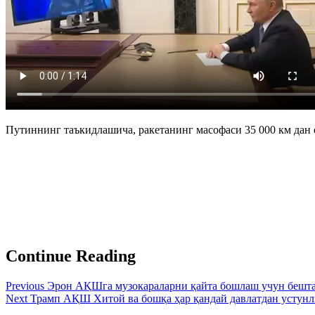
Путиннинг таъкидлашича, ракетанинг масофаси 35 000 км да
Continue Reading
Previous
Эрон АҚШга музокараларни қайта бошлаш учун бешта
Next
Трамп АҚШ Хитой ва бошқа ҳар қандай давлатдан устун