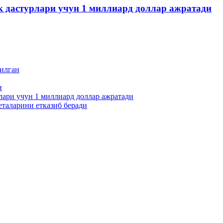
 дастурлари учун 1 миллиард доллар ажратади
пилган
и
ари учун 1 миллиард доллар ажратади
еталарини етказиб беради