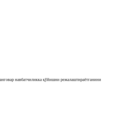
 жанговар навбатчиликка қўйишни режалаштираётганини