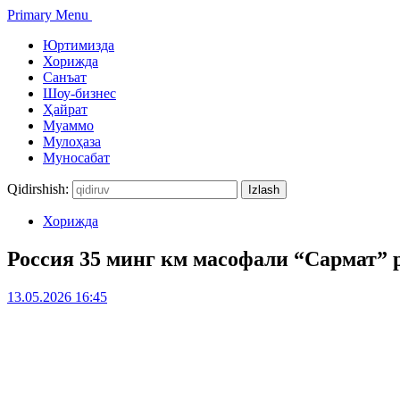
Primary Menu
Юртимизда
Хорижда
Санъат
Шоу-бизнес
Ҳайрат
Муаммо
Мулоҳаза
Муносабат
Qidirshish:
Хорижда
Россия 35 минг км масофали “Сармат”
13.05.2026 16:45