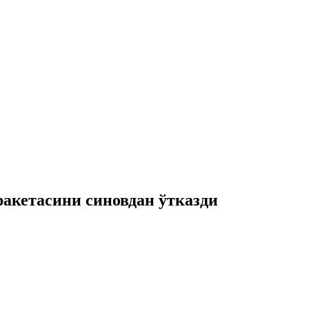
 ракетасини синовдан ўтказди