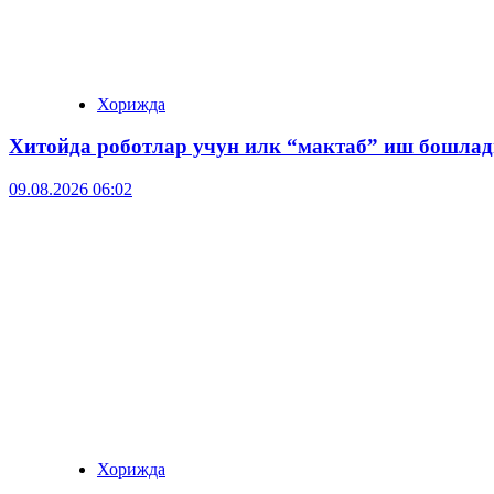
Хорижда
Хитойда роботлар учун илк “мактаб” иш бошлад
09.08.2026 06:02
Хорижда