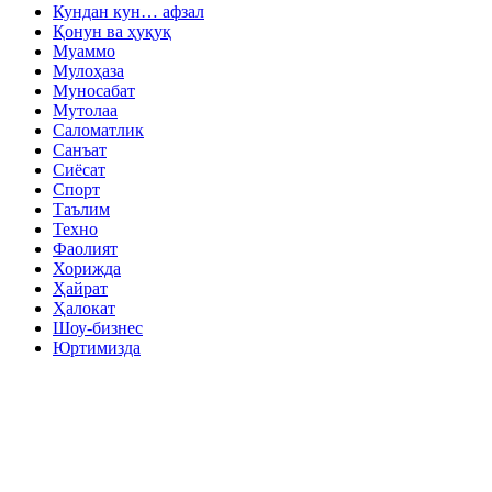
Кундан кун… афзал
Қонун ва ҳуқуқ
Муаммо
Мулоҳаза
Муносабат
Мутолаа
Саломатлик
Санъат
Сиёсат
Спорт
Таълим
Техно
Фаолият
Хорижда
Ҳайрат
Ҳалокат
Шоу-бизнес
Юртимизда