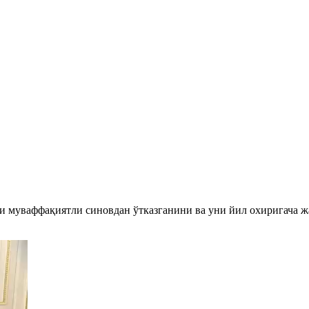
ни муваффақиятли синовдан ўтказганини ва уни йил охиригача