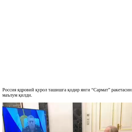
Россия ядровий қурол ташишга қодир янги “Сармат” ракетаси
маълум қилди.