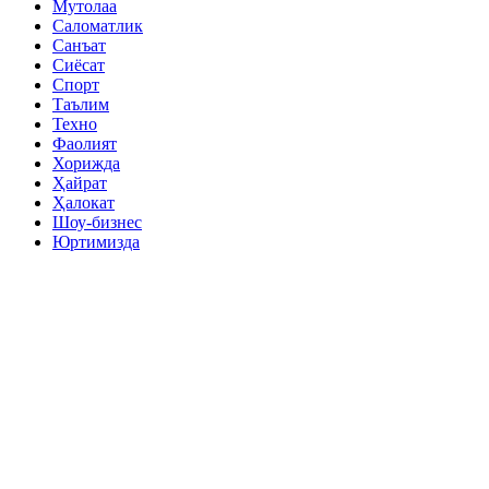
Мутолаа
Саломатлик
Санъат
Сиёсат
Спорт
Таълим
Техно
Фаолият
Хорижда
Ҳайрат
Ҳалокат
Шоу-бизнес
Юртимизда