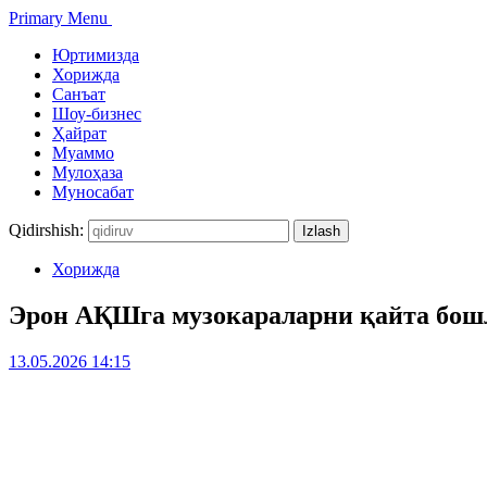
Primary Menu
Юртимизда
Хорижда
Санъат
Шоу-бизнес
Ҳайрат
Муаммо
Мулоҳаза
Муносабат
Qidirshish:
Хорижда
Эрон АҚШга музокараларни қайта бош
13.05.2026 14:15