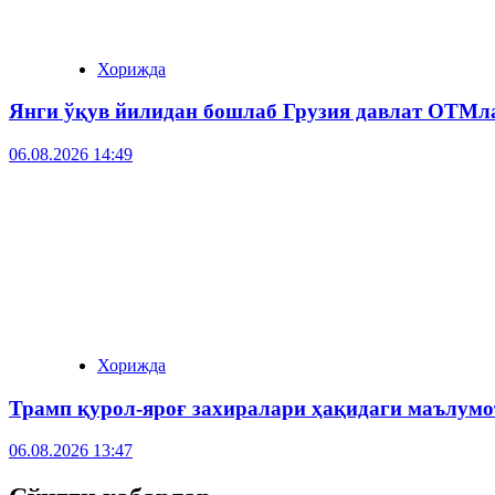
Хорижда
Янги ўқув йилидан бошлаб Грузия давлат ОТМла
06.08.2026 14:49
Хорижда
Трамп қурол-яроғ захиралари ҳақидаги маълум
06.08.2026 13:47