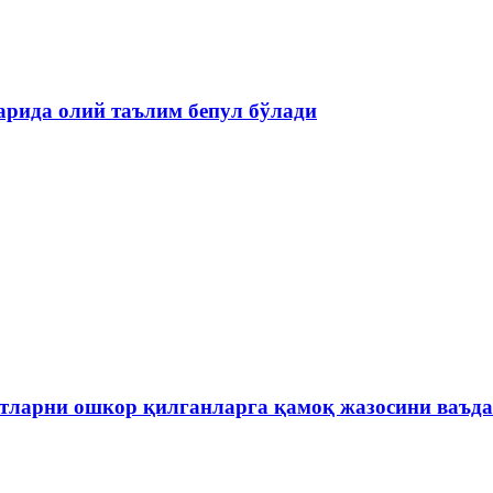
рида олий таълим бепул бўлади
отларни ошкор қилганларга қамоқ жазосини ваъ