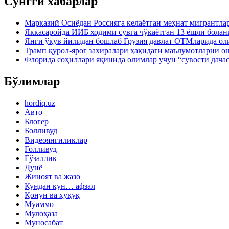
Сўнгги хабарлар
Марказий Осиёдан Россияга келаётган меҳнат мигрантла
Яккасаройда ИИБ ходими сувга чўкаётган 13 ёшли болан
Янги ўқув йилидан бошлаб Грузия давлат ОТМларида ол
Трамп қурол-яроғ захиралари ҳақидаги маълумотларни 
Флорида соҳиллари яқинида олимлар учун “сувости дача
Бўлимлар
hordiq.uz
Авто
Блогер
Болливуд
Видеоянгиликлар
Голливуд
Гўзаллик
Дунё
Жиноят ва жазо
Кундан кун… афзал
Қонун ва ҳуқуқ
Муаммо
Мулоҳаза
Муносабат