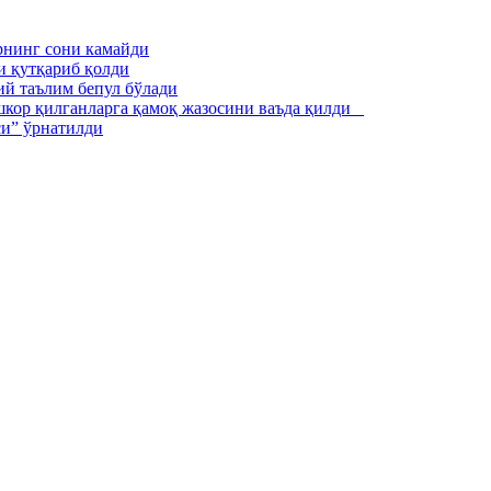
рнинг сони камайди
и қутқариб қолди
ий таълим бепул бўлади
ошкор қилганларга қамоқ жазосини ваъда қилди
си” ўрнатилди