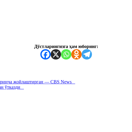
Дўстларингизга ҳам юборинг:
яширинча жойлаштирган — CBS News
дан ўтказди