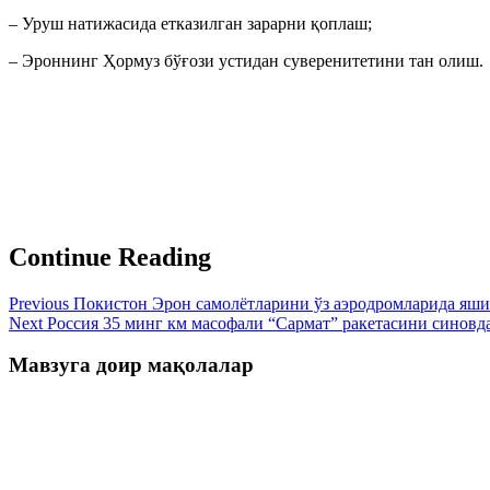
– Уруш натижасида етказилган зарарни қоплаш;
– Эроннинг Ҳормуз бўғози устидан суверенитетини тан олиш.
Continue Reading
Previous
Покистон Эрон самолётларини ўз аэродромларида 
Next
Россия 35 минг км масофали “Сармат” ракетасини синов
Мавзуга доир мақолалар