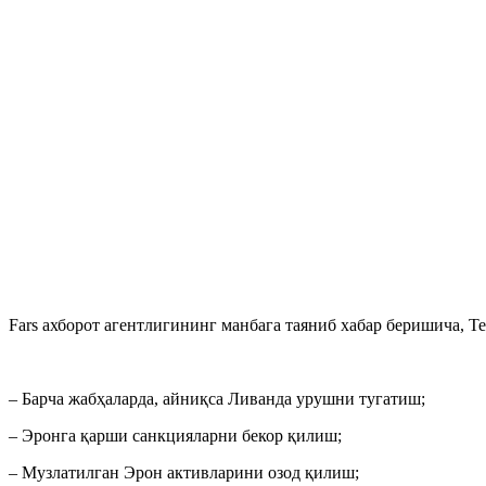
Fars ахборот агентлигининг манбага таяниб хабар беришича, Т
– Барча жабҳаларда, айниқса Ливанда урушни тугатиш;
– Эронга қарши санкцияларни бекор қилиш;
– Музлатилган Эрон активларини озод қилиш;