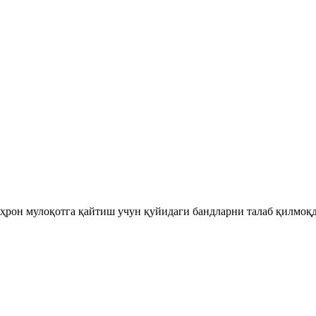
еҳрон мулоқотга қайтиш учун қуйидаги бандларни талаб қилмоқд