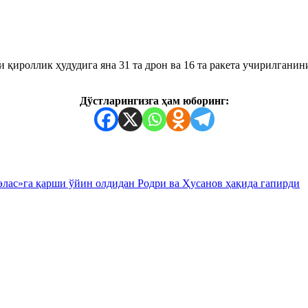
 қироллик ҳудудига яна 31 та дрон ва 16 та ракета учирилгани
Дўстларингизга ҳам юборинг:
лас»га қарши ўйин олдидан Родри ва Ҳусанов ҳақида гапирди