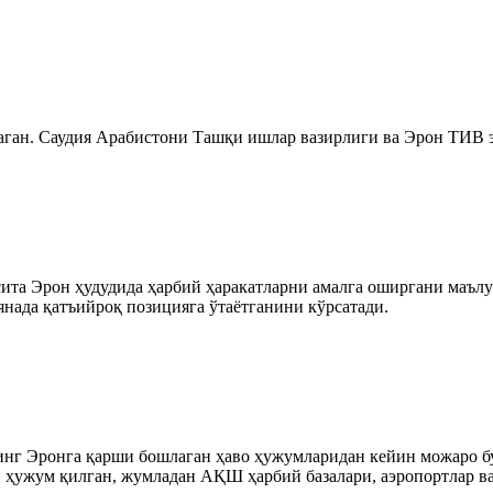
аган. Саудия Арабистони Ташқи ишлар вазирлиги ва Эрон ТИВ эс
сита Эрон ҳудудида ҳарбий ҳаракатларни амалга оширгани маълу
янада қатъийроқ позицияга ўтаётганини кўрсатади.
нг Эронга қарши бошлаган ҳаво ҳужумларидан кейин можаро б
ан ҳужум қилган, жумладан АҚШ ҳарбий базалари, аэропортлар 