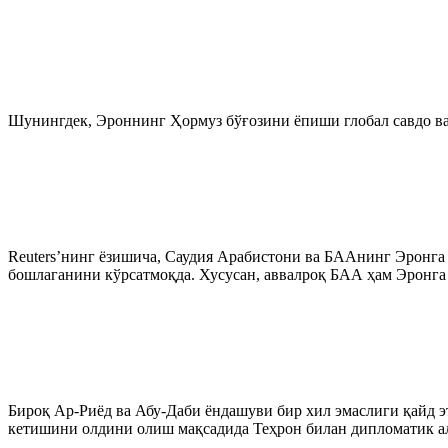
Шунингдек, Эроннинг Ҳормуз бўғозини ёпиши глобал савдо ва 
Reuters’нинг ёзишича, Саудия Арабистони ва БААнинг Эронга 
бошлаганини кўрсатмоқда. Хусусан, аввалроқ БАА ҳам Эронга 
Бироқ Ар-Риёд ва Абу-Даби ёндашуви бир хил эмаслиги қайд э
кетишини олдини олиш мақсадида Теҳрон билан дипломатик а