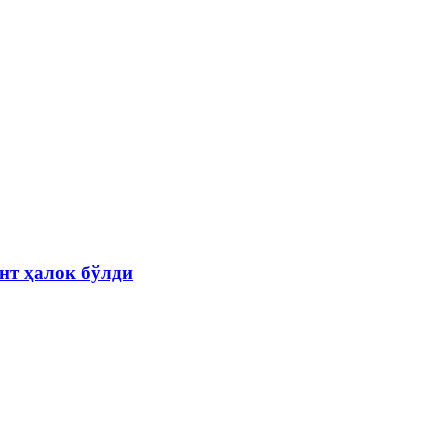
нт ҳалок бўлди