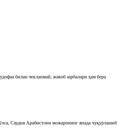
удофаа билан чекланмай, жавоб зарбалари ҳам бера
бўлса, Саудия Арабистони можаронинг янада чуқурлашиб