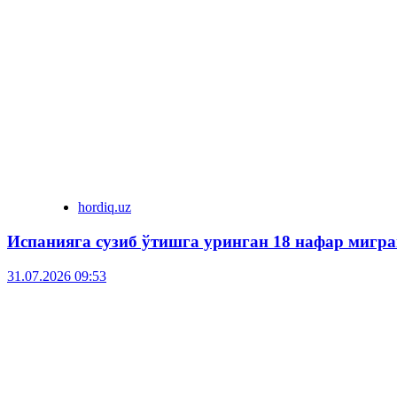
hordiq.uz
Испанияга сузиб ўтишга уринган 18 нафар мигра
31.07.2026 09:53