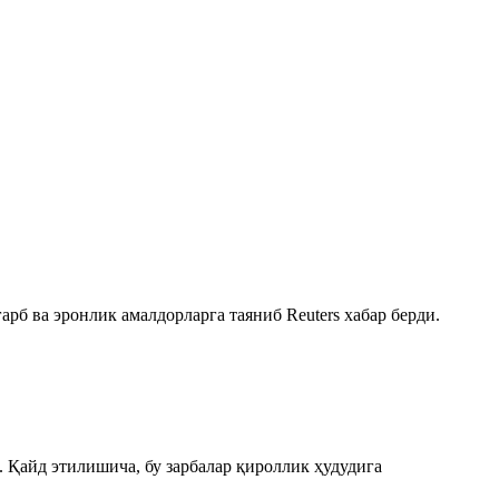
б ва эронлик амалдорларга таяниб Reuters хабар берди.
 Қайд этилишича, бу зарбалар қироллик ҳудудига