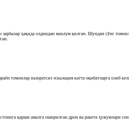
н зарбалар ҳақида олдиндан маълум қилган. Шундан сўнг томон
ган.
 жараён томонлар назоратсиз эскалация катта оқибатларга олиб к
истонига қарши амалга оширилган дрон ва ракета ҳужумлари сон