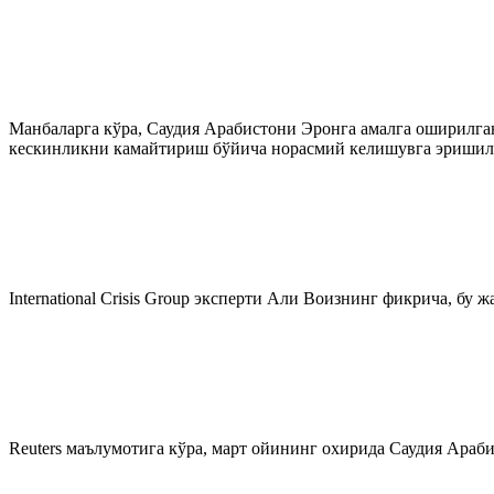
Манбаларга кўра, Саудия Арабистони Эронга амалга оширилга
кескинликни камайтириш бўйича норасмий келишувга эришил
International Crisis Group эксперти Али Воизнинг фикрича, бу
Reuters маълумотига кўра, март ойининг охирида Саудия Араб