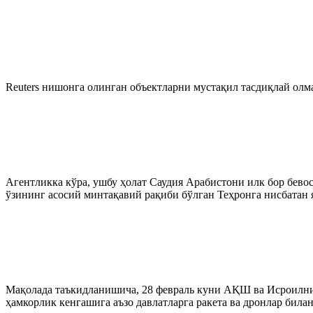
Reuters нишонга олинган объектларни мустақил тасдиқлай олм
Агентликка кўра, ушбу ҳолат Саудия Арабистони илк бор бево
ўзининг асосий минтақавий рақиби бўлган Теҳронга нисбатан 
Мақолада таъкидланишича, 28 февраль куни АҚШ ва Исроилни
ҳамкорлик кенгашига аъзо давлатларга ракета ва дронлар бил