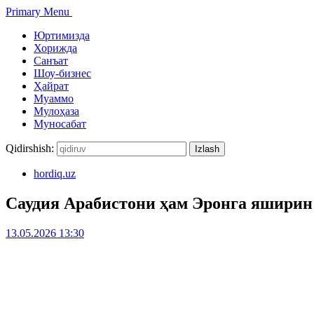
Primary Menu
Юртимизда
Хорижда
Санъат
Шоу-бизнес
Ҳайрат
Муаммо
Мулоҳаза
Муносабат
Qidirshish:
hordiq.uz
Саудия Арабистони ҳам Эронга яширин 
13.05.2026 13:30