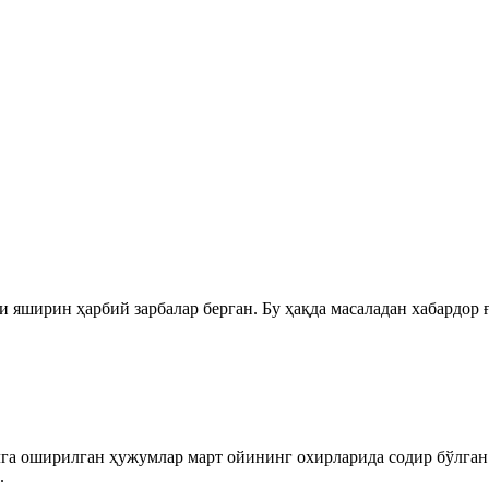
ширин ҳарбий зарбалар берган. Бу ҳақда масаладан хабардор ғар
га оширилган ҳужумлар март ойининг охирларида содир бўлган.
.