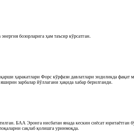
энергия бозорларига ҳам таъсир кўрсатган.
қарши ҳаракатлари Форс кўрфази давлатлари эндиликда фақат м
яширин зарбалар йўллагани ҳақида хабар берилганди.
тилган. БАА Эронга нисбатан янада кескин сиёсат юритаётган 
лоқаларни сақлаб қолишга уринмоқда.