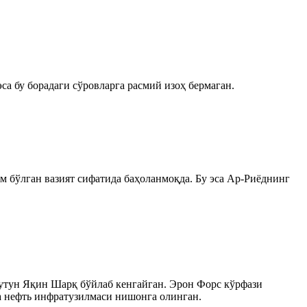
а бу борадаги сўровларга расмий изоҳ бермаган.
м бўлган вазият сифатида баҳоланмоқда. Бу эса Ар-Риёднинг
утун Яқин Шарқ бўйлаб кенгайган. Эрон Форс кўрфази
ва нефть инфратузилмаси нишонга олинган.