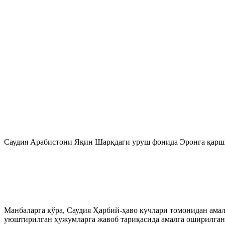
Саудия Арабистони Яқин Шарқдаги уруш фонида Эронга қарши я
Манбаларга кўра, Саудия Ҳарбий-ҳаво кучлари томонидан амал
уюштирилган ҳужумларга жавоб тариқасида амалга оширилган