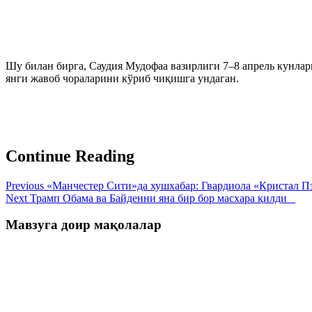
Шу билан бирга, Саудия Мудофаа вазирлиги 7–8 апрель кунлари
янги жавоб чораларини кўриб чиқишга ундаган.
Continue Reading
Previous
«Манчестер Сити»да хушхабар: Гвардиола «Кристал Пэ
Next
Трамп Обама ва Байденни яна бир бор масхара қилди
Мавзуга доир мақолалар