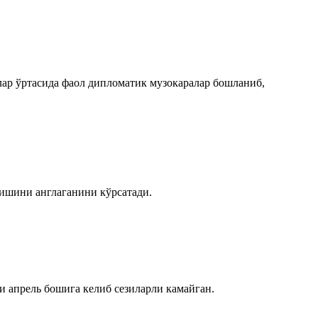
лар ўртасида фаол дипломатик музокаралар бошланиб,
елишини англаганини кўрсатади.
и апрель бошига келиб сезиларли камайган.