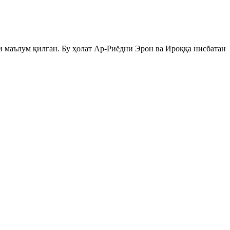
ни маълум қилган. Бу ҳолат Ар-Риёдни Эрон ва Ироққа нисбатан