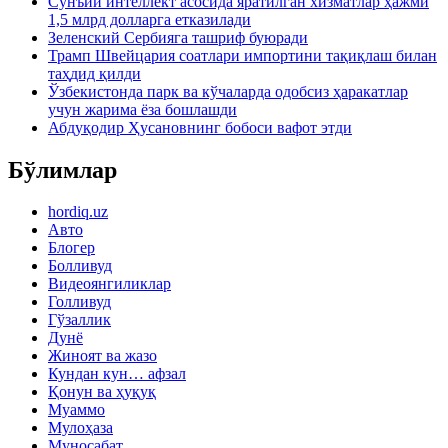
Сунъий интеллект асосида яратилган хизматлар ҳажми
1,5 млрд долларга етказилади
Зеленский Сербияга ташриф буюради
Трамп Швейцария соатлари импортини тақиқлаш билан
таҳдид қилди
Ўзбекистонда парк ва кўчаларда одобсиз ҳаракатлар
учун жарима ёза бошлашди
Абдуқодир Ҳусановнинг бобоси вафот этди
Бўлимлар
hordiq.uz
Авто
Блогер
Болливуд
Видеоянгиликлар
Голливуд
Гўзаллик
Дунё
Жиноят ва жазо
Кундан кун… афзал
Қонун ва ҳуқуқ
Муаммо
Мулоҳаза
Муносабат