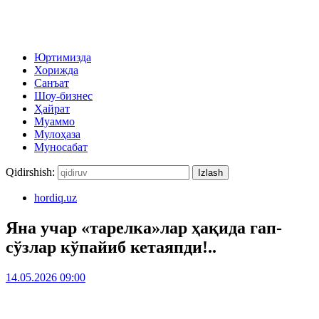
Юртимизда
Хорижда
Санъат
Шоу-бизнес
Ҳайрат
Муаммо
Мулоҳаза
Муносабат
Qidirshish:
hordiq.uz
Яна учар «тарелка»лар ҳақида гап-
сўзлар кўпайиб кетаяпди!..
14.05.2026 09:00