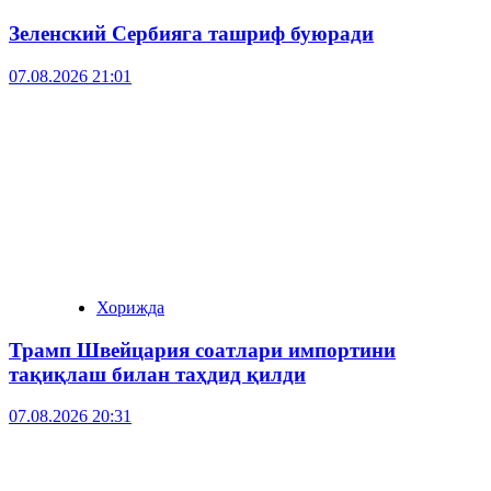
Зеленский Сербияга ташриф буюради
07.08.2026 21:01
Хорижда
Трамп Швейцария соатлари импортини
тақиқлаш билан таҳдид қилди
07.08.2026 20:31