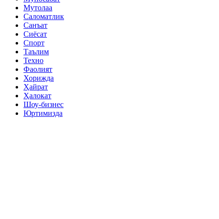
Мутолаа
Саломатлик
Санъат
Сиёсат
Спорт
Таълим
Техно
Фаолият
Хорижда
Ҳайрат
Ҳалокат
Шоу-бизнес
Юртимизда