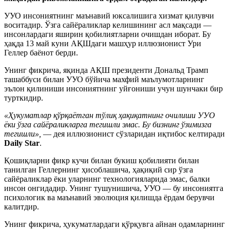
УУО инсониятнинг маънавий юксалишига хизмат қилувчи
воситадир. Ўзга сайёраликлар келишининг асл мақсади —
инсонлардаги яширин қобилиятларни очишдан иборат. Бу
ҳақда 13 май куни АҚШдаги машҳур иллюзионист Ури
Геллер баёнот берди.
Унинг фикрича, яқинда АҚШ президенти Дональд Трамп
ташаббуси билан УУО бўйича махфий маълумотларнинг
эълон қилиниши инсониятнинг уйғониши учун шунчаки бир
турткидир.
«Ҳукуматлар қўрқаётган тўлиқ ҳақиқатнинг очилиши УУО
ёки ўзга сайёраликларга тегишли эмас. Бу бизнинг ўзимизга
тегишли»,
— дея иллюзионист сўзларидан иқтибос келтиради
Daily Star
.
Қошиқларни фикр кучи билан букиш қобилияти билан
танилган Геллернинг ҳисоблашича, ҳақиқий сир ўзга
сайёраликлар ёки уларнинг технологияларида эмас, балки
инсон онгидадир. Унинг тушунишича, УУО — бу инсониятга
психологик ва маънавий эволюция қилишда ёрдам берувчи
калитдир.
Унинг фикрича, ҳукуматлардаги қўрқувга айнан одамларнинг