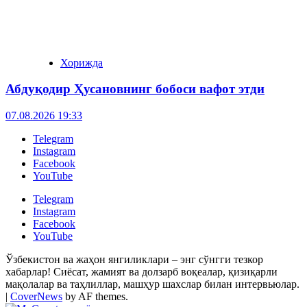
Хорижда
Абдуқодир Ҳусановнинг бобоси вафот этди
07.08.2026 19:33
Telegram
Instagram
Facebook
YouTube
Telegram
Instagram
Facebook
YouTube
Ўзбекистон ва жаҳон янгиликлари – энг сўнгги тезкор
хабарлар! Сиёсат, жамият ва долзарб воқеалар, қизиқарли
мақолалар ва таҳлиллар, машҳур шахслар билан интервьюлар.
|
CoverNews
by AF themes.