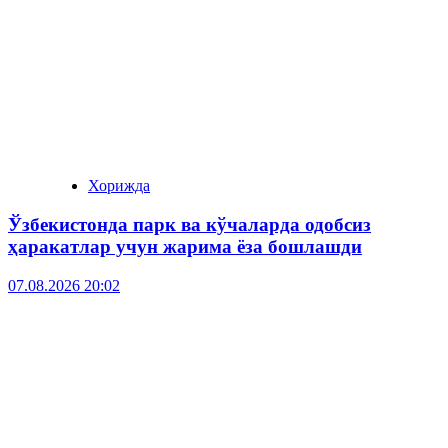
Хорижда
Ўзбекистонда парк ва кўчаларда одобсиз
ҳаракатлар учун жарима ёза бошлашди
07.08.2026 20:02