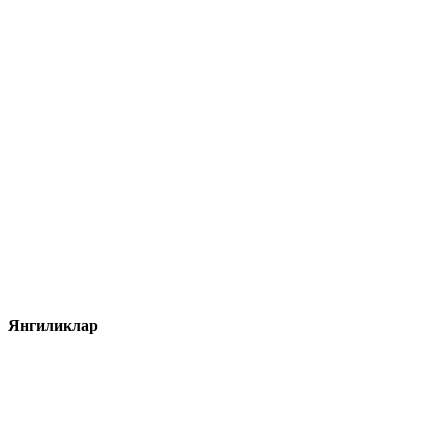
Янгиликлар