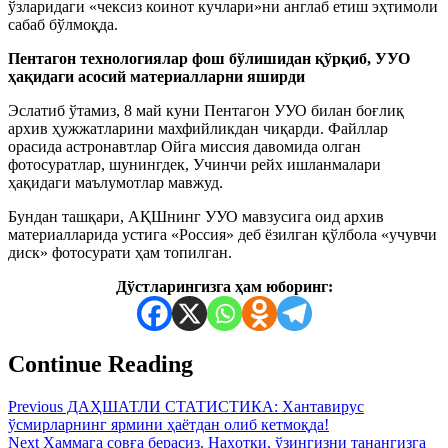
ўзларидаги «чексиз коинот кучлари»ни англаб етиш эҳтимоли
сабаб бўлмоқда.
Пентагон технологиялар фош бўлишидан қўрқиб, УУО
ҳақидаги асосий материалларни яширди
Эслатиб ўтамиз, 8 май куни Пентагон УУО билан боғлиқ
архив ҳужжатларини махфийликдан чиқарди. Файллар
орасида астронавтлар Ойга миссия давомида олган
фотосуратлар, шунингдек, Учинчи рейх ишланмалари
ҳақидаги маълумотлар мавжуд.
Бундан ташқари, АҚШнинг УУО мавзусига оид архив
материалларида устига «Россия» деб ёзилган қўлбола «учувчи
диск» фотосурати ҳам топилган.
Дўстларингизга ҳам юборинг:
Continue Reading
Previous
ДАҲШАТЛИ СТАТИСТИКА: Хантавирус
ўсмирларнинг ярмини ҳаётдан олиб кетмоқда!
Next
Ҳаммага совға берасиз. Наҳотки, ўзингизни танангизга