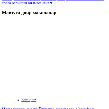
совға беришни билмасангиз?!
Мавзуга доир мақолалар
hordiq.uz