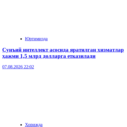
Юртимизда
Сунъий интеллект асосида яратилган хизматлар
ҳажми 1,5 млрд долларга етказилади
07.08.2026 22:02
Хорижда