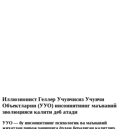
Иллюзионист Геллер Учувчисиз Учувчи
Объектларни (УУО) инсониятнинг маънавий
эволюцияси калити деб атади
УУО — бу инсониятнинг психологик ва маънавий
жиҳатдан ривожланишига ёрдам берадиган калитдир.