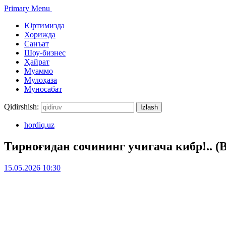
Primary Menu
Юртимизда
Хорижда
Санъат
Шоу-бизнес
Ҳайрат
Муаммо
Мулоҳаза
Муносабат
Qidirshish:
hordiq.uz
Тирноғидан сочининг учигача кибр!.. (
15.05.2026 10:30