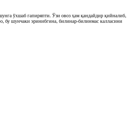
шунга ўхшаб гапиряпти. Ўзи овоз ҳам қандайдир қийналиб,
-ю, бу шунчаки эринибгина, билинар-билинмас калласини