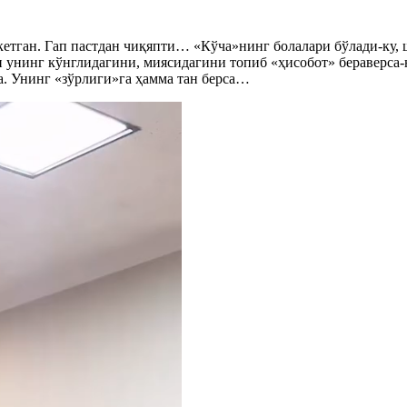
кетган. Гап пастдан чиқяпти… «Кўча»нинг болалари бўлади-ку, 
и унинг кўнглидагини, миясидагини топиб «ҳисобот» бераверса
а. Унинг «зўрлиги»га ҳамма тан берса…