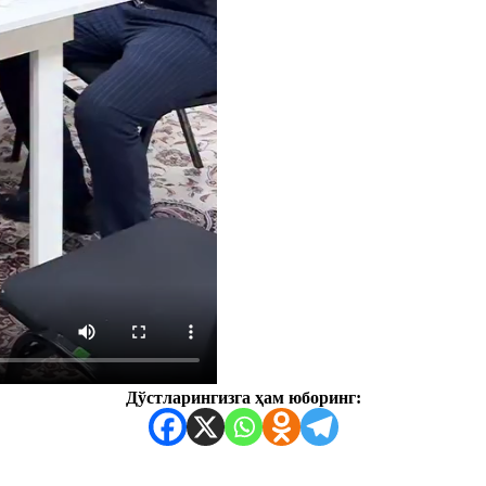
Дўстларингизга ҳам юборинг: