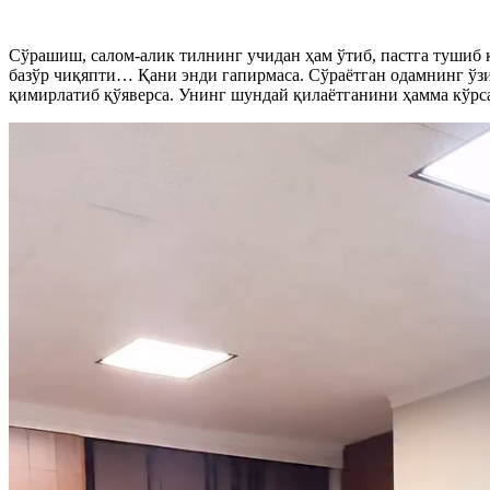
Сўрашиш, салом-алик тилнинг учидан ҳам ўтиб, пастга тушиб 
базўр чиқяпти… Қани энди гапирмаса. Сўраётган одамнинг ўз
қимирлатиб қўяверса. Унинг шундай қилаётганини ҳамма кўрс