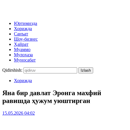
Юртимизда
Хорижда
Санъат
Шоу-бизнес
Ҳайрат
Муаммо
Мулоҳаза
Муносабат
Qidirshish:
Хорижда
Яна бир давлат Эронга махфий
равишда ҳужум уюштирган
15.05.2026 04:02