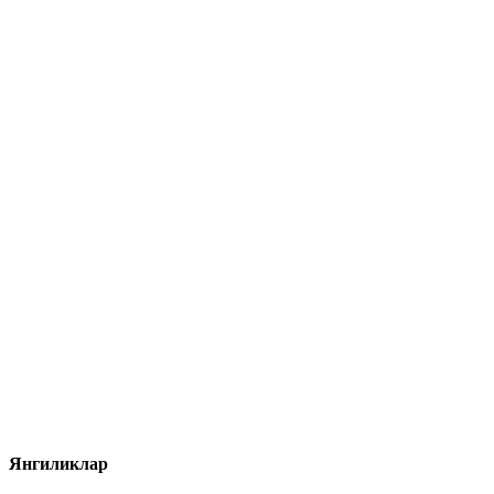
Янгиликлар