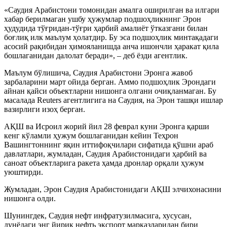
«Саудия Арабистони томонидан амалга оширилган ва илгари
хабар берилмаган ушбу ҳужумлар подшоҳликнинг Эрон
ҳудудида тўғридан-тўғри ҳарбий амалиёт ўтказгани билан
боғлиқ илк маълум ҳолатдир. Бу эса подшоҳлик минтақадаги
асосий рақибидан ҳимояланишда анча ишончли ҳаракат қила
бошлаганидан далолат беради», – деб ёзди агентлик.
Маълум бўлишича, Саудия Арабистони Эронга жавоб
зарбаларини март ойида берган. Аммо подшоҳлик Эрондаги
айнан қайси объектларни нишонга олгани очиқланмаган. Бу
масалада Reuters агентлигига на Саудия, на Эрон ташқи ишлар
вазирлиги изоҳ берган.
АҚШ ва Исроил жорий йил 28 феврал куни Эронга қарши
кенг кўламли ҳужум бошлаганидан кейин Теҳрон
Вашингтоннинг яқин иттифоқчилари сифатида қўшни араб
давлатлари, жумладан, Саудия Арабистонидаги ҳарбий ва
саноат объектларига ракета ҳамда дронлар орқали ҳужум
уюштирди.
Жумладан, Эрон Саудия Арабистонидаги АҚШ элчихонасини
нишонга олди.
Шунингдек, Саудия нефт инфратузилмасига, хусусан,
дунёдаги энг йирик нефть экспорт марказларидан бири