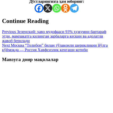
Дўстларингизга ҳам юборинг:
Continue Reading
Previous
Зеленский: ҳаво мудофааси 93% ҳужумни бартараф
этди, мамлакатга қилинган зарбаларга кескин ва адолатли
жавоб берилади
Next
Москва “Толибон” билан тўлақонли шерикликни йўлга
қўймоқда — Россия Хавфсизлик кенгаши котиби
Мавзуга доир мақолалар