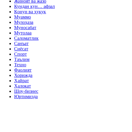
Жиноят ва жазо
Кундан кун… афзал
Қонун ва ҳуқуқ
Муаммо
Мулоҳаза
Муносабат
Мутолаа
Саломатлик
Санъат
Сиёсат
Спорт
Таълим
Техно
Фаолият
Хорижда
Ҳайрат
Ҳалокат
Шоу-бизнес
Юртимизда