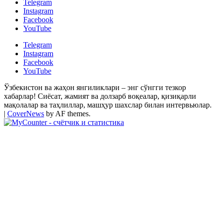
Telegram
Instagram
Facebook
YouTube
Telegram
Instagram
Facebook
YouTube
Ўзбекистон ва жаҳон янгиликлари – энг сўнгги тезкор
хабарлар! Сиёсат, жамият ва долзарб воқеалар, қизиқарли
мақолалар ва таҳлиллар, машҳур шахслар билан интервьюлар.
|
CoverNews
by AF themes.