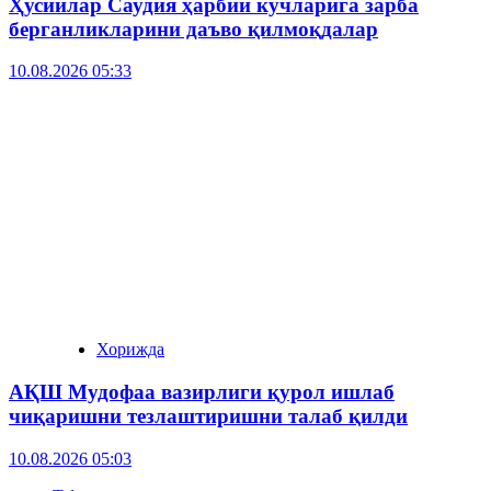
Ҳусийлар Саудия ҳарбий кучларига зарба
берганликларини даъво қилмоқдалар
10.08.2026 05:33
Хорижда
АҚШ Мудофаа вазирлиги қурол ишлаб
чиқаришни тезлаштиришни талаб қилди
10.08.2026 05:03