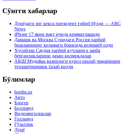
Сўнгги хабарлар
Дунёдаги энг кекса президент ғойиб бўлди — ABC
News
iPhone 17 яқин вақт ичида қимматлашади
Дамашқ ва Москва Суридаги Россия ҳарбий
базаларининг келажаги борасида келишиб олди
Ҳусийлар Саудия ҳарбий кучларига зарба
берганликларини даъво қилмоқдалар
АҚШ Мудофаа вазирлиги қурол ишлаб чиқаришни
тезлаштиришни талаб қилди
Бўлимлар
hordiq.uz
Авто
Блогер
Болливуд
Видеоянгиликлар
Голливуд
Гўзаллик
Дунё