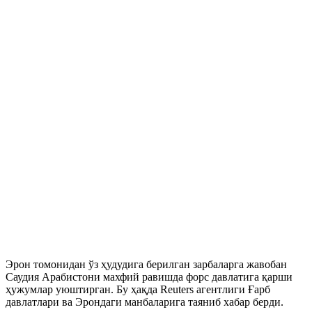
Эрон томонидан ўз ҳудудига берилган зарбаларга жавобан
Саудия Арабистони махфий равишда форс давлатига қарши
ҳужумлар уюштирган. Бу ҳақда Reuters агентлиги Ғарб
давлатлари ва Эрондаги манбаларига таяниб хабар берди.