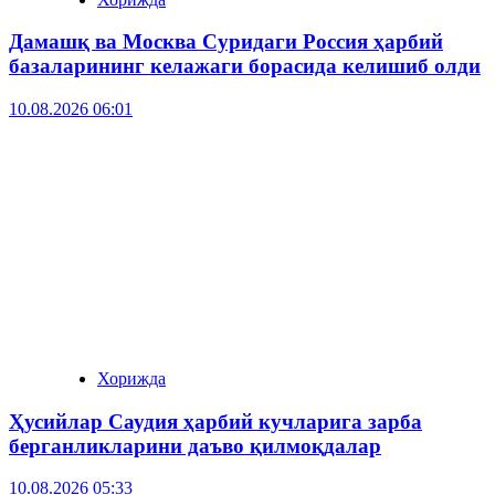
Дамашқ ва Москва Суридаги Россия ҳарбий
базаларининг келажаги борасида келишиб олди
10.08.2026 06:01
Хорижда
Ҳусийлар Саудия ҳарбий кучларига зарба
берганликларини даъво қилмоқдалар
10.08.2026 05:33