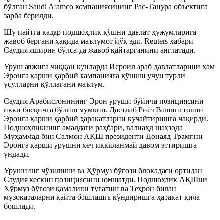
бўлган Saudi Aramco компаниясининг Рас-Танура объектига
зарба берилди.
Шу пайтга қадар подшоҳлик қўшни давлат ҳужумларига
жавоб бергани ҳақида маълумот йўқ эди. Reuters хабари
Саудия яширин бўлса-да жавоб қайтарганини англатади.
Уруш авжига чиққан кунларда Исроил араб давлатларини ҳам
Эронга қарши ҳарбий кампанияга қўшиш учун турли
усулларни қўллагани маълум.
Саудия Арабистонининг Эрон уруши бўйича позициясини
икки босқичга бўлиш мумкин. Дастлаб Риёз Вашингтонни
Эронга қарши ҳарбий ҳаракатларни кучайтиришга чақирди.
Подшоҳликнинг амалдаги раҳбари, валиаҳд шаҳзода
Муҳаммад бин Салмон АҚШ президенти Доналд Трампни
Эронга қарши урушни ҳеч иккиланмай давом эттиришга
ундади.
Урушнинг чўзилиши ва Ҳўрмуз бўғози блокадаси ортидан
Саудия кескин позициясини юмшатди. Подшоҳлик АҚШни
Ҳўрмуз бўғози қамалини тугатиш ва Теҳрон билан
музокараларни қайта бошлашга кўндиришга ҳаракат қила
бошлади.