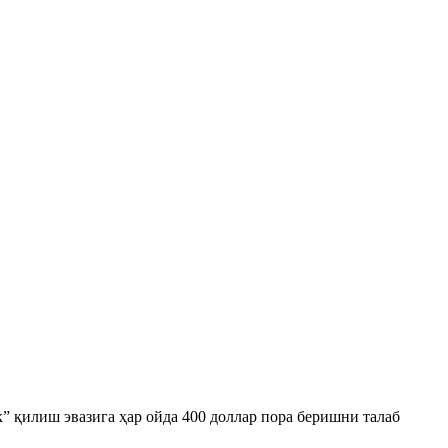
 қилиш эвазига ҳар ойда 400 доллар пора беришни талаб