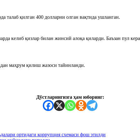
а талаб қилган 400 долларни олган вақтида ушланган.
рда келиб қизлар билан жинсий алоқа қиларди. Баъзан пул кера
кдан маҳрум қилиш жазоси тайинланди.
Дўстларингизга ҳам юборинг:
далари ортидаги коррупция схемаси фош этилди