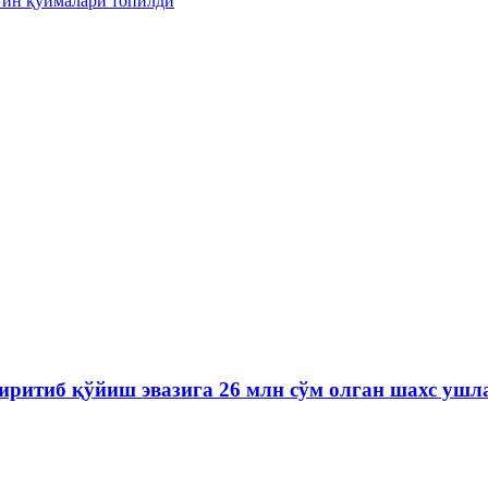
тин қуймалари топилди
иритиб қўйиш эвазига 26 млн сўм олган шахс ушл