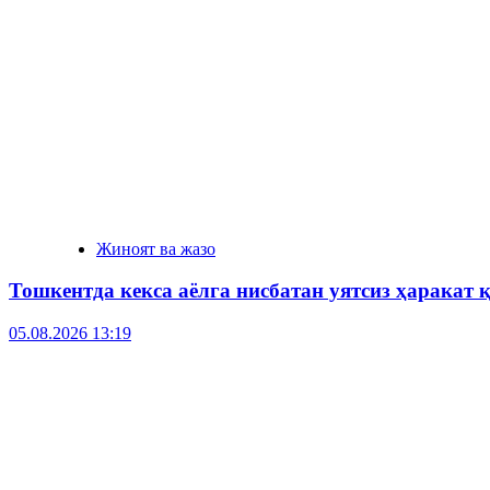
Жиноят ва жазо
Тошкентда кекса аёлга нисбатан уятсиз ҳаракат
05.08.2026 13:19