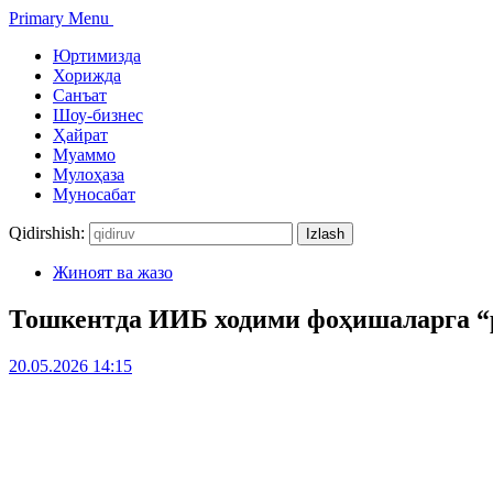
Primary Menu
Юртимизда
Хорижда
Санъат
Шоу-бизнес
Ҳайрат
Муаммо
Мулоҳаза
Муносабат
Qidirshish:
Жиноят ва жазо
Тошкентда ИИБ ходими фоҳишаларга “
20.05.2026 14:15