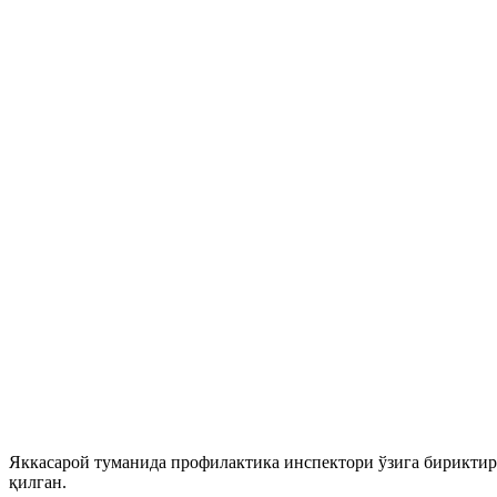
Яккасарой туманида профилактика инспектори ўзига бириктири
қилган.