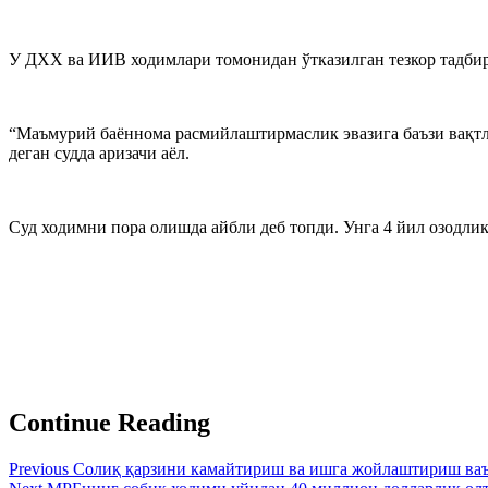
У ДХХ ва ИИВ ходимлари томонидан ўтказилган тезкор тадбирд
“Маъмурий баённома расмийлаштирмаслик эвазига баъзи вақтла
деган судда аризачи аёл.
Суд ходимни пора олишда айбли деб топди. Унга 4 йил озодли
Continue Reading
Previous
Солиқ қарзини камайтириш ва ишга жойлаштириш ваъ