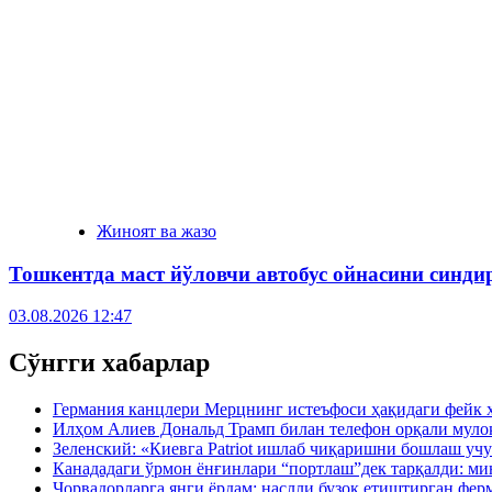
Жиноят ва жазо
Тошкентда маст йўловчи автобус ойнасини синди
03.08.2026 12:47
Сўнгги хабарлар
Германия канцлери Мерцнинг истеъфоси ҳақидаги фейк 
Илҳом Алиев Дональд Трамп билан телефон орқали муло
Зеленский: «Киевга Patriot ишлаб чиқаришни бошлаш учу
Канададаги ўрмон ёнғинлари “портлаш”дек тарқалди: ми
Чорвадорларга янги ёрдам: наслли бузоқ етиштирган фер