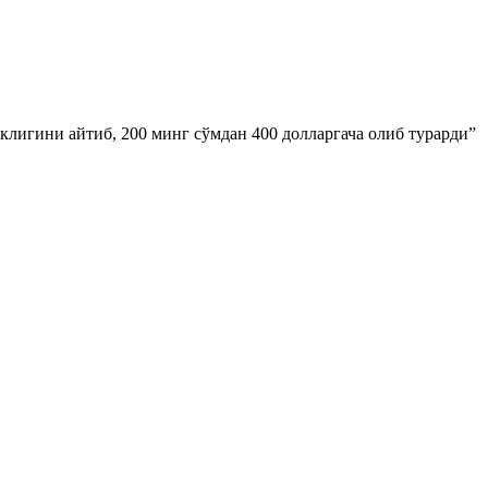
клигини айтиб, 200 минг сўмдан 400 долларгача олиб турарди”