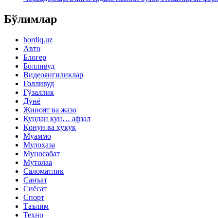
Бўлимлар
hordiq.uz
Авто
Блогер
Болливуд
Видеоянгиликлар
Голливуд
Гўзаллик
Дунё
Жиноят ва жазо
Кундан кун… афзал
Қонун ва ҳуқуқ
Муаммо
Мулоҳаза
Муносабат
Мутолаа
Саломатлик
Санъат
Сиёсат
Спорт
Таълим
Техно