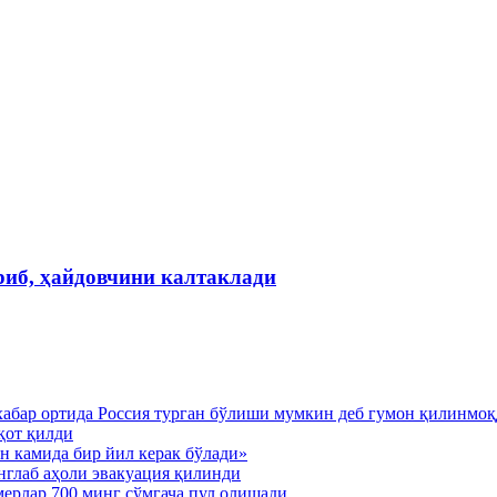
риб, ҳайдовчини калтаклади
хабар ортида Россия турган бўлиши мумкин деб гумон қилинмо
қот қилди
н камида бир йил керак бўлади»
нглаб аҳоли эвакуация қилинди
мерлар 700 минг сўмгача пул олишади