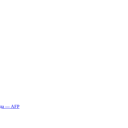
қда — AFP