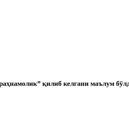
раҳнамолик” қилиб келгани маълум бўл