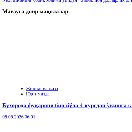
Next
МРБнинг собиқ ходими уйидан 40 миллион долларлик ол
Мавзуга доир мақолалар
Жиноят ва жазо
Юртимизда
Бухорода фуқарони бир йўла 4-курсдан ўқишга к
08.08.2026 06:01