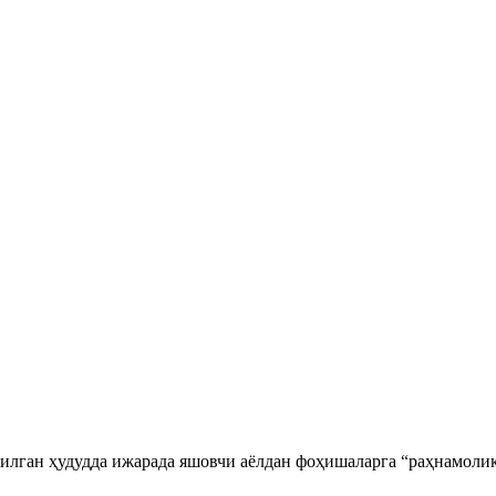
лган ҳудудда ижарада яшовчи аёлдан фоҳишаларга “раҳнамолик”