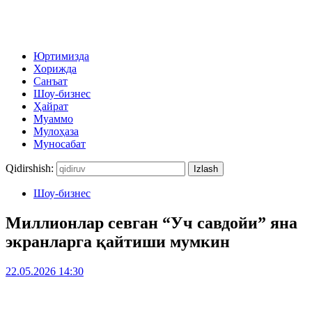
Юртимизда
Хорижда
Санъат
Шоу-бизнес
Ҳайрат
Муаммо
Мулоҳаза
Муносабат
Qidirshish:
Шоу-бизнес
Миллионлар севган “Уч савдойи” яна
экранларга қайтиши мумкин
22.05.2026 14:30