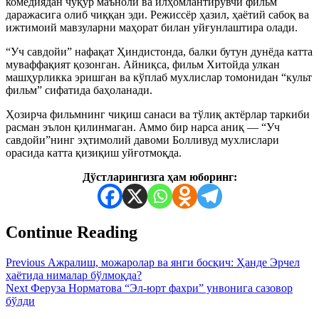
комедиядан чуқур маъноли ва илҳомлантирувчи фильм
даражасига олиб чиққан эди. Режиссёр ҳазил, ҳаётий сабоқ ва
ижтимоий мавзуларни маҳорат билан уйғунлаштира олади.
“Уч савдойи” нафақат Ҳиндистонда, балки бутун дунёда катта
муваффақият қозонган. Айниқса, фильм Хитойда улкан
машҳурликка эришган ва кўплаб мухлислар томонидан “культ
фильм” сифатида баҳоланади.
Ҳозирча фильмнинг чиқиш санаси ва тўлиқ актёрлар таркиби
расман эълон қилинмаган. Аммо бир нарса аниқ — “Уч
савдойи”нинг эҳтимолий давоми Болливуд мухлислари
орасида катта қизиқиш уйғотмоқда.
Дўстларингизга ҳам юборинг:
Continue Reading
Previous
Ажралиш, можаролар ва янги босқич: Ҳанде Эрчел
ҳаётида нималар бўлмоқда?
Next
Феруза Норматова “Эл-юрт фахри” унвонига сазовор
бўлди