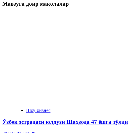
Мавзуга доир мақолалар
Шоу-бизнес
Ўзбек эстрадаси юлдузи Шаҳзода 47 ёшга тўлди