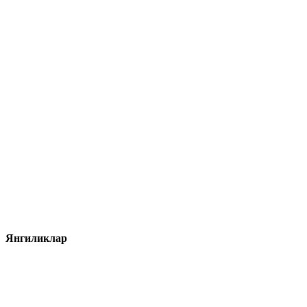
Янгиликлар