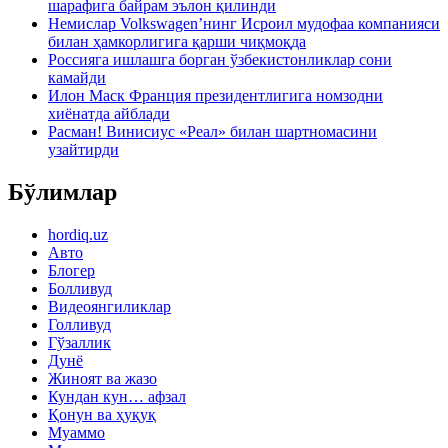
шарафига байрам эълон қилинди
Немислар Volkswagen’нинг Исроил мудофаа компанияси
билан ҳамкорлигига қарши чиқмоқда
Россияга ишлашга борган ўзбекистонликлар сони
камайди
Илон Маск Франция президентлигига номзодни
хиёнатда айблади
Расман! Винисиус «Реал» билан шартномасини
узайтирди
Бўлимлар
hordiq.uz
Авто
Блогер
Болливуд
Видеоянгиликлар
Голливуд
Гўзаллик
Дунё
Жиноят ва жазо
Кундан кун… афзал
Қонун ва ҳуқуқ
Муаммо