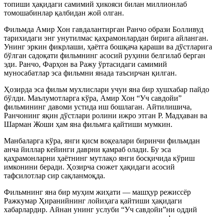
топиши ҳақидаги самимий ҳикояси билан миллионлаб
томошабинлар қалбидан жой олган.
Фильмда Амир Хон гавдалантирган Ранчо образи Болливуд
тарихидаги энг унутилмас қаҳрамонлардан бирига айланган.
Унинг эркин фикрлаши, ҳаётга бошқача қараши ва дўстларига
бўлган садоқати фильмнинг асосий руҳини белгилаб берган
эди. Ранчо, Фарҳон ва Ражу ўртасидаги самимий
муносабатлар эса фильмни янада таъсирчан қилган.
Ҳозирда эса фильм мухлислари учун яна бир хушхабар пайдо
бўлди. Маълумотларга кўра, Амир Хон “Уч савдойи”
фильмининг давоми устида иш бошлаган. Айтилишича,
Ранчонинг яқин дўстлари ролини ижро этган Р. Мадҳаван ва
Шарман Жоши ҳам яна фильмга қайтиши мумкин.
Манбаларга кўра, янги қисм воқеалари биринчи фильмдан
анча йиллар кейинги даврни қамраб олади. Бу эса
қаҳрамонларни ҳаётнинг мутлақо янги босқичида кўриш
имконини беради. Ҳозирча сюжет ҳақидаги асосий
тафсилотлар сир сақланмоқда.
Фильмнинг яна бир муҳим жиҳати — машҳур режиссёр
Ражкумар Ҳиранийнинг лойиҳага қайтиши ҳақидаги
хабарлардир. Айнан унинг услуби “Уч савдойи”ни оддий