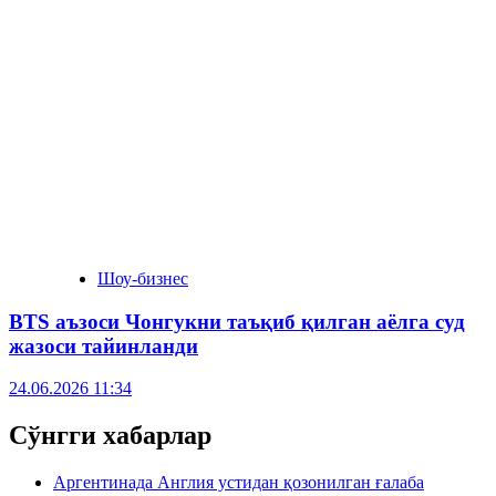
Шоу-бизнес
BTS аъзоси Чонгукни таъқиб қилган аёлга суд
жазоси тайинланди
24.06.2026 11:34
Сўнгги хабарлар
Аргентинада Англия устидан қозонилган ғалаба