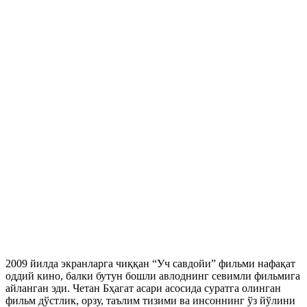
2009 йилда экранларга чиққан “Уч савдойи” фильми нафақат
оддий кино, балки бутун бошли авлоднинг севимли фильмига
айланган эди. Четан Бҳагат асари асосида суратга олинган
фильм дўстлик, орзу, таълим тизими ва инсоннинг ўз йўлини