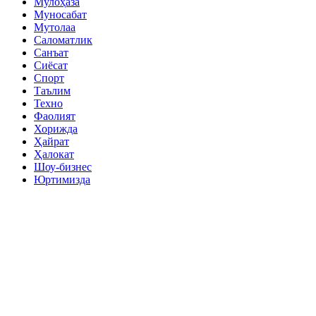
Мулоҳаза
Муносабат
Мутолаа
Саломатлик
Санъат
Сиёсат
Спорт
Таълим
Техно
Фаолият
Хорижда
Ҳайрат
Ҳалокат
Шоу-бизнес
Юртимизда