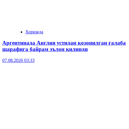
Хорижда
Аргентинада Англия устидан қозонилган ғалаба
шарафига байрам эълон қилинди
07.08.2026 03:33