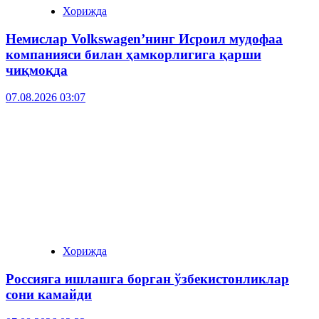
Хорижда
Немислар Volkswagen’нинг Исроил мудофаа
компанияси билан ҳамкорлигига қарши
чиқмоқда
07.08.2026 03:07
Хорижда
Россияга ишлашга борган ўзбекистонликлар
сони камайди