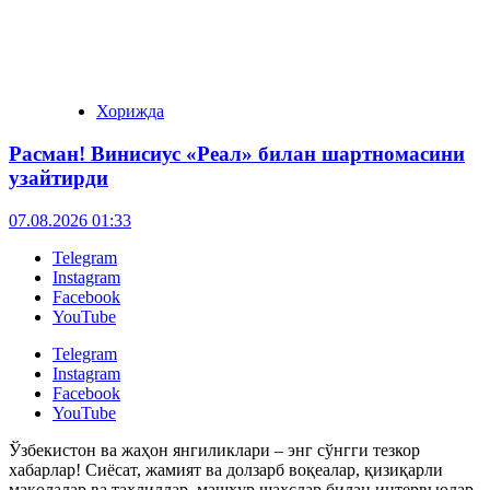
Хорижда
Расман! Винисиус «Реал» билан шартномасини
узайтирди
07.08.2026 01:33
Telegram
Instagram
Facebook
YouTube
Telegram
Instagram
Facebook
YouTube
Ўзбекистон ва жаҳон янгиликлари – энг сўнгги тезкор
хабарлар! Сиёсат, жамият ва долзарб воқеалар, қизиқарли
мақолалар ва таҳлиллар, машҳур шахслар билан интервьюлар.