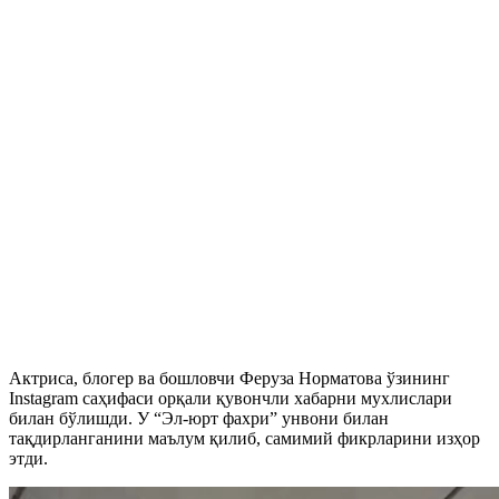
Актриса, блогер ва бошловчи Феруза Норматова ўзининг
Instagram саҳифаси орқали қувончли хабарни мухлислари
билан бўлишди. У “Эл-юрт фахри” унвони билан
тақдирланганини маълум қилиб, самимий фикрларини изҳор
этди.