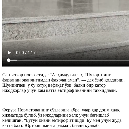
Санъаткор пост остида: “Алҳамдулиллаҳ. Шу юртнинг
фарзанди эканлигимдан фахрланаман”, — дея ёзиб қолдирди.
Шунингдек, у бу ютуқ нафақат ўзи, балки бир қатор
ижодкорлар учун ҳам катта эътироф эканини таъкидлади.
Феруза Норматованинг сўзларига кўра, улар ҳар доим халқ
хизматида бўлиб, ўз ижодларини халқ учун бағишлаб
келишган. “Бугун бизни эътироф этишди. Бу мен учун жуда
катта бахт. Юртбошимизга раҳмат, бизни қўллаб-