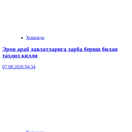
Хорижда
Эрон араб давлатларига зарба бериш билан
таҳдид қилди
07.08.2026 04:34