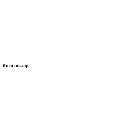
Янгиликлар