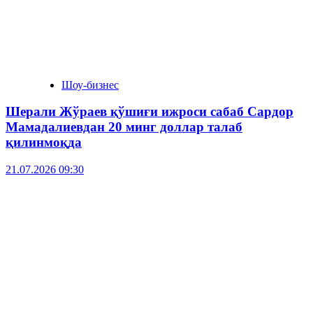
Шоу-бизнес
Шерали Жўраев қўшиғи ижроси сабаб Сардор
Мамадалиевдан 20 минг доллар талаб
қилинмоқда
21.07.2026 09:30