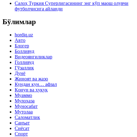
Салоҳ Туркия Суперлигасининг энг кўп маош олувчи
футболчисига айланди
Бўлимлар
hordiq.uz
Авто
Блогер
Болливуд
Видеоянгиликлар
Голливуд
Гўзаллик
Дунё
Жиноят ва жазо
Кундан кун… афзал
Қонун ва ҳуқуқ
Муаммо
Мулоҳаза
Муносабат
Мутолаа
Саломатлик
Санъат
Сиёсат
Спорт