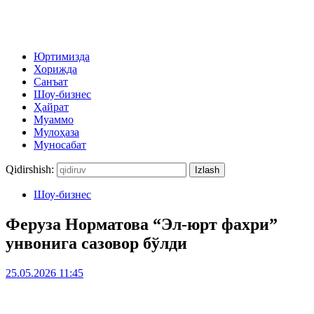
Юртимизда
Хорижда
Санъат
Шоу-бизнес
Ҳайрат
Муаммо
Мулоҳаза
Муносабат
Qidirshish:
Шоу-бизнес
Феруза Норматова “Эл-юрт фахри”
унвонига сазовор бўлди
25.05.2026 11:45