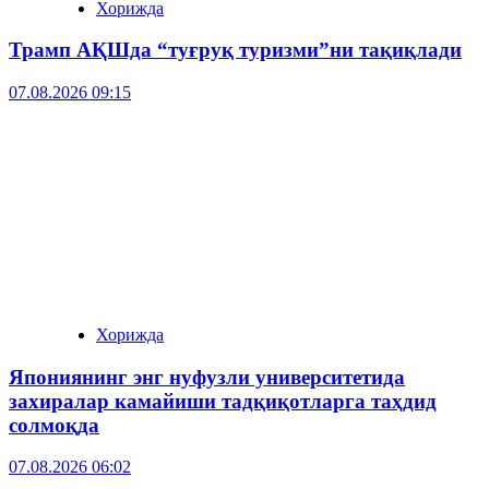
Хорижда
Трамп АҚШда “туғруқ туризми”ни тақиқлади
07.08.2026 09:15
Хорижда
Япониянинг энг нуфузли университетида
захиралар камайиши тадқиқотларга таҳдид
солмоқда
07.08.2026 06:02