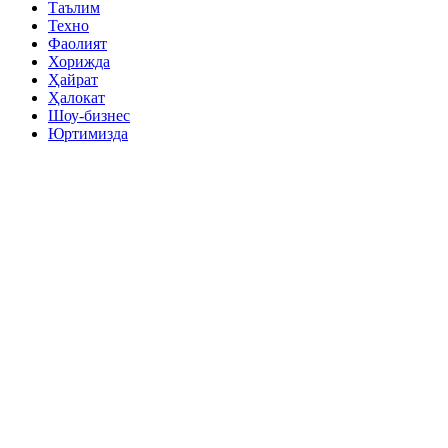
Таълим
Техно
Фаолият
Хорижда
Ҳайрат
Ҳалокат
Шоу-бизнес
Юртимизда