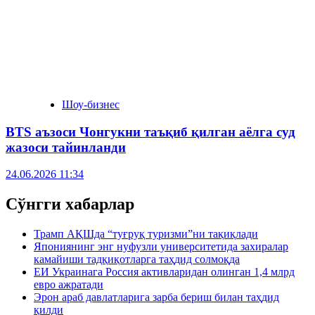
Шоу-бизнес
BTS аъзоси Чонгукни таъқиб қилган аёлга суд
жазоси тайинланди
24.06.2026 11:34
Сўнгги хабарлар
Трамп АҚШда “туғруқ туризми”ни тақиқлади
Япониянинг энг нуфузли университетида захиралар
камайиши тадқиқотларга таҳдид солмоқда
ЕИ Украинага Россия активларидан олинган 1,4 млрд
евро ажратади
Эрон араб давлатларига зарба бериш билан таҳдид
қилди