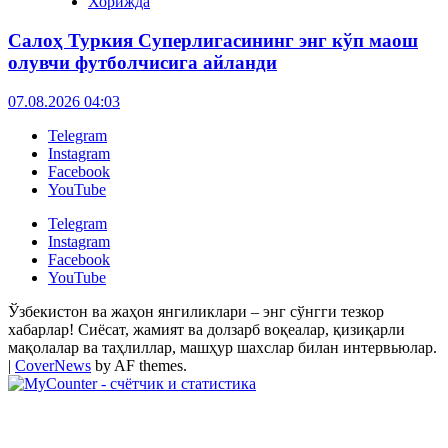
Хорижда
Салоҳ Туркия Суперлигасининг энг кўп маош
олувчи футболчисига айланди
07.08.2026 04:03
Telegram
Instagram
Facebook
YouTube
Telegram
Instagram
Facebook
YouTube
Ўзбекистон ва жаҳон янгиликлари – энг сўнгги тезкор
хабарлар! Сиёсат, жамият ва долзарб воқеалар, қизиқарли
мақолалар ва таҳлиллар, машҳур шахслар билан интервьюлар.
|
CoverNews
by AF themes.