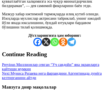
қувватлаётган халқимизга эса чуқур миннатдорчилик
билдираман”, — дея самимий фикрларини баён этди.
Мазкур хабар ижтимоий тармоқларда илиқ кутиб олинди.
Изоҳларда мухлислар актрисани табриклаб, унинг ижодий
йўли янада юксалишини, бундай ютуқлари бардавом
бўлишини тилаб қолишмоқда.
Дўстларингизга ҳам юборинг:
Continue Reading
Previous
Миллионлар севган “Уч савдойи” яна экранларга
қайтиши мумкин
Next
Муниса Ризаева нега фарзандини Аргентинада дунёга
келтирганини айтди
Мавзуга доир мақолалар