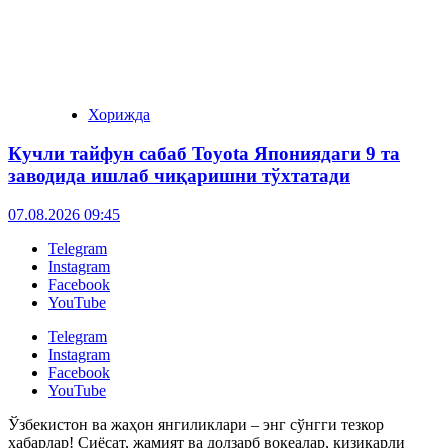
Хорижда
Кучли тайфун сабаб Toyota Япониядаги 9 та
заводида ишлаб чиқаришни тўхтатади
07.08.2026 09:45
Telegram
Instagram
Facebook
YouTube
Telegram
Instagram
Facebook
YouTube
Ўзбекистон ва жаҳон янгиликлари – энг сўнгги тезкор
хабарлар! Сиёсат, жамият ва долзарб воқеалар, қизиқарли