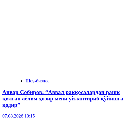
Шоу-бизнес
Анвар Собиров: “Аввал раққосалардан рашк
қилган аёлим ҳозир мени уйлантириб қўйишга
қодир”
07.08.2026 10:15