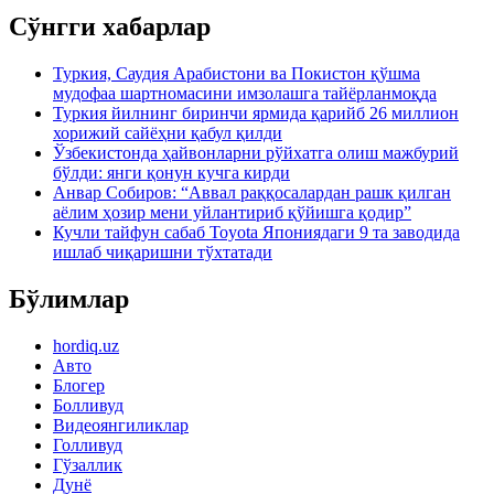
Сўнгги хабарлар
Туркия, Саудия Арабистони ва Покистон қўшма
мудофаа шартномасини имзолашга тайёрланмоқда
Туркия йилнинг биринчи ярмида қарийб 26 миллион
хорижий сайёҳни қабул қилди
Ўзбекистонда ҳайвонларни рўйхатга олиш мажбурий
бўлди: янги қонун кучга кирди
Анвар Собиров: “Аввал раққосалардан рашк қилган
аёлим ҳозир мени уйлантириб қўйишга қодир”
Кучли тайфун сабаб Toyota Япониядаги 9 та заводида
ишлаб чиқаришни тўхтатади
Бўлимлар
hordiq.uz
Авто
Блогер
Болливуд
Видеоянгиликлар
Голливуд
Гўзаллик
Дунё