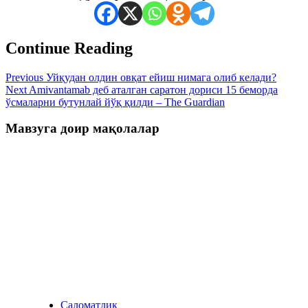
Continue Reading
Previous
Уйқудан олдин овқат ейиш нимага олиб келади?
Next
Amivantamab деб аталган саратон дориси 15 беморда
ўсмаларни бутунлай йўқ қилди – The Guardian
Мавзуга доир мақолалар
Саломатлик