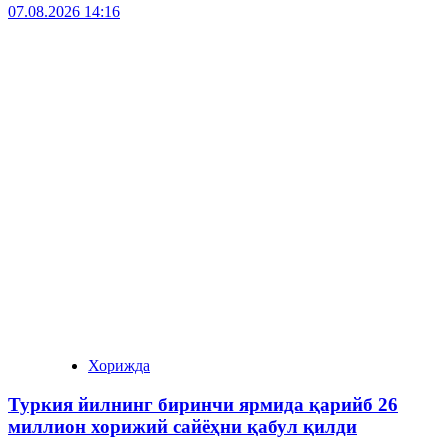
07.08.2026 14:16
Хорижда
Туркия йилнинг биринчи ярмида қарийб 26
миллион хорижий сайёҳни қабул қилди