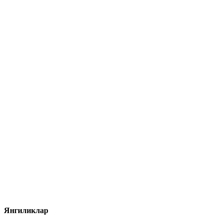
Янгиликлар