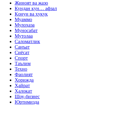
Жиноят ва жазо
Кундан кун… афзал
Қонун ва ҳуқуқ
Муаммо
Мулоҳаза
Муносабат
Мутолаа
Саломатлик
Санъат
Сиёсат
Спорт
Таълим
Техно
Фаолият
Хорижда
Ҳайрат
Ҳалокат
Шоу-бизнес
Юртимизда