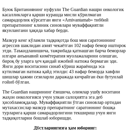
Буюк Британиянинг нуфузли The Guardian нашри онкологик
касалликларга қарши курашда мисли кўрилмаган
самарадорлик кўрсатган янги «Amivantamab» тиббий
препаратининг клиник синовлари муваффақиятли
якунлангани ҳақида хабар берди.
Мазкур кенг кўламли тадқиқотда бош мия саратонининг
агрессив шаклидан азият чекаётган 102 нафар бемор иштирок
этди. Таъкидланишича, тажрибада қатнашган барча беморлар
илгари анъанавий кимётерапия муолажаларини олишган,
бироқ бу уларга ҳеч қандай ижобий натижа бермаган эди.
Янги дори воситасини синаб кўриш жараёнида эса
кутилмаган натижа қайд этилди: 43 нафар беморда хавфли
шишлар ҳажми сезиларли даражада кичрайган ёки бутунлай
ғойиб бўлган.
The Guardian нашрининг ёзишича, олимлар ушбу воситани
жаҳон онкологияси учун улкан салоҳиятга эга деб
ҳисобламоқдалар. Муваффақиятли ўтган синовлар ортидан
мутахассислар мазкур препаратнинг саратоннинг бошқа
турларига қарши самарадорлигини текшириш учун янги
тадқиқотларни бошлаб юборишди.
Дўстларингизга ҳам юборинг: