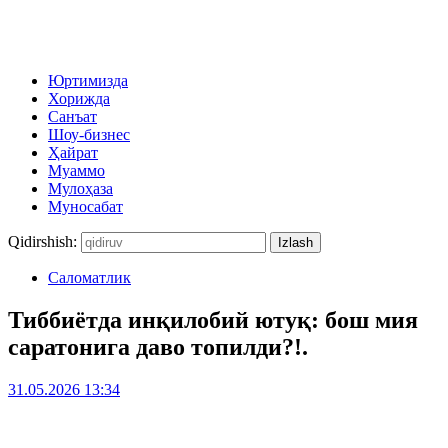
Юртимизда
Хорижда
Санъат
Шоу-бизнес
Ҳайрат
Муаммо
Мулоҳаза
Муносабат
Qidirshish:
Саломатлик
Тиббиётда инқилобий ютуқ: бош мия
саратонига даво топилди?!.
31.05.2026 13:34