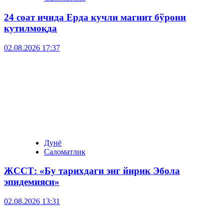
24 соат ичида Ерда кучли магнит бўрони
кутилмоқда
02.08.2026 17:37
Дунё
Саломатлик
ЖССТ: «Бу тарихдаги энг йирик Эбола
эпидемияси»
02.08.2026 13:31