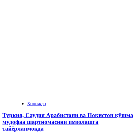
Хорижда
Туркия, Саудия Арабистони ва Покистон қўшма
мудофаа шартномасини имзолашга
тайёрланмоқда