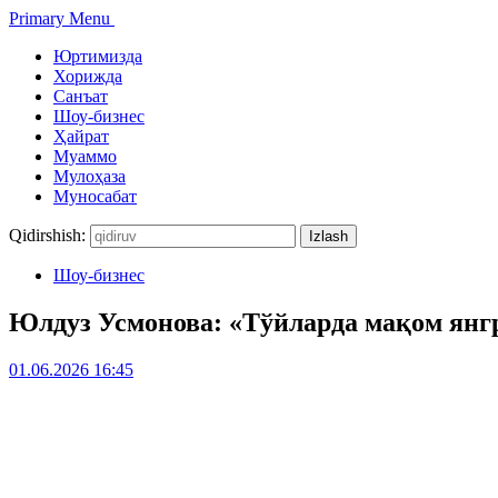
Primary Menu
Юртимизда
Хорижда
Санъат
Шоу-бизнес
Ҳайрат
Муаммо
Мулоҳаза
Муносабат
Qidirshish:
Шоу-бизнес
Юлдуз Усмонова: «Тўйларда мақом янг
01.06.2026 16:45