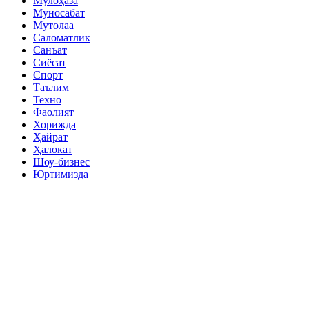
Мулоҳаза
Муносабат
Мутолаа
Саломатлик
Санъат
Сиёсат
Спорт
Таълим
Техно
Фаолият
Хорижда
Ҳайрат
Ҳалокат
Шоу-бизнес
Юртимизда