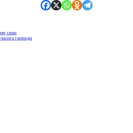
ият сири
часига гапирди