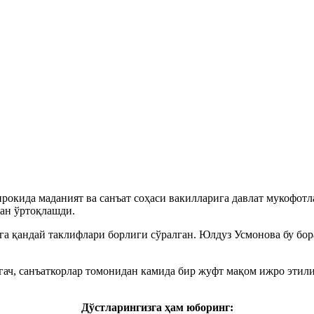
рокида маданият ва санъат соҳаси вакилларига давлат мукофо
лан ўртоқлашди.
ига қандай таклифлари борлиги сўралган. Юлдуз Усмонова бу бо
лгач, санъаткорлар томонидан камида бир жуфт мақом ижро эт
Дўстларингизга ҳам юборинг: