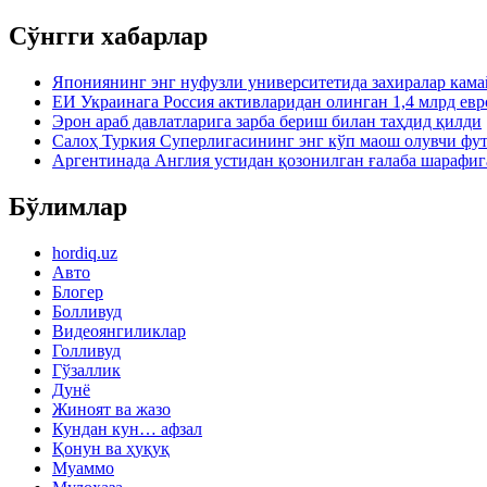
Сўнгги хабарлар
Япониянинг энг нуфузли университетида захиралар кама
ЕИ Украинага Россия активларидан олинган 1,4 млрд евр
Эрон араб давлатларига зарба бериш билан таҳдид қилди
Салоҳ Туркия Суперлигасининг энг кўп маош олувчи фу
Аргентинада Англия устидан қозонилган ғалаба шарафиг
Бўлимлар
hordiq.uz
Авто
Блогер
Болливуд
Видеоянгиликлар
Голливуд
Гўзаллик
Дунё
Жиноят ва жазо
Кундан кун… афзал
Қонун ва ҳуқуқ
Муаммо