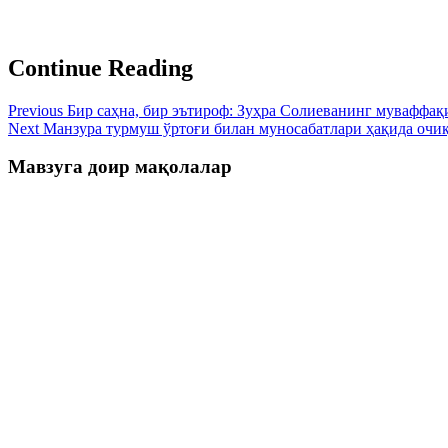
Continue Reading
Previous
Бир саҳна, бир эътироф: Зуҳра Солиеванинг муваффақ
Next
Манзура турмуш ўртоғи билан муносабатлари ҳақида очиқ
Мавзуга доир мақолалар