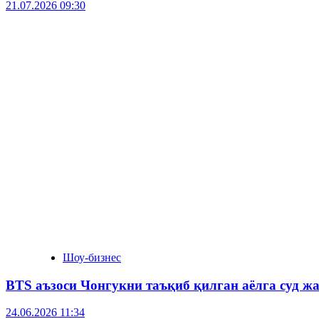
21.07.2026 09:30
Шоу-бизнес
BTS аъзоси Чонгукни таъқиб қилган аёлга суд ж
24.06.2026 11:34