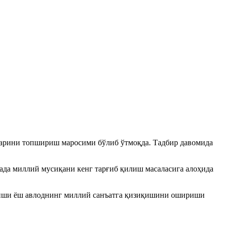
тларини топшириш маросими бўлиб ўтмоқда. Тадбир давомида
рада миллий мусиқани кенг тарғиб қилиш масаласига алоҳида
илиши ёш авлоднинг миллий санъатга қизиқишини ошириши