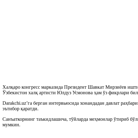
Халқаро конгресс марказида Президент Шавкат Мирзиёев ишти
Ўзбекистон халқ артисти Юлдуз Усмонова ҳам ўз фикрлари би
Darakchi.uz’га берган интервьюсида хонандадан давлат раҳбар
эътибор қаратди.
Санъаткорнинг таъкидлашича, тўйларда меҳмонлар ўтириб бў
мумкин.