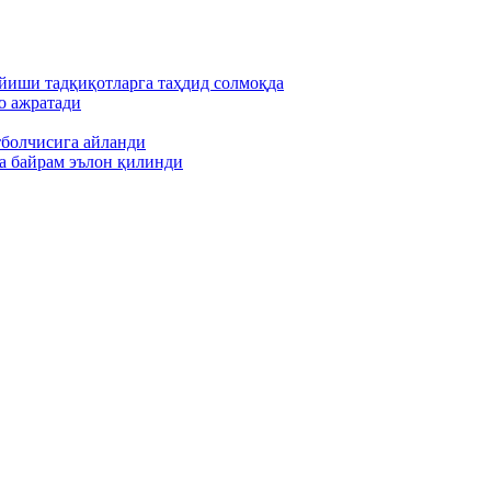
йиши тадқиқотларга таҳдид солмоқда
о ажратади
тболчисига айланди
а байрам эълон қилинди