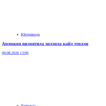
Юртимизда
Андижон вилоятида зилзила қайд этилди
09.08.2026 13:09
Хорижда