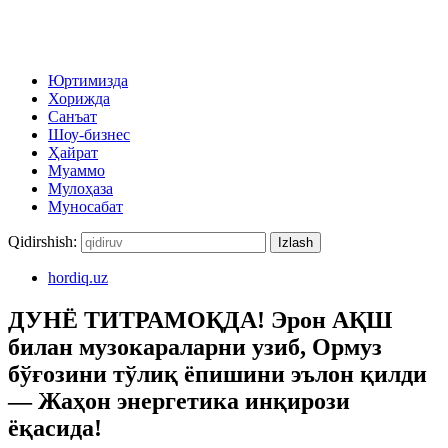
Юртимизда
Хорижда
Санъат
Шоу-бизнес
Ҳайрат
Муаммо
Мулоҳаза
Муносабат
Qidirshish:
hordiq.uz
ДУНЁ ТИТРАМОҚДА! Эрон АҚШ
билан музокараларни узиб, Ормуз
бўғозини тўлиқ ёпишини эълон қилди
— Жаҳон энергетика инқирози
ёқасида!