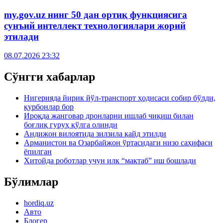
my.gov.uz нинг 50 дан ортиқ функциясига
сунъий интеллект технологиялари жорий
этилади
08.07.2026 23:32
Сўнгги хабарлар
Нигерияда йирик йўл-транспорт ҳодисаси собир бўлди,
қурбонлар бор
Ироқда жанговар дронларни ишлаб чиқиш билан
боғлиқ гуруҳ қўлга олинди
Андижон вилоятида зилзила қайд этилди
Арманистон ва Озарбайжон ўртасидаги низо саҳифаси
ёпилган
Хитойда роботлар учун илк “мактаб” иш бошлади
Бўлимлар
hordiq.uz
Авто
Блогер