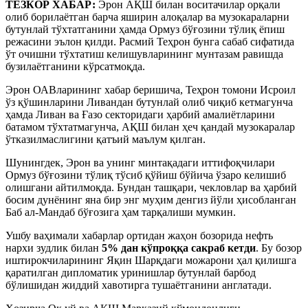
ТЕЗКОР ХАБАР:
Эрон АҚШ билан воситачилар орқали
олиб борилаётган барча яширин алоқалар ва музокараларни
бутунлай тўхтатганини ҳамда Ормуз бўғозини тўлиқ ёпиш
режасини эълон қилди. Расмий Теҳрон бунга сабаб сифатида
ўт очишни тўхтатиш келишувларининг мунтазам равишда
бузилаётганини кўрсатмоқда.
Эрон ОАВларининг хабар беришича, Теҳрон томони Исроил
ўз қўшинларини Ливандан бутунлай олиб чиқиб кетмагунча
ҳамда Ливан ва Ғазо секторидаги ҳарбий амалиётларини
батамом тўхтатмагунча, АҚШ билан ҳеч қандай музокаралар
ўтказилмаслигини қатъий маълум қилган.
Шунингдек, Эрон ва унинг минтақадаги иттифоқчилари
Ормуз бўғозини тўлиқ тўсиб қўйиш бўйича ўзаро келишиб
олишгани айтилмоқда. Бундан ташқари, чекловлар ва ҳарбий
босим дунёнинг яна бир энг муҳим денгиз йўли ҳисобланган
Баб ал-Мандаб бўғозига ҳам тарқалиши мумкин.
Ушбу ваҳимали хабарлар ортидан жаҳон бозорида нефть
нархи зудлик билан
5% дан кўпроққа сакраб кетди
. Бу бозор
иштирокчиларининг Яқин Шарқдаги можарони ҳал қилишга
қаратилган дипломатик уринишлар бутунлай барбод
бўлишидан жиддий хавотирга тушаётганини англатади.