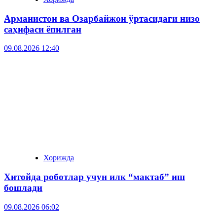
Арманистон ва Озарбайжон ўртасидаги низо
саҳифаси ёпилган
09.08.2026 12:40
Хорижда
Хитойда роботлар учун илк “мактаб” иш
бошлади
09.08.2026 06:02