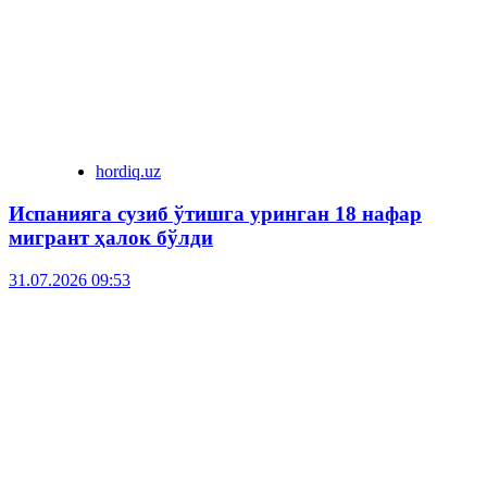
hordiq.uz
Испанияга сузиб ўтишга уринган 18 нафар
мигрант ҳалок бўлди
31.07.2026 09:53