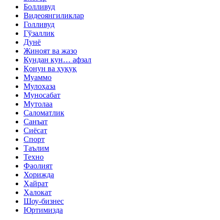
Болливуд
Видеоянгиликлар
Голливуд
Гўзаллик
Дунё
Жиноят ва жазо
Кундан кун… афзал
Қонун ва ҳуқуқ
Муаммо
Мулоҳаза
Муносабат
Мутолаа
Саломатлик
Санъат
Сиёсат
Спорт
Таълим
Техно
Фаолият
Хорижда
Ҳайрат
Ҳалокат
Шоу-бизнес
Юртимизда