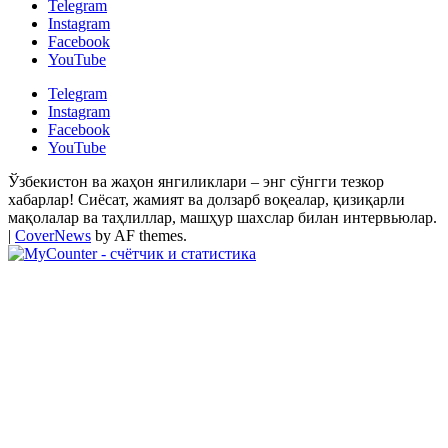
Telegram
Instagram
Facebook
YouTube
Telegram
Instagram
Facebook
YouTube
Ўзбекистон ва жаҳон янгиликлари – энг сўнгги тезкор
хабарлар! Сиёсат, жамият ва долзарб воқеалар, қизиқарли
мақолалар ва таҳлиллар, машҳур шахслар билан интервьюлар.
|
CoverNews
by AF themes.