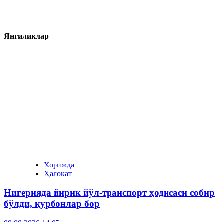
Янгиликлар
Хорижда
Ҳалокат
Нигерияда йирик йўл-транспорт ҳодисаси собир
бўлди, қурбонлар бор