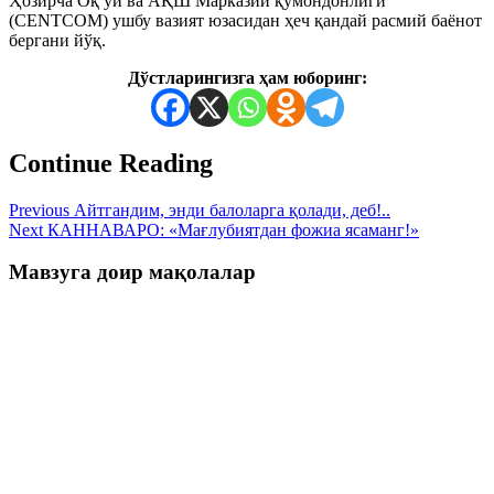
Ҳозирча Оқ уй ва АҚШ Марказий қўмондонлиги
(CENTCOM) ушбу вазият юзасидан ҳеч қандай расмий баёнот
бергани йўқ.
Дўстларингизга ҳам юборинг:
Continue Reading
Previous
Айтгандим, энди балоларга қолади, деб!..
Next
КАННАВАРО: «Мағлубиятдан фожиа ясаманг!»
Мавзуга доир мақолалар