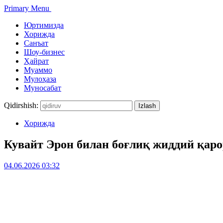
Primary Menu
Юртимизда
Хорижда
Санъат
Шоу-бизнес
Ҳайрат
Муаммо
Мулоҳаза
Муносабат
Qidirshish:
Хорижда
Кувайт Эрон билан боғлиқ жиддий қаро
04.06.2026 03:32