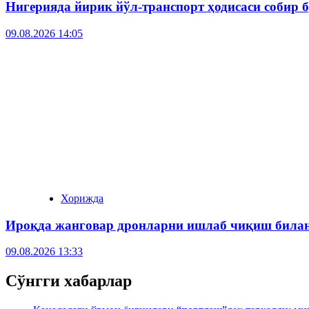
Нигерияда йирик йўл-транспорт ҳодисаси собир 
09.08.2026 14:05
Хорижда
Ироқда жанговар дронларни ишлаб чиқиш билан
09.08.2026 13:33
Сўнгги хабарлар