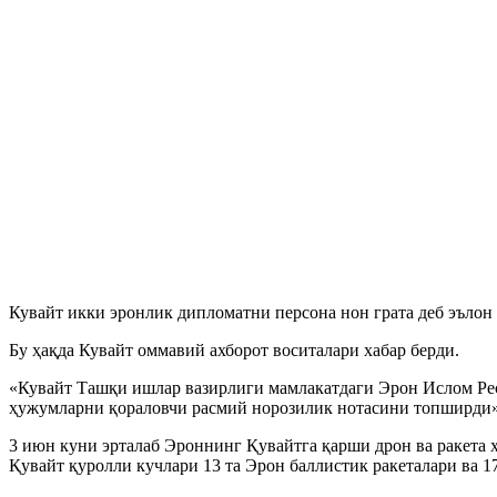
Кувайт икки эронлик дипломатни персона нон грата деб эълон 
Бу ҳақда Кувайт оммавий ахборот воситалари хабар берди.
«Кувайт Ташқи ишлар вазирлиги мамлакатдаги Эрон Ислом Ре
ҳужумларни қораловчи расмий норозилик нотасини топширди»,
3 июн куни эрталаб Эроннинг Қувайтга қарши дрон ва ракета 
Қувайт қуролли кучлари 13 та Эрон баллистик ракеталари ва 1