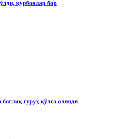
бўлди, қурбонлар бор
 боғлиқ гуруҳ қўлга олинди