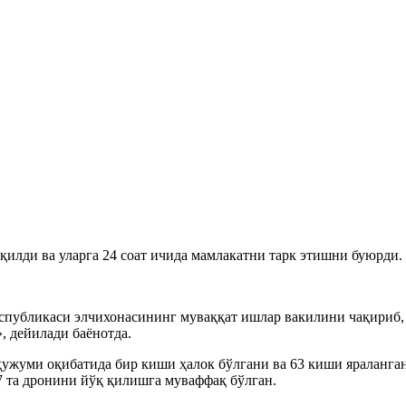
қилди ва уларга 24 соат ичида мамлакатни тарк этишни буюрди.
спубликаси элчихонасининг муваққат ишлар вакилини чақириб,
 дейилади баёнотда.
ҳужуми оқибатида бир киши ҳалок бўлгани ва 63 киши яраланган
7 та дронини йўқ қилишга муваффақ бўлган.