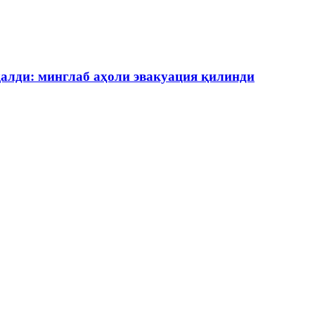
алди: минглаб аҳоли эвакуация қилинди