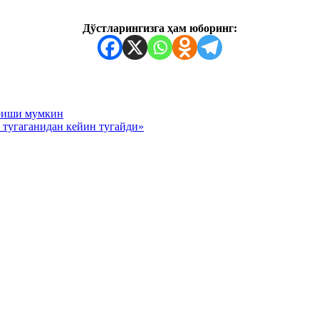
Дўстларингизга ҳам юборинг:
риши мумкин
тугаганидан кейин тугайди»