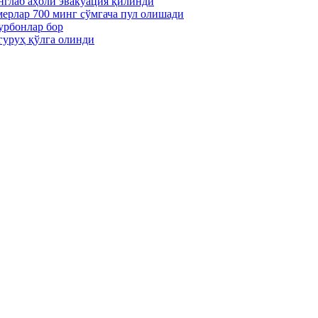
нглаб аҳоли эвакуация қилинди
мерлар 700 минг сўмгача пул олишади
урбонлар бор
гуруҳ қўлга олинди