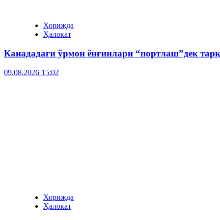
Хорижда
Ҳалокат
Канададаги ўрмон ёнғинлари “портлаш”дек тарқ
09.08.2026 15:02
Хорижда
Ҳалокат