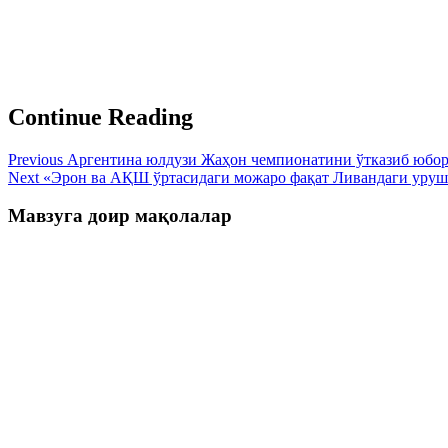
Continue Reading
Previous
Аргентина юлдузи Жаҳон чемпионатини ўтказиб юбо
Next
«Эрон ва АҚШ ўртасидаги можаро фақат Ливандаги уруш 
Мавзуга доир мақолалар