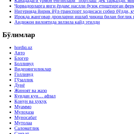
Канададаги ўрмон ёнғинлари “портлаш”дек тарқалди: ми
Чорвадорларга янги ёрдам: наслли бузоқ етиштирган фер
Нигерияда йирик йўл-транспорт ҳодисаси собир бўлди, қ
Ироқда жанговар дронларни ишлаб чиқиш билан боғлиқ 
Андижон вилоятида зилзила қайд этилди
Бўлимлар
hordiq.uz
Авто
Блогер
Болливуд
Видеоянгиликлар
Голливуд
Гўзаллик
Дунё
Жиноят ва жазо
Кундан кун… афзал
Қонун ва ҳуқуқ
Муаммо
Мулоҳаза
Муносабат
Мутолаа
Саломатлик
Санъат