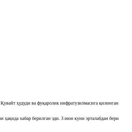
 Қувайт ҳудуди ва фуқаролик инфратузилмасига қилинган
и ҳақида хабар берилган эди. 3 июн куни эрталабдан бери