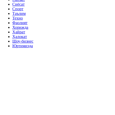
Сиёсат
Спорт
Таълим
Техно
Фаолият
Хорижда
Ҳайрат
Ҳалокат
Шоу-бизнес
Юртимизда